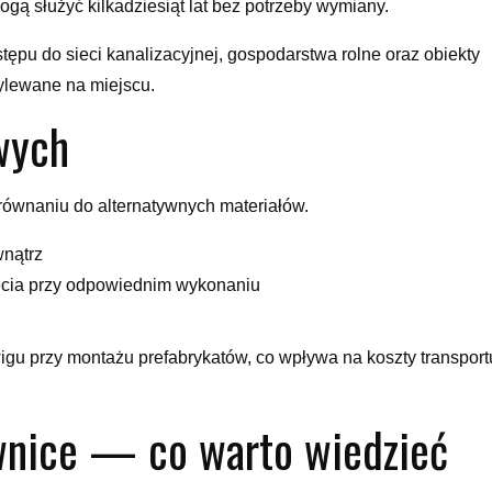
ą służyć kilkadziesiąt lat bez potrzeby wymiany.
u do sieci kanalizacyjnej, gospodarstwa rolne oraz obiekty
ylewane na miejscu.
wych
ównaniu do alternatywnych materiałów.
wnątrz
ęcia przy odpowiednim wykonaniu
u przy montażu prefabrykatów, co wpływa na koszty transportu
wnice — co warto wiedzieć