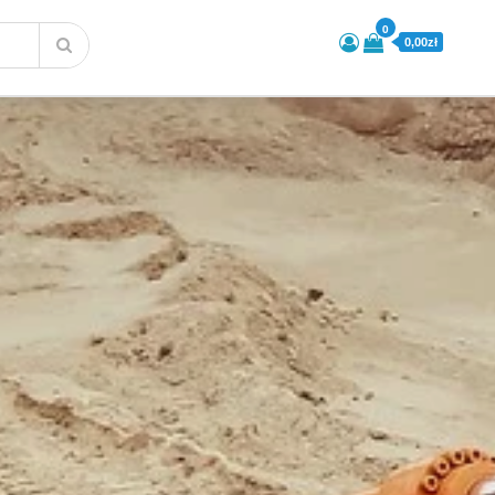
0
0,00zł