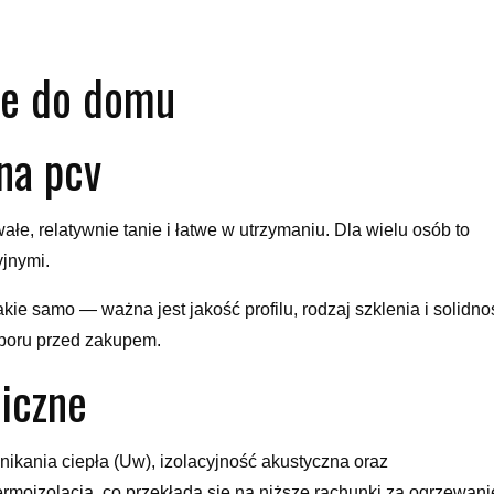
we do domu
na pcv
ałe, relatywnie tanie i łatwe w utrzymaniu. Dla wielu osób to
jnymi.
kie samo — ważna jest jakość profilu, rodzaj szklenia i solidno
boru przed zakupem.
iczne
ikania ciepła (Uw), izolacyjność akustyczna oraz
rmoizolacja, co przekłada się na niższe rachunki za ogrzewani