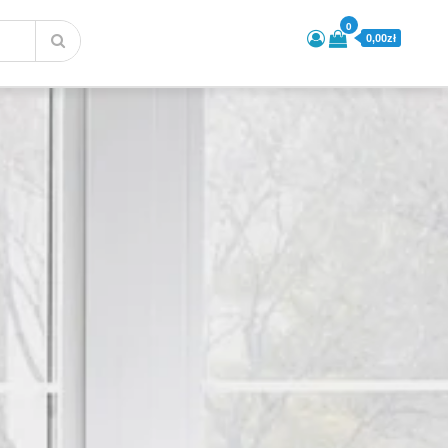
0
0,00zł