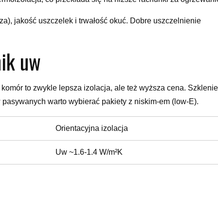
rza), jakość uszczelek i trwałość okuć. Dobre uszczelnienie
nik uw
 komór to zwykle lepsza izolacja, ale też wyższa cena. Szklenie
pasywanych warto wybierać pakiety z niskim-em (low-E).
Orientacyjna izolacja
Uw ~1.6-1.4 W/m²K
Uw ~1.4-1.0 W/m²K
Uw <1.0 W/m²K