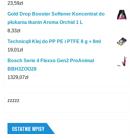
23,59
zł
Gold Drop Booster Softener Koncentrat do
płukania tkanin Aroma Orchid 1 L
8,33
zł
Technicqll Klej do PP PE i PTFE 8 g + 8ml
19,01
zł
Bosch Serie 4 Flexxo Gen2 ProAnimal
BBH3ZOO28
1329,07
zł
zzzzz
OSTATNIE WPISY