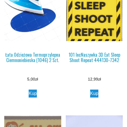
Łata Odzieżowa Termoprzylepna
101 IncNaszywka 3D Eat Sleep
Ciemnoniebieska (1046) 2 Szt.
Shoot Repeat 444130-7342
5,00
zł
12,99
zł
Kup
Kup