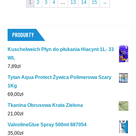
1
2
3
4
…
13
14
15
→
PRODUKTY
Kuschelweich Płyn do płukania Hiacynt 1L- 33
WL
7,89
zł
Tytan Aqua Protect Żywica Polimerowa Szary
1Kg
69,00
zł
Tkanina Obrusowa Krata Zielona
21,00
zł
ValvolineGlue Spray 500ml 887054
35,00
zł