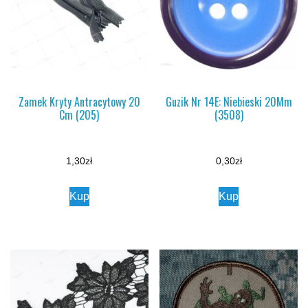
Zamek Kryty Antracytowy 20
Guzik Nr 14E: Niebieski 20Mm
Cm (205)
(3508)
1,30
zł
0,30
zł
Kup
Kup