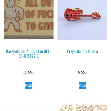
Naszywka 3D All Out tan GFT-
Przypinka Pin Gitara
30-015872 G
11,99
zł
9,00
zł
Kup
Kup