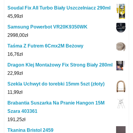
Soudal Fix All Turbo Biały Uszczelniacz 290ml
45,99
zł
Samsung Powerbot VR20K9350WK
2998,00
zł
Taśma Z Futrem 6Cmx2M Beżowy
16,76
zł
Dragon Klej Montażowy Fix Strong Biały 280ml
22,99
zł
Szekla Uchwyt do torebki 15mm 5szt (złoty)
11,99
zł
Brabantia Suszarka Na Pranie Hangon 15M
Szara 403361
191,25
zł
Tkanina Bristol 2459