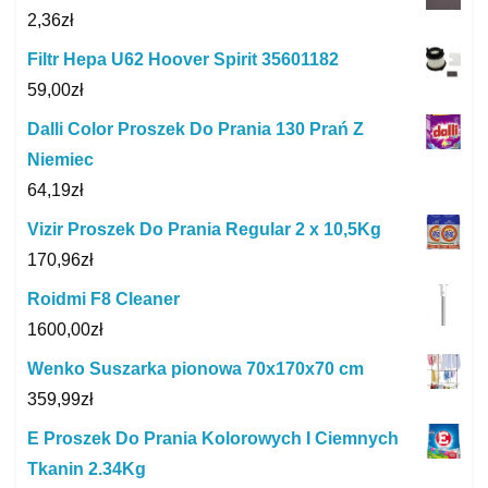
2,36
zł
Filtr Hepa U62 Hoover Spirit 35601182
59,00
zł
Dalli Color Proszek Do Prania 130 Prań Z
Niemiec
64,19
zł
Vizir Proszek Do Prania Regular 2 x 10,5Kg
170,96
zł
Roidmi F8 Cleaner
1600,00
zł
Wenko Suszarka pionowa 70x170x70 cm
359,99
zł
E Proszek Do Prania Kolorowych I Ciemnych
Tkanin 2.34Kg