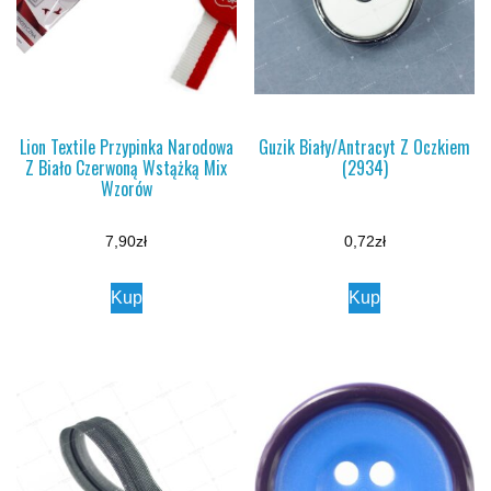
Lion Textile Przypinka Narodowa
Guzik Biały/Antracyt Z Oczkiem
Z Biało Czerwoną Wstążką Mix
(2934)
Wzorów
7,90
zł
0,72
zł
Kup
Kup