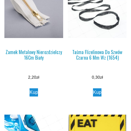
Zamek Metalowy Nierozdzielczy
Taśma Flizelinowa Do Szwów
16Cm Biały
Czarna 6 Mm Wz (1654)
2,20
zł
0,30
zł
Kup
Kup