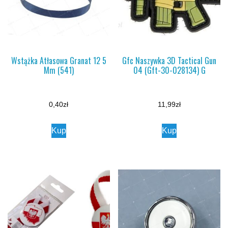
Wstążka Atłasowa Granat 12 5
Gfc Naszywka 3D Tactical Gun
Mm (541)
04 (Gft-30-028134) G
0,40
zł
11,99
zł
Kup
Kup