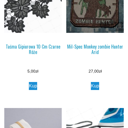
Taśma Gipiurowa 10 Cm Czarne
Mil-Spec Monkey zombie Hunter
Róże
Arid
5,00
zł
27,00
zł
Kup
Kup