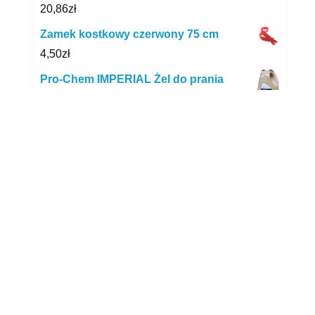
20,86
zł
Zamek kostkowy czerwony 75 cm
4,50
zł
Pro-Chem IMPERIAL Żel do prania
Bukiet kwiatowy 4L
60,20
zł
Dzidziuś Kolor 3Kg Hipoalergiczny
Proszek Prania
43,50
zł
Orion Suszarka Na Pranie Rozkładana
Rozciągana Wieszak (531147)
139,99
zł
Fitokosmetik Naturalny Koncentrat Żelu
Do Prania Bieli 980 Ml
18,05
zł