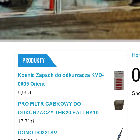
Ho
PRODUKTY
O
Koenic Zapach do odkurzacza KVD-
0005 Orient
9,99
zł
Sho
PRO FILTR GĄBKOWY DO
ODKURZACZY THK20 EATTHK10
17,71
zł
DOMO DO221SV