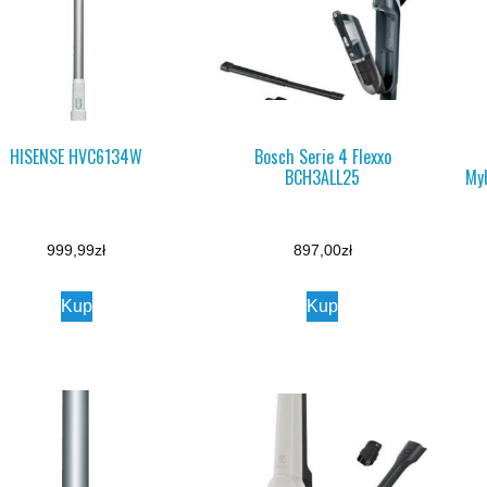
HISENSE HVC6134W
Bosch Serie 4 Flexxo
BCH3ALL25
My
999,99
zł
897,00
zł
Kup
Kup