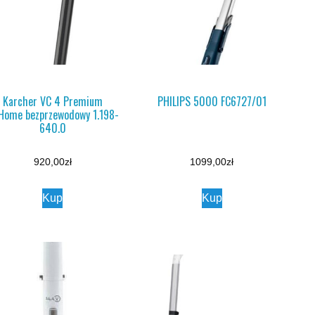
Karcher VC 4 Premium
PHILIPS 5000 FC6727/01
Home bezprzewodowy 1.198-
640.0
920,00
zł
1099,00
zł
Kup
Kup