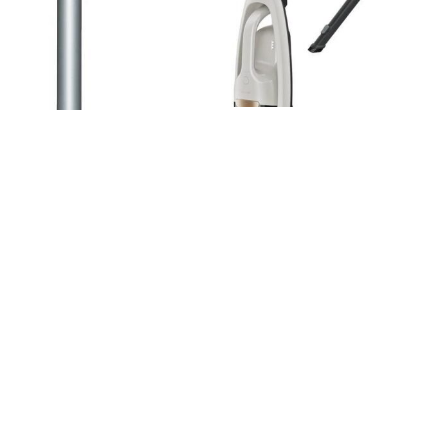
GORENJE SVC216FMLW
Electrolux WQ61-44SW
424,74
zł
749,00
zł
Kup
Kup