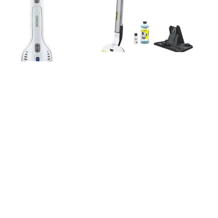
DOMO DO217SV
Karcher EWM 2 Premium
Home Line bezprzewodowy
1.056-350.0
414,01
zł
875,57
zł
Kup
Kup