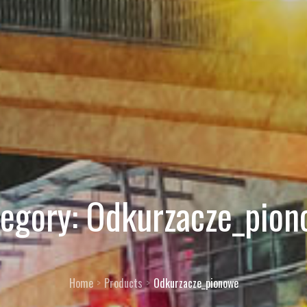
egory:
Odkurzacze_pion
Home
Products
Odkurzacze_pionowe