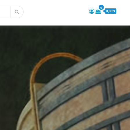
0
0,00zł