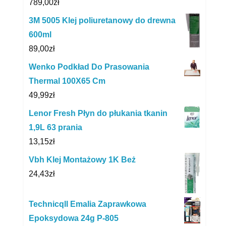
789,00
zł
3M 5005 Klej poliuretanowy do drewna
600ml
89,00
zł
Wenko Podkład Do Prasowania
Thermal 100X65 Cm
49,99
zł
Lenor Fresh Płyn do płukania tkanin
1,9L 63 prania
13,15
zł
Vbh Klej Montażowy 1K Beż
24,43
zł
Technicqll Emalia Zaprawkowa
Epoksydowa 24g P-805