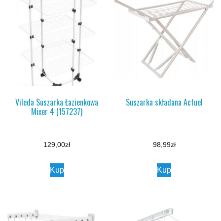
Vileda Suszarka Łazienkowa
Suszarka składana Actuel
Mixer 4 (157237)
129,00
zł
98,99
zł
Kup
Kup