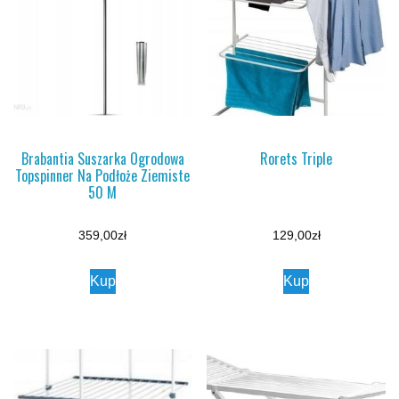
Brabantia Suszarka Ogrodowa
Rorets Triple
Topspinner Na Podłoże Ziemiste
50 M
359,00
zł
129,00
zł
Kup
Kup