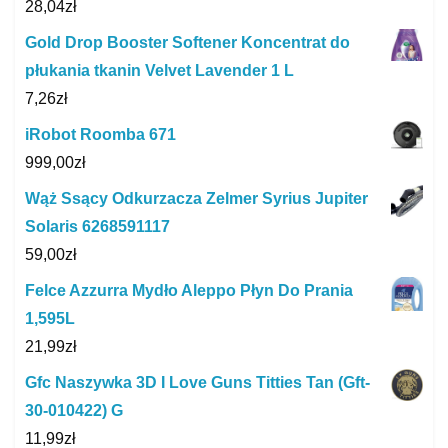
28,04
zł
Gold Drop Booster Softener Koncentrat do
płukania tkanin Velvet Lavender 1 L
7,26
zł
iRobot Roomba 671
999,00
zł
Wąż Ssący Odkurzacza Zelmer Syrius Jupiter
Solaris 6268591117
59,00
zł
Felce Azzurra Mydło Aleppo Płyn Do Prania
1,595L
21,99
zł
Gfc Naszywka 3D I Love Guns Titties Tan (Gft-
30-010422) G
11,99
zł