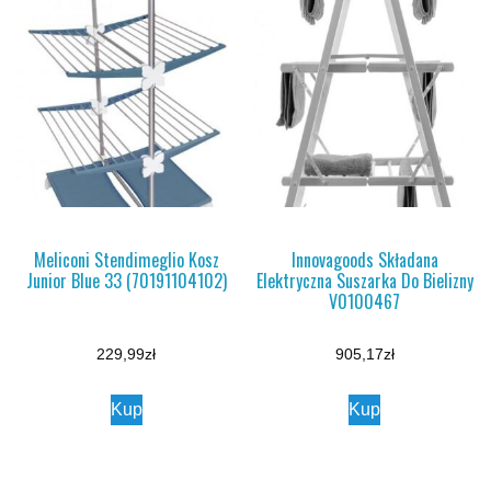
Meliconi Stendimeglio Kosz
Innovagoods Składana
Junior Blue 33 (70191104102)
Elektryczna Suszarka Do Bielizny
V0100467
229,99
zł
905,17
zł
Kup
Kup