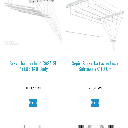
Suszarka do ubrań CASA SI
Sepio Suszarka Łazienkowa
PickUp 140 Biały
Sufitowa 7X110 Cm
100,99
zł
71,45
zł
Kup
Kup