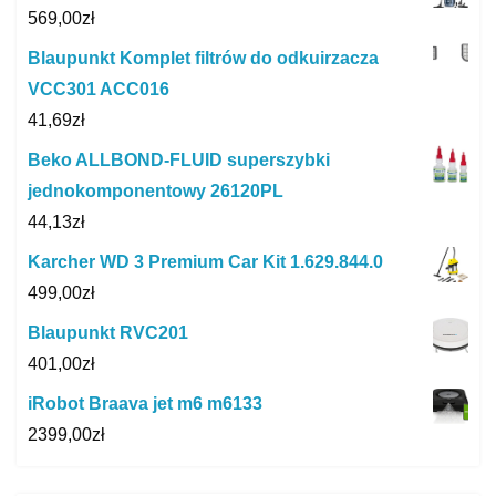
569,00
zł
Blaupunkt Komplet filtrów do odkuirzacza
VCC301 ACC016
41,69
zł
Beko ALLBOND-FLUID superszybki
jednokomponentowy 26120PL
44,13
zł
Karcher WD 3 Premium Car Kit 1.629.844.0
499,00
zł
Blaupunkt RVC201
401,00
zł
iRobot Braava jet m6 m6133
2399,00
zł