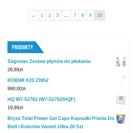
←
1
2
3
…
7
8
9
10
PRODUKTY
Sagrotan Zestaw płynów do płukania
28,89
zł
ROIDMI X20 23952
990,00
zł
HQ W7-52762 (W7-52762/HQF)
19,99
zł
Bryza Total Power Gel Caps Kapsułki Prania Do
Bieli I Kolorów Vanish Ultra 28 Szt