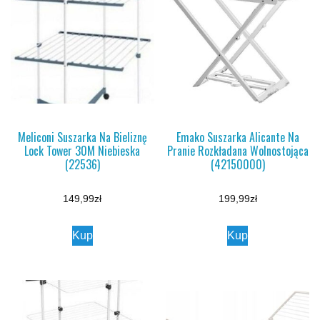
Meliconi Suszarka Na Bieliznę
Emako Suszarka Alicante Na
Lock Tower 30M Niebieska
Pranie Rozkładana Wolnostojąca
(22536)
(42150000)
149,99
zł
199,99
zł
Kup
Kup