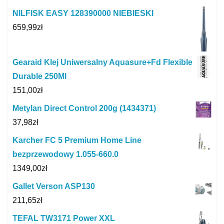
NILFISK EASY 128390000 NIEBIESKI
659,99
zł
Gearaid Klej Uniwersalny Aquasure+Fd Flexible
Durable 250Ml
151,00
zł
Metylan Direct Control 200g (1434371)
37,98
zł
Karcher FC 5 Premium Home Line
bezprzewodowy 1.055-660.0
1349,00
zł
Gallet Verson ASP130
211,65
zł
TEFAL TW3171 Power XXL