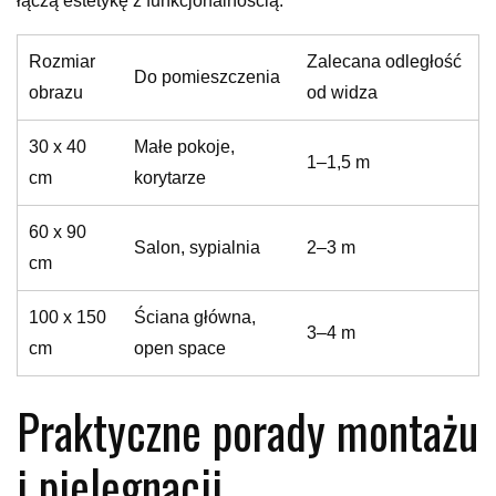
łączą estetykę z funkcjonalnością.
Rozmiar
Zalecana odległość
Do pomieszczenia
obrazu
od widza
30 x 40
Małe pokoje,
1–1,5 m
cm
korytarze
60 x 90
Salon, sypialnia
2–3 m
cm
100 x 150
Ściana główna,
3–4 m
cm
open space
Praktyczne porady montażu
i pielęgnacji