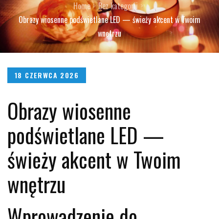
Home
Bez kategorii
Obrazy wiosenne podświetlane LED — świeży akcent w Twoim
wnętrzu
Posted
18 CZERWCA 2026
on
Obrazy wiosenne
podświetlane LED —
świeży akcent w Twoim
wnętrzu
Wprowadzenie do