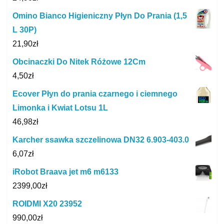
Omino Bianco Higieniczny Płyn Do Prania (1,5
L 30P)
21,90
zł
Obcinaczki Do Nitek Różowe 12Cm
4,50
zł
Ecover Płyn do prania czarnego i ciemnego
Limonka i Kwiat Lotsu 1L
46,98
zł
Karcher ssawka szczelinowa DN32 6.903-403.0
6,07
zł
iRobot Braava jet m6 m6133
2399,00
zł
ROIDMI X20 23952
990,00
zł