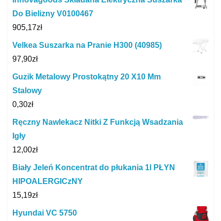
Do Bielizny V0100467
905,17
zł
Velkea Suszarka na Pranie H300 (40985)
97,90
zł
Guzik Metalowy Prostokątny 20 X10 Mm
Stalowy
0,30
zł
Ręczny Nawlekacz Nitki Z Funkcją Wsadzania
Igły
12,00
zł
Biały Jeleń Koncentrat do płukania 1l PŁYN
HIPOALERGICzNY
15,19
zł
Hyundai VC 5750