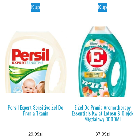
Kup
Kup
Persil Expert Sensitive Żel Do
E Żel Do Prania Aromatherapy
Prania Tkanin
Essentials Kwiat Lotosu & Olejek
Migdałowy 3000Ml
29,99
zł
37,99
zł