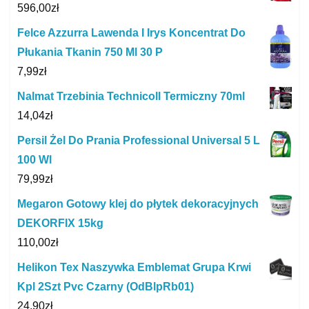
596,00
zł
Felce Azzurra Lawenda I Irys Koncentrat Do
Płukania Tkanin 750 Ml 30 P
7,99
zł
Nalmat Trzebinia Technicoll Termiczny 70ml
14,04
zł
Persil Żel Do Prania Professional Universal 5 L
100 Wl
79,99
zł
Megaron Gotowy klej do płytek dekoracyjnych
DEKORFIX 15kg
110,00
zł
Helikon Tex Naszywka Emblemat Grupa Krwi
Kpl 2Szt Pvc Czarny (OdBlpRb01)
24,90
zł