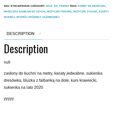
SKU:
E7DC40F6052E
CATEGORY:
ZELE_DO_PRANIA
TAGS:
FORMY NA MASECZKI
,
MASECZKA SZABLON DO SZYCIA
,
NOŻYCZKI FISKARS
,
NOŻYCZKI ZYGZAK
,
SZORTY
WYKRÓJ
,
WYKRÓJ SPÓDNICY OŁÓWKOWEJ
DESCRIPTION
Description
null
zasłony do kuchni na metry, kwiaty jedwabne, sukienka
dresówka, bluzka z falbanką na dole, kurs krawiecki,
sukienka na lato 2020
yyyyy