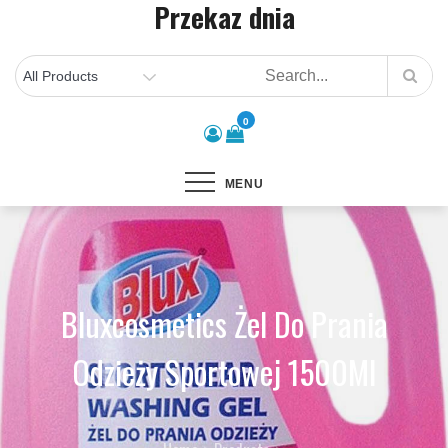
Przekaz dnia
Skip
to
content
0
MENU
Bluxcosmetics Żel Do Prania
Odzieży Sportowej 1500Ml