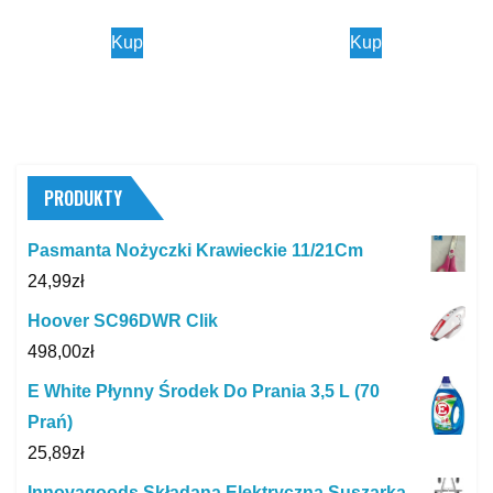
Kup
Kup
PRODUKTY
Pasmanta Nożyczki Krawieckie 11/21Cm
24,99
zł
Hoover SC96DWR Clik
498,00
zł
E White Płynny Środek Do Prania 3,5 L (70
Prań)
25,89
zł
Innovagoods Składana Elektryczna Suszarka