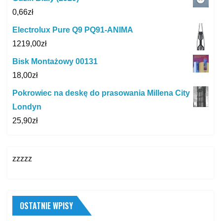
0,66
zł
Electrolux Pure Q9 PQ91-ANIMA
1219,00
zł
Bisk Montażowy 00131
18,00
zł
Pokrowiec na deskę do prasowania Millena City
Londyn
25,90
zł
zzzzz
OSTATNIE WPISY