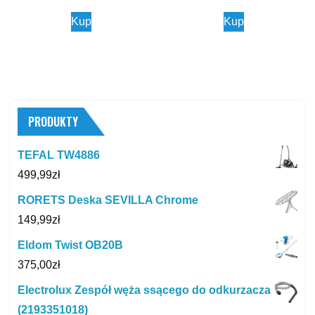
Kup
Kup
PRODUKTY
TEFAL TW4886
499,99
zł
RORETS Deska SEVILLA Chrome
149,99
zł
Eldom Twist OB20B
375,00
zł
Electrolux Zespół węża ssącego do odkurzacza
(2193351018)