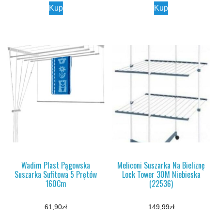
Kup
Kup
Wadim Plast Pągowska
Meliconi Suszarka Na Bieliznę
Suszarka Sufitowa 5 Prętów
Lock Tower 30M Niebieska
160Cm
(22536)
61,90
zł
149,99
zł