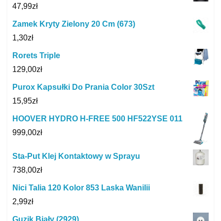
47,99
zł
Zamek Kryty Zielony 20 Cm (673)
1,30
zł
Rorets Triple
129,00
zł
Purox Kapsułki Do Prania Color 30Szt
15,95
zł
HOOVER HYDRO H-FREE 500 HF522YSE 011
999,00
zł
Sta-Put Klej Kontaktowy w Sprayu
738,00
zł
Nici Talia 120 Kolor 853 Laska Wanilii
2,99
zł
Guzik Biały (2929)