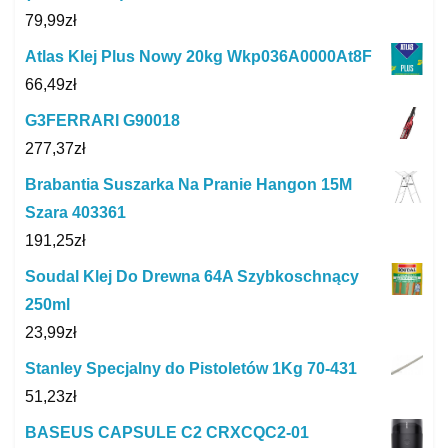
79,99
zł
Atlas Klej Plus Nowy 20kg Wkp036A0000At8F
66,49
zł
G3FERRARI G90018
277,37
zł
Brabantia Suszarka Na Pranie Hangon 15M
Szara 403361
191,25
zł
Soudal Klej Do Drewna 64A Szybkoschnący
250ml
23,99
zł
Stanley Specjalny do Pistoletów 1Kg 70-431
51,23
zł
BASEUS CAPSULE C2 CRXCQC2-01