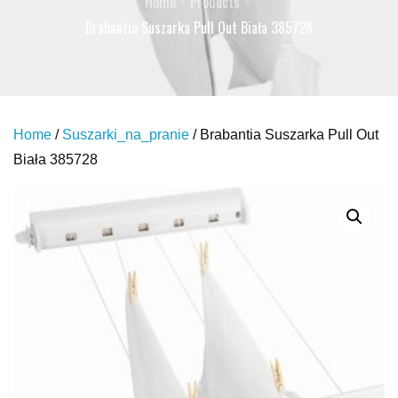
Home
Products
Brabantia Suszarka Pull Out Biała 385728
Home
/
Suszarki_na_pranie
/ Brabantia Suszarka Pull Out
Biała 385728