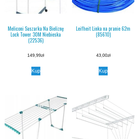
Meliconi Suszarka Na Bieliznę
Leifheit Linka na pranie 62m
Lock Tower 30M Niebieska
(85610)
(22536)
149,99
zł
43,00
zł
Kup
Kup