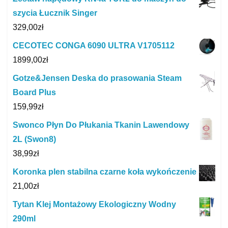
szycia Łucznik Singer
329,00
zł
CECOTEC CONGA 6090 ULTRA V1705112
1899,00
zł
Gotze&Jensen Deska do prasowania Steam
Board Plus
159,99
zł
Swonco Płyn Do Płukania Tkanin Lawendowy
2L (Swon8)
38,99
zł
Koronka plen stabilna czarne koła wykończenie
21,00
zł
Tytan Klej Montażowy Ekologiczny Wodny
290ml