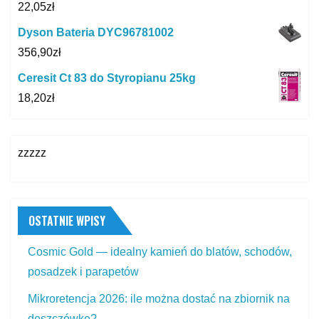
22,05
zł
Dyson Bateria DYC96781002
356,90
zł
Ceresit Ct 83 do Styropianu 25kg
18,20
zł
zzzzz
OSTATNIE WPISY
Cosmic Gold — idealny kamień do blatów, schodów,
posadzek i parapetów
Mikroretencja 2026: ile można dostać na zbiornik na
deszczówkę?