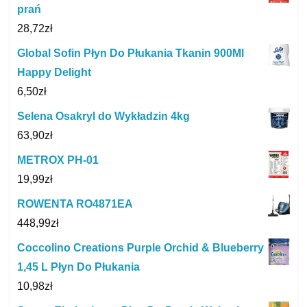
prań
28,72
zł
Global Sofin Płyn Do Płukania Tkanin 900Ml
Happy Delight
6,50
zł
Selena Osakryl do Wykładzin 4kg
63,90
zł
METROX PH-01
19,99
zł
ROWENTA RO4871EA
448,99
zł
Coccolino Creations Purple Orchid & Blueberry
1,45 L Płyn Do Płukania
10,98
zł