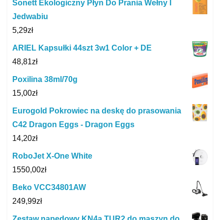
Sonett Ekologiczny Płyn Do Prania Wełny I
Jedwabiu
5,29
zł
ARIEL Kapsułki 44szt 3w1 Color + DE
48,81
zł
Poxilina 38ml/70g
15,00
zł
Eurogold Pokrowiec na deskę do prasowania
C42 Dragon Eggs - Dragon Eggs
14,20
zł
RoboJet X-One White
1550,00
zł
Beko VCC34801AW
249,99
zł
Zestaw napędowy KN4a TUR2 do maszyn do