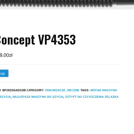
Concept VP4353
9,00
zł
Kup
U:
BF282D4AD1DB
CATEGORY:
ODKURZACZE_RECZNE
TAGS:
MOCNA MASZYNA
SZYCIA
,
NAJLEPSZA MASZYNA DO SZYCIA
,
SZTYFT DO CZYSZCZENIA ŻELAZKA