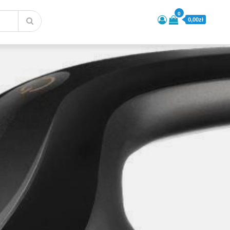
0
0,00zł