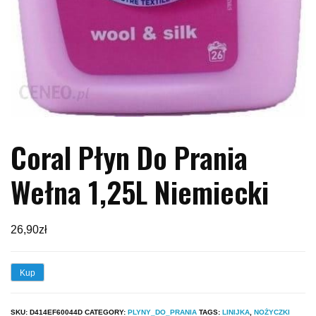
Coral Płyn Do Prania
Wełna 1,25L Niemiecki
26,90
zł
Kup
SKU:
D414EF60044D
CATEGORY:
PLYNY_DO_PRANIA
TAGS:
LINIJKA
,
NOŻYCZKI