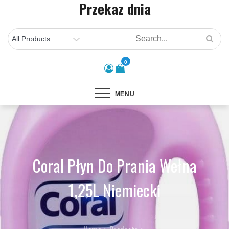
Przekaz dnia
Skip
to
content
0
MENU
Coral Płyn Do Prania Wełna
1,25L Niemiecki