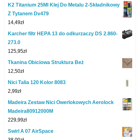
K2 Titanium 25Ml Klej Do Metalu 2-Składnikowy
Z Tytanem Dv479
14,49
zł
Karcher filtr HEPA 13 do odkurzaczy DS 2.860-
273.0
125,95
zł
Tkanina Obiciowa Struktura Beż
12,50
zł
Nici Talia 120 Kolor 8083
2,99
zł
Madeira Zestaw Nici Owerlokowych Aerolock
Madeira80912000M
229,99
zł
Swirl A 07 AirSpace
38,00
zł