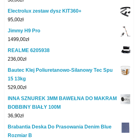
Electrolux zestaw dysz KIT360+
95,00
zł
Jimmy H9 Pro
1499,00
zł
REALME 6205938
236,00
zł
Bautec Klej Poliuretanowo-Silanowy Tec Spu
15 13kg
529,00
zł
INNA SZNUREK 3MM BAWEŁNA DO MAKRAM
BOBBINY BIAŁY 100M
36,90
zł
Brabantia Deska Do Prasowania Denim Blue
Rozmiar B