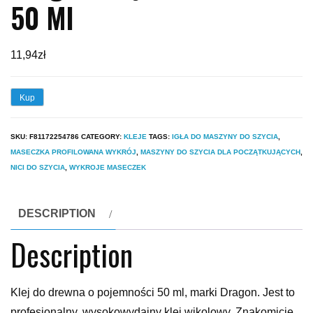
50 Ml
11,94
zł
Kup
SKU:
F81172254786
CATEGORY:
KLEJE
TAGS:
IGŁA DO MASZYNY DO SZYCIA
,
MASECZKA PROFILOWANA WYKRÓJ
,
MASZYNY DO SZYCIA DLA POCZĄTKUJĄCYCH
,
NICI DO SZYCIA
,
WYKROJE MASECZEK
DESCRIPTION
Description
Klej do drewna o pojemności 50 ml, marki Dragon. Jest to
profesjonalny, wysokowydajny klej wikolowy. Znakomicie