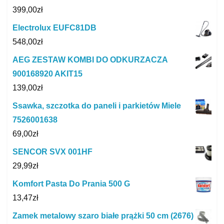
399,00
zł
Electrolux EUFC81DB
548,00
zł
AEG ZESTAW KOMBI DO ODKURZACZA
900168920 AKIT15
139,00
zł
Ssawka, szczotka do paneli i parkietów Miele
7526001638
69,00
zł
SENCOR SVX 001HF
29,99
zł
Komfort Pasta Do Prania 500 G
13,47
zł
Zamek metalowy szaro białe prążki 50 cm (2676)