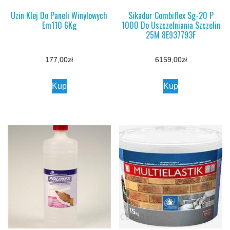
Uzin Klej Do Paneli Winylowych
Sikadur Combiflex Sg-20 P
Em110 6Kg
1000 Do Uszczelniania Szczelin
25M 8E937793F
177,00
zł
6159,00
zł
Kup
Kup