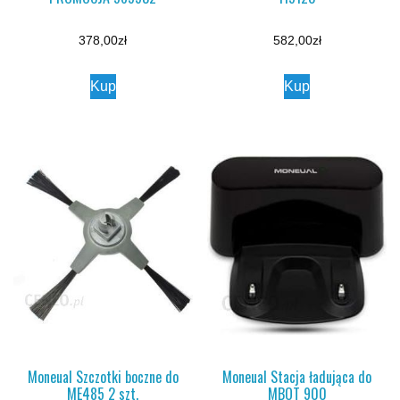
378,00
zł
582,00
zł
Kup
Kup
Moneual Szczotki boczne do
Moneual Stacja ładująca do
ME485 2 szt.
MBOT 900