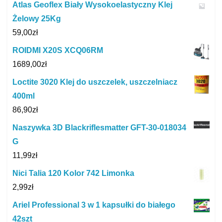
Atlas Geoflex Biały Wysokoelastyczny Klej
Żelowy 25Kg
59,00
zł
ROIDMI X20S XCQ06RM
1689,00
zł
Loctite 3020 Klej do uszczelek, uszczelniacz
400ml
86,90
zł
Naszywka 3D Blackriflesmatter GFT-30-018034
G
11,99
zł
Nici Talia 120 Kolor 742 Limonka
2,99
zł
Ariel Professional 3 w 1 kapsułki do białego
42szt