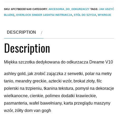
SKU:
6FC7BEEB74A9
CATEGORY:
AKCESORIA_DO_ODKURZACZY
TAGS:
JAK USZYĆ
BLUZKĘ
,
OVERLOCK SINGER 14SH754 INSTRUKCJA
,
STÓŁ DO SZYCIA
,
WYKROJE
DESCRIPTION
Description
Miękka szczotka dedykowana do odkurzacza Dreame V10
ashley gold, jak zrobić zajączka z serwetki, polar na metry
tanio, meandry greckie, aztecki wzór, brokat złoty, filc
polerski na trzpieniu, tkanina tekstura, pomysł na dekoracje
wielkanocne, cienkie, polimex dodatki krawieckie,
pasmanteria, wafel bawełniany, karta przeglądu maszyny
wzór, żółty dom van gogh