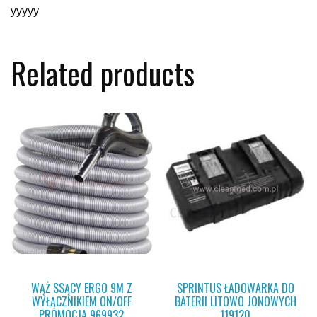
yyyyy
Related products
WĄŻ SSĄCY ERGO 9M Z
SPRINTUS ŁADOWARKA DO
WYŁĄCZNIKIEM ON/OFF
BATERII LITOWO JONOWYCH
PROMOCJA 969932
119120