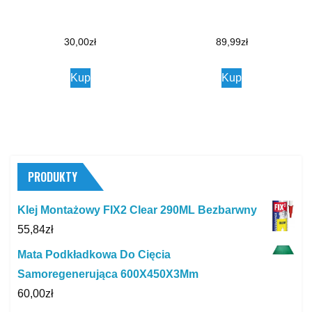
30,00
zł
89,99
zł
Kup
Kup
PRODUKTY
Klej Montażowy FIX2 Clear 290ML Bezbarwny
55,84
zł
Mata Podkładkowa Do Cięcia
Samoregenerująca 600X450X3Mm
60,00
zł