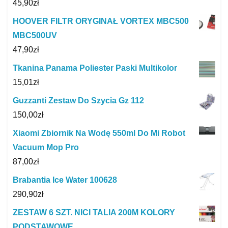
45,90
zł
HOOVER FILTR ORYGINAŁ VORTEX MBC500
MBC500UV
47,90
zł
Tkanina Panama Poliester Paski Multikolor
15,01
zł
Guzzanti Zestaw Do Szycia Gz 112
150,00
zł
Xiaomi Zbiornik Na Wodę 550ml Do Mi Robot
Vacuum Mop Pro
87,00
zł
Brabantia Ice Water 100628
290,90
zł
ZESTAW 6 SZT. NICI TALIA 200M KOLORY
PODSTAWOWE