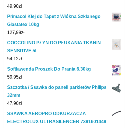
49,90
zł
Primacol Klej do Tapet z Włókna Szklanego
Glastatex 10kg
127,99
zł
COCCOLINO PŁYN DO PŁUKANIA TKANIN
SENSITIVE 5L
54,12
zł
Softlawenda Proszek Do Prania 6,30kg
59,95
zł
Szczotka / Ssawka do paneli parkietów Philips
32mm
47,90
zł
SSAWKA AEROPRO ODKURZACZA
ELECTROLUX ULTRASILENCER 7391601449