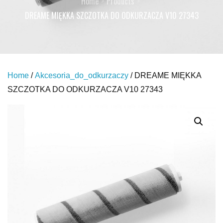
Home
Products
DREAME MIĘKKA SZCZOTKA DO ODKURZACZA V10 27343
Home
/
Akcesoria_do_odkurzaczy
/ DREAME MIĘKKA
SZCZOTKA DO ODKURZACZA V10 27343