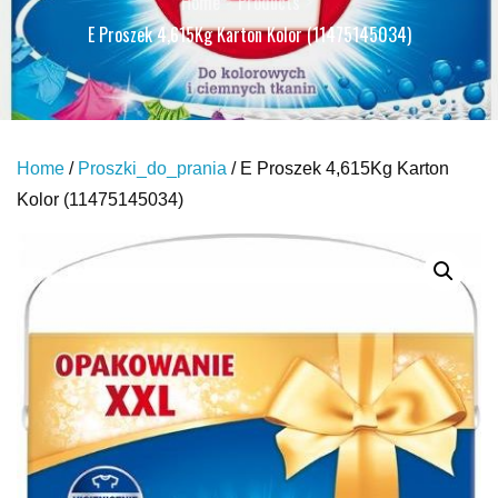
Home
Products
E Proszek 4,615Kg Karton Kolor (11475145034)
Home
/
Proszki_do_prania
/ E Proszek 4,615Kg Karton
Kolor (11475145034)