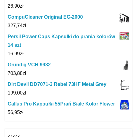
26,90
zł
CompuCleaner Original EG-2000
327,74
zł
Persil Power Caps Kapsułki do prania kolorów
14 szt
16,99
zł
Grundig VCH 9932
703,88
zł
Dirt Devil DD7071-3 Rebel 73HF Metal Grey
199,00
zł
Gallus Pro Kapsułki 55Prań Białe Kolor Flower
56,95
zł
zzzzz