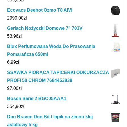
Ecovacs Deebot Ozmo T8 AIVI
2999,00
zł
Gerlach Nożyczki Domowe 7" 703V
53,96
zł
Blux Perfumowana Woda Do Prasowania
Pomarańcza 650ml
6,99
zł
SSAWKA PIORĄCA TAPICERKI ODKURZACZA
PROFI 50 CHROM 7684453839
97,00
zł
Bosch Serie 2 BGC05AAA1
354,90
zł
Den Braven Den Bit-l lepik na zimno klej
asfaltowy 5 kg