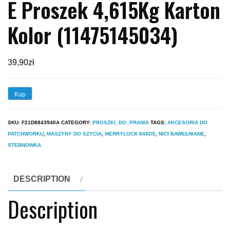
E Proszek 4,615Kg Karton
Kolor (11475145034)
39,90
zł
Kup
SKU:
F21D8843940A
CATEGORY:
PROSZKI_DO_PRANIA
TAGS:
AKCESORIA DO
PATCHWORKU
,
MASZYNY DO SZYCIA
,
MERRYLOCK 848DS
,
NICI BAWEŁNIANE
,
STEBNOWKA
DESCRIPTION
Description