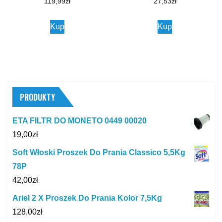
119,99
zł
27,53
zł
Kup
Kup
PRODUKTY
ETA FILTR DO MONETO 0449 00020
19,00
zł
Soft Włoski Proszek Do Prania Classico 5,5Kg
78P
42,00
zł
Ariel 2 X Proszek Do Prania Kolor 7,5Kg
128,00
zł