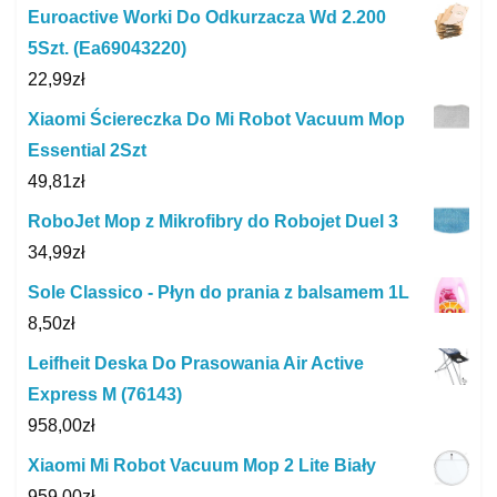
Euroactive Worki Do Odkurzacza Wd 2.200
5Szt. (Ea69043220)
22,99
zł
Xiaomi Ściereczka Do Mi Robot Vacuum Mop
Essential 2Szt
49,81
zł
RoboJet Mop z Mikrofibry do Robojet Duel 3
34,99
zł
Sole Classico - Płyn do prania z balsamem 1L
8,50
zł
Leifheit Deska Do Prasowania Air Active
Express M (76143)
958,00
zł
Xiaomi Mi Robot Vacuum Mop 2 Lite Biały
959,00
zł