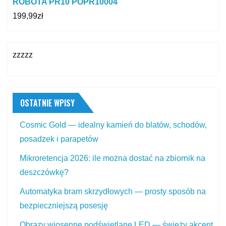
ROBOTA PR10 POPR10004
199,99
zł
zzzzz
OSTATNIE WPISY
Cosmic Gold — idealny kamień do blatów, schodów,
posadzek i parapetów
Mikroretencja 2026: ile można dostać na zbiornik na
deszczówkę?
Automatyka bram skrzydłowych — prosty sposób na
bezpieczniejszą posesję
Obrazy wiosenne podświetlane LED — świeży akcent