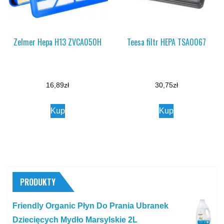
Zelmer Hepa H13 ZVCA050H
Teesa filtr HEPA TSA0067
16,89
zł
30,75
zł
Kup
Kup
PRODUKTY
Friendly Organic Płyn Do Prania Ubranek
Dziecięcych Mydło Marsylskie 2L