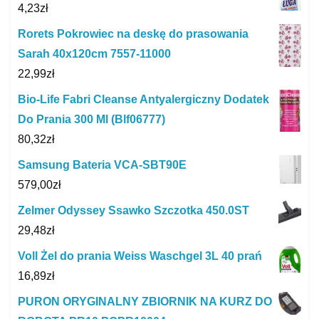
4,23
zł
Rorets Pokrowiec na deskę do prasowania
Sarah 40x120cm 7557-11000
22,99
zł
Bio-Life Fabri Cleanse Antyalergiczny Dodatek
Do Prania 300 Ml (Blf06777)
80,32
zł
Samsung Bateria VCA-SBT90E
579,00
zł
Zelmer Odyssey Ssawko Szczotka 450.0ST
29,48
zł
Voll Żel do prania Weiss Waschgel 3L 40 prań
16,89
zł
PURON ORYGINALNY ZBIORNIK NA KURZ DO