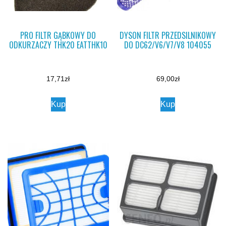
PRO FILTR GĄBKOWY DO
DYSON FILTR PRZEDSILNIKOWY
ODKURZACZY THK20 EATTHK10
DO DC62/V6/V7/V8 104055
17,71
zł
69,00
zł
Kup
Kup