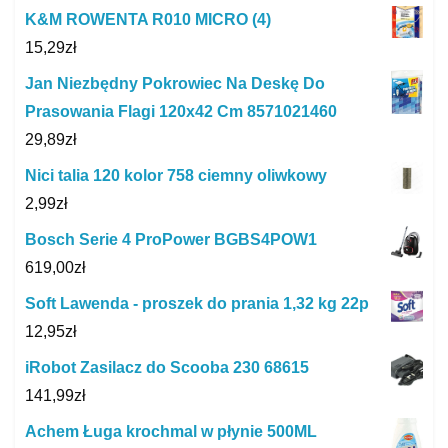
K&M ROWENTA R010 MICRO (4)
15,29
zł
Jan Niezbędny Pokrowiec Na Deskę Do
Prasowania Flagi 120x42 Cm 8571021460
29,89
zł
Nici talia 120 kolor 758 ciemny oliwkowy
2,99
zł
Bosch Serie 4 ProPower BGBS4POW1
619,00
zł
Soft Lawenda - proszek do prania 1,32 kg 22p
12,95
zł
iRobot Zasilacz do Scooba 230 68615
141,99
zł
Achem Ługa krochmal w płynie 500ML