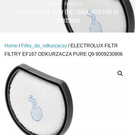
Home
Products
ELECTROLUX FILTR FILTRY EF167 ODKURZACZA PURE Q9
9009230906
Home
/
Filtry_do_odkurzaczy
/ ELECTROLUX FILTR
FILTRY EF167 ODKURZACZA PURE Q9 9009230906