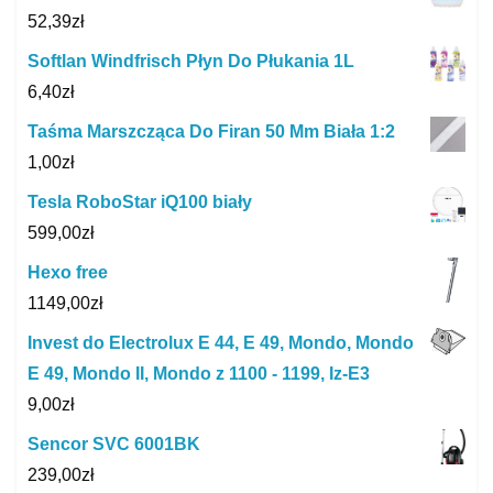
52,39
zł
Softlan Windfrisch Płyn Do Płukania 1L
6,40
zł
Taśma Marszcząca Do Firan 50 Mm Biała 1:2
1,00
zł
Tesla RoboStar iQ100 biały
599,00
zł
Hexo free
1149,00
zł
Invest do Electrolux E 44, E 49, Mondo, Mondo
E 49, Mondo II, Mondo z 1100 - 1199, Iz-E3
9,00
zł
Sencor SVC 6001BK
239,00
zł