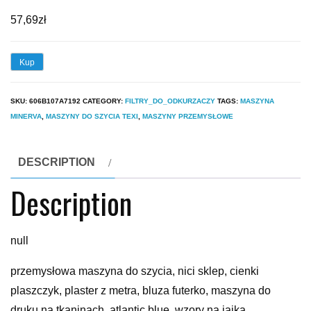
57,69
zł
Kup
SKU:
606B107A7192
CATEGORY:
FILTRY_DO_ODKURZACZY
TAGS:
MASZYNA
MINERVA
,
MASZYNY DO SZYCIA TEXI
,
MASZYNY PRZEMYSŁOWE
DESCRIPTION
Description
null
przemysłowa maszyna do szycia, nici sklep, cienki
plaszczyk, plaster z metra, bluza futerko, maszyna do
druku na tkaninach, atlantic blue, wzory na jajka