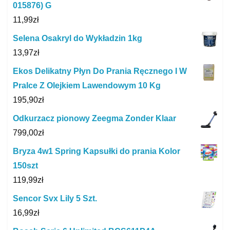
015876) G
11,99
zł
Selena Osakryl do Wykładzin 1kg
13,97
zł
Ekos Delikatny Płyn Do Prania Ręcznego I W
Pralce Z Olejkiem Lawendowym 10 Kg
195,90
zł
Odkurzacz pionowy Zeegma Zonder Klaar
799,00
zł
Bryza 4w1 Spring Kapsułki do prania Kolor
150szt
119,99
zł
Sencor Svx Lily 5 Szt.
16,99
zł