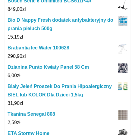
Bosch Serie 6 Unlimited BCS611P4A
849,00
zł
Bio D Nappy Fresh dodatek antybakteryjny do
prania pieluch 500g
15,19
zł
Brabantia Ice Water 100628
290,90
zł
Dzianina Punto Kwiaty Panel 58 Cm
6,00
zł
Biały Jeleń Proszek Do Prania Hipoalergiczny
BIEL lub KOLOR Dla Dzieci 1,5kg
31,90
zł
Tkanina Senegal 808
2,59
zł
ETA Stormy Home