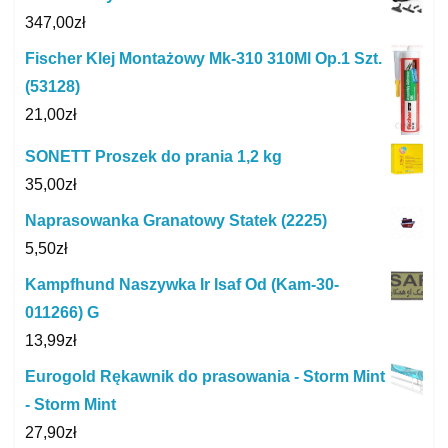
347,00
zł
Fischer Klej Montażowy Mk-310 310Ml Op.1 Szt.
(53128)
21,00
zł
SONETT Proszek do prania 1,2 kg
35,00
zł
Naprasowanka Granatowy Statek (2225)
5,50
zł
Kampfhund Naszywka Ir Isaf Od (Kam-30-
011266) G
13,99
zł
Eurogold Rękawnik do prasowania - Storm Mint
- Storm Mint
27,90
zł