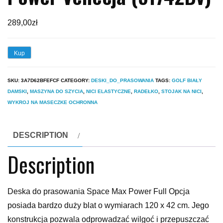
289,00
zł
Kup
SKU:
3A7D62BFEFCF
CATEGORY:
DESKI_DO_PRASOWANIA
TAGS:
GOLF BIAŁY
DAMSKI
,
MASZYNA DO SZYCIA
,
NICI ELASTYCZNE
,
RADEŁKO
,
STOJAK NA NICI
,
WYKROJ NA MASECZKE OCHRONNA
DESCRIPTION
Description
Deska do prasowania Space Max Power Full Opcja
posiada bardzo duży blat o wymiarach 120 x 42 cm. Jego
konstrukcja pozwala odprowadzać wilgoć i przepuszczać