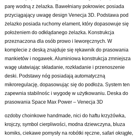
parę wodną z żelazka. Bawełniany pokrowiec posiada
przyciągający uwagę design Venecja 3D. Podstawa pod
żelazko posiada ruchomy elament, który dopasowuje się
położeniem do odkłądanego żelazka. Konstrukcja
przeznaczona dla osób prowo i leworęcznych. W
komplecie z deską znajduje się rękawnik do prasowania
mankietów i nogawek. Aluminiowa konstrukcja zmniejsza
wagę ułatwiając składanie, rozkładanie i przenoszenie
deski. Podstawy nóg posiadają automatyczną
mikroregulację, dopasowując się do podłoża. System ten
zapewnia stabilnośc i wygodę w użytkowaniu. Deska do
prasowania Space Max Power – Venecja 3D
ozdoby choinkowe handmade, nici do haftu krzyżówka,
krojczy, symbol cierpliwości, modna dziewczyna, bluza
komiks, ciekawe pomysły na robótki ręczne, safari okrągłe,