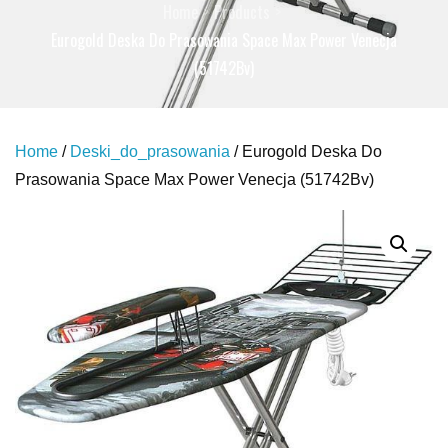
Home
Products
Eurogold Deska Do Prasowania Space Max Power Venecja
(51742Bv)
Home
/
Deski_do_prasowania
/ Eurogold Deska Do
Prasowania Space Max Power Venecja (51742Bv)