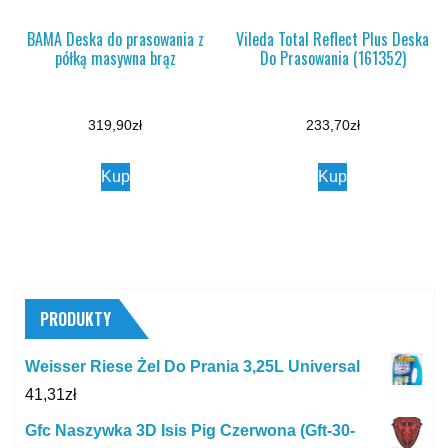
BAMA Deska do prasowania z
Vileda Total Reflect Plus Deska
półką masywna brąz
Do Prasowania (161352)
319,90
zł
233,70
zł
Kup
Kup
PRODUKTY
Weisser Riese Żel Do Prania 3,25L Universal
41,31
zł
Gfc Naszywka 3D Isis Pig Czerwona (Gft-30-