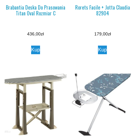
Brabantia Deska Do Prasowania
Rorets Facile + Jotta Claudia
Titan Oval Rozmiar C
82904
436,00
zł
179,00
zł
Kup
Kup