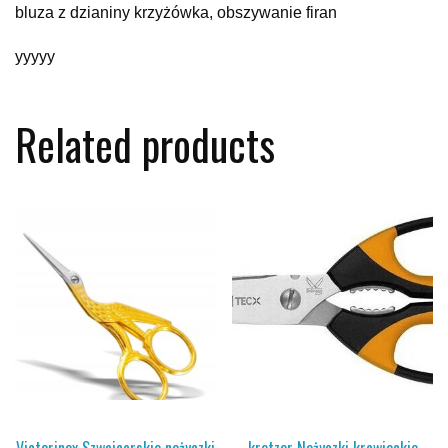
bluza z dzianiny krzyżówka, obszywanie firan
yyyyy
Related products
Victorinox Szwajcarskie nożyczki
kretzer Nożyczki krawieckie