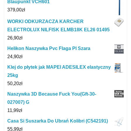
Blaupunkt VCH601
379,00
zł
WORKI ODKURZACZA KARCHER
ELECTROLUX NILFISK ELMB18K EL26 01495
26,90
zł
Helikon Naszywka Pvc Flaga Pl Szara
24,90
zł
Klej do płytek jak MAPEI ADESILEX elastyczny
25kg
50,20
zł
Naszywka 3D Because Fuck You(Gft-30-
027007) G
11,99
zł
Casa Si Suszarka Do Ubrań Kolibri (C542191)
55,99
zł