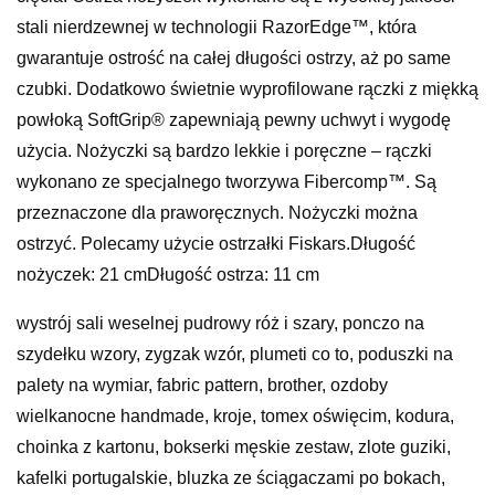
stali nierdzewnej w technologii RazorEdge™, która
gwarantuje ostrość na całej długości ostrzy, aż po same
czubki. Dodatkowo świetnie wyprofilowane rączki z miękką
powłoką SoftGrip® zapewniają pewny uchwyt i wygodę
użycia. Nożyczki są bardzo lekkie i poręczne – rączki
wykonano ze specjalnego tworzywa Fibercomp™. Są
przeznaczone dla praworęcznych. Nożyczki można
ostrzyć. Polecamy użycie ostrzałki Fiskars.Długość
nożyczek: 21 cmDługość ostrza: 11 cm
wystrój sali weselnej pudrowy róż i szary, ponczo na
szydełku wzory, zygzak wzór, plumeti co to, poduszki na
palety na wymiar, fabric pattern, brother, ozdoby
wielkanocne handmade, kroje, tomex oświęcim, kodura,
choinka z kartonu, bokserki męskie zestaw, zlote guziki,
kafelki portugalskie, bluzka ze ściągaczami po bokach,