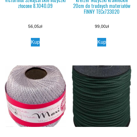
złocone 8.1040.09
20cm do trudnych materiałów
FINNY TECx733020
56,05
zł
99,00
zł
Kup
Kup