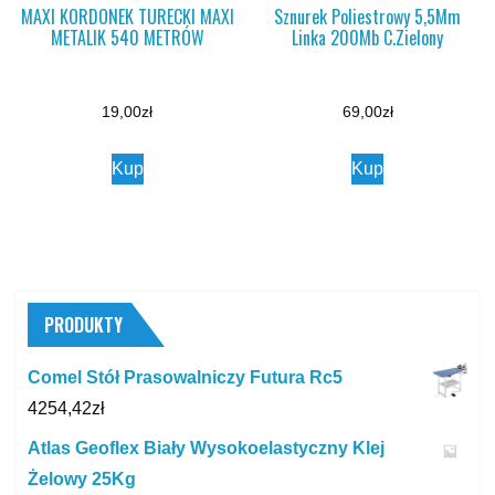
MAXI KORDONEK TURECKI MAXI
Sznurek Poliestrowy 5,5Mm
METALIK 540 METRÓW
Linka 200Mb C.Zielony
19,00
zł
69,00
zł
Kup
Kup
PRODUKTY
Comel Stół Prasowalniczy Futura Rc5
4254,42
zł
Atlas Geoflex Biały Wysokoelastyczny Klej
Żelowy 25Kg