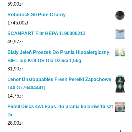
59,00
zł
Roborock S6 Pure Czarny
1745,00
zł
SCANPART Filtr HEPA 1190000212
49,97
zł
Biały Jeleń Proszek Do Prania Hipoalergiczny
BIEL lub KOLOR Dla Dzieci 1,5kg
31,90
zł
Lenor Unstoppables Fresh Perełki Zapachowe
140 G (76404441)
14,75
zł
Persil Discs 4w1 kaps. do prania kolorów 16 szt
De
28,00
zł