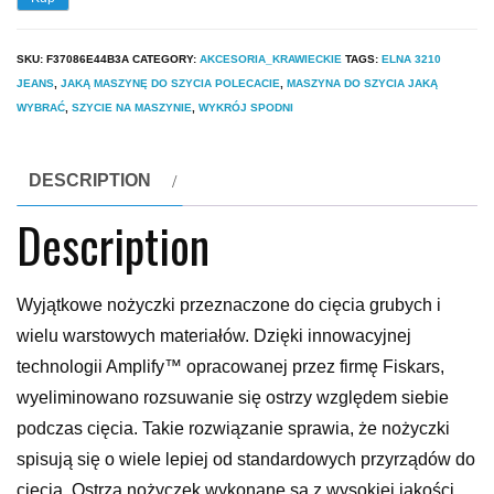
SKU:
F37086E44B3A
CATEGORY:
AKCESORIA_KRAWIECKIE
TAGS:
ELNA 3210
JEANS
,
JAKĄ MASZYNĘ DO SZYCIA POLECACIE
,
MASZYNA DO SZYCIA JAKĄ
WYBRAĆ
,
SZYCIE NA MASZYNIE
,
WYKRÓJ SPODNI
DESCRIPTION
Description
Wyjątkowe nożyczki przeznaczone do cięcia grubych i
wielu warstowych materiałów. Dzięki innowacyjnej
technologii Amplify™ opracowanej przez firmę Fiskars,
wyeliminowano rozsuwanie się ostrzy względem siebie
podczas cięcia. Takie rozwiązanie sprawia, że nożyczki
spisują się o wiele lepiej od standardowych przyrządów do
cięcia. Ostrza nożyczek wykonane są z wysokiej jakości