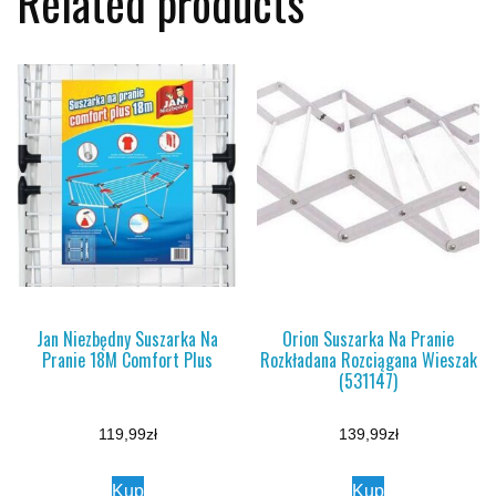
Related products
Jan Niezbędny Suszarka Na
Orion Suszarka Na Pranie
Pranie 18M Comfort Plus
Rozkładana Rozciągana Wieszak
(531147)
119,99
zł
139,99
zł
Kup
Kup