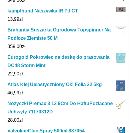
849,00
zł
kampfhund Naszywka IR PJ CT
13,99
zł
Brabantia Suszarka Ogrodowa Topspinner Na
Podłoże Ziemiste 50 M
359,00
zł
Eurogold Pokrowiec na deskę do prasowania
DC48 Storm Mint
22,90
zł
Atlas Klej Uelastyczniony Ok! Folia 22,5kg
46,99
zł
Nożyczki Premax 3 12 9Cm Do HaftuPozłacane
Uchwyty 71170312D
28,00
zł
ValvolineGlue Spray 500ml 887054