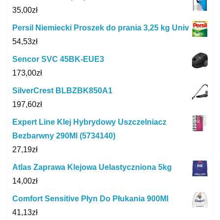
35,00
zł
Persil Niemiecki Proszek do prania 3,25 kg Univ
54,53
zł
Sencor SVC 45BK-EUE3
173,00
zł
SilverCrest BLBZBK850A1
197,60
zł
Expert Line Klej Hybrydowy Uszczelniacz
Bezbarwny 290Ml (5734140)
27,19
zł
Atlas Zaprawa Klejowa Uelastyczniona 5kg
14,00
zł
Comfort Sensitive Płyn Do Płukania 900Ml
41,13
zł