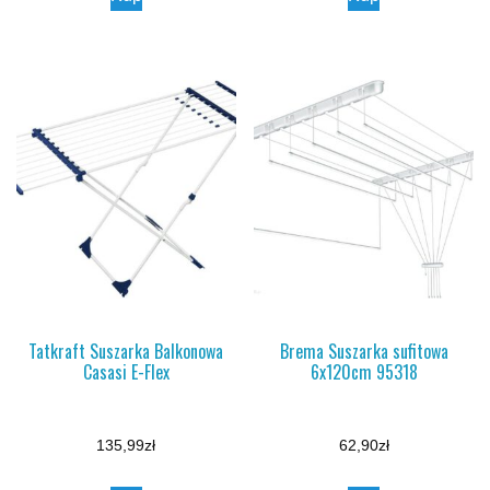
Tatkraft Suszarka Balkonowa
Brema Suszarka sufitowa
Casasi E-Flex
6x120cm 95318
135,99
zł
62,90
zł