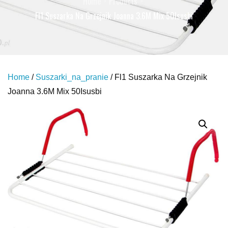
Home
Products
Fl1 Suszarka Na Grzejnik Joanna 3.6M Mix 50Isusbi
Home
/
Suszarki_na_pranie
/ Fl1 Suszarka Na Grzejnik
Joanna 3.6M Mix 50Isusbi