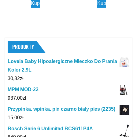
Kup
Kup
PRODUKTY
Lovela Baby Hipoalergiczne Mleczko Do Prania
Kolor 2,9L
30,82
zł
MPM MOD-22
937,00
zł
Przypinka, wpinka, pin czarno biały pies (2235)
15,00
zł
Bosch Serie 6 Unlimited BCS611P4A