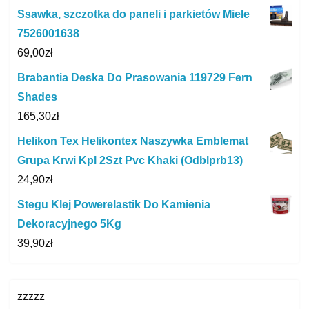
Ssawka, szczotka do paneli i parkietów Miele
7526001638
69,00
zł
Brabantia Deska Do Prasowania 119729 Fern
Shades
165,30
zł
Helikon Tex Helikontex Naszywka Emblemat
Grupa Krwi Kpl 2Szt Pvc Khaki (Odblprb13)
24,90
zł
Stegu Klej Powerelastik Do Kamienia
Dekoracyjnego 5Kg
39,90
zł
zzzzz