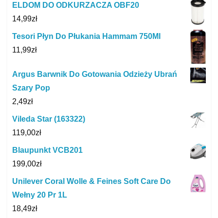
ELDOM DO ODKURZACZA OBF20
14,99
zł
Tesori Płyn Do Płukania Hammam 750Ml
11,99
zł
Argus Barwnik Do Gotowania Odzieży Ubrań
Szary Pop
2,49
zł
Vileda Star (163322)
119,00
zł
Blaupunkt VCB201
199,00
zł
Unilever Coral Wolle & Feines Soft Care Do
Wełny 20 Pr 1L
18,49
zł