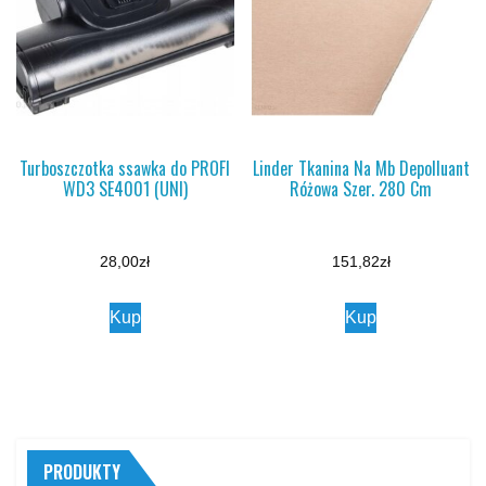
Turboszczotka ssawka do PROFI
Linder Tkanina Na Mb Depolluant
WD3 SE4001 (UNI)
Różowa Szer. 280 Cm
28,00
zł
151,82
zł
Kup
Kup
PRODUKTY