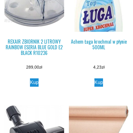
REXAIR ZBIORNIK 2 LITROWY
Achem Ługa krochmal w płynie
RAINBOW ESERIA BLUE GOLD E2
500ML
BLACK R10236
289,00
zł
4,23
zł
Kup
Kup