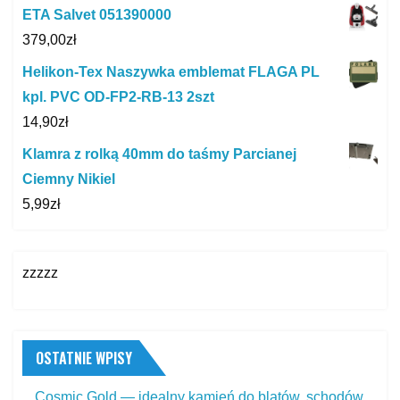
ETA Salvet 051390000
379,00
zł
Helikon-Tex Naszywka emblemat FLAGA PL
kpl. PVC OD-FP2-RB-13 2szt
14,90
zł
Klamra z rolką 40mm do taśmy Parcianej
Ciemny Nikiel
5,99
zł
zzzzz
OSTATNIE WPISY
Cosmic Gold — idealny kamień do blatów, schodów,