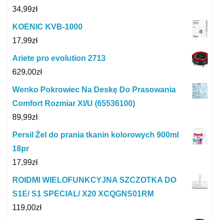
34,99
zł
KOENIC KVB-1000
17,99
zł
Ariete pro evolution 2713
629,00
zł
Wenko Pokrowiec Na Deskę Do Prasowania
Comfort Rozmiar Xl/U (65536100)
89,99
zł
Persil Żel do prania tkanin kolorowych 900ml
18pr
17,99
zł
ROIDMI WIELOFUNKCYJNA SZCZOTKA DO
S1E/ S1 SPECIAL/ X20 XCQGNS01RM
119,00
zł