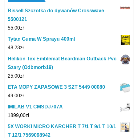
Bissell Szczotka do dywanów Crosswave
5500121
55,00
zł
Tytan Guma W Sprayu 400ml
48,23
zł
Helikon Tex Emblemat Beardman Outback Pvc
Szary (Odbmorb19)
25,00
zł
ETA MOPY ZAPASOWE 3 SZT 5449 00080
49,00
zł
IMILAB V1 CMSDJ707A
1899,00
zł
5X WORKI MICRO KARCHER T 7/1 T 9/1 T 10/1
T 12/1 7569098942