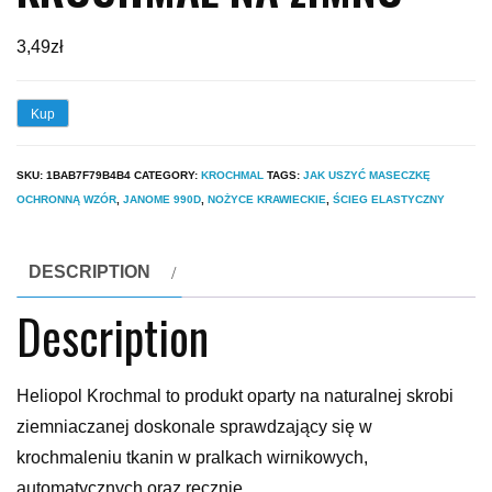
3,49
zł
Kup
SKU:
1BAB7F79B4B4
CATEGORY:
KROCHMAL
TAGS:
JAK USZYĆ MASECZKĘ
OCHRONNĄ WZÓR
,
JANOME 990D
,
NOŻYCE KRAWIECKIE
,
ŚCIEG ELASTYCZNY
DESCRIPTION
Description
Heliopol Krochmal to produkt oparty na naturalnej skrobi
ziemniaczanej doskonale sprawdzający się w
krochmaleniu tkanin w pralkach wirnikowych,
automatycznych oraz ręcznie.