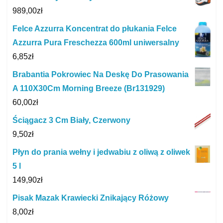
989,00
zł
Felce Azzurra Koncentrat do płukania Felce
Azzurra Pura Freschezza 600ml uniwersalny
6,85
zł
Brabantia Pokrowiec Na Deskę Do Prasowania
A 110X30Cm Morning Breeze (Br131929)
60,00
zł
Ściągacz 3 Cm Biały, Czerwony
9,50
zł
Płyn do prania wełny i jedwabiu z oliwą z oliwek
5 l
149,90
zł
Pisak Mazak Krawiecki Znikający Różowy
8,00
zł