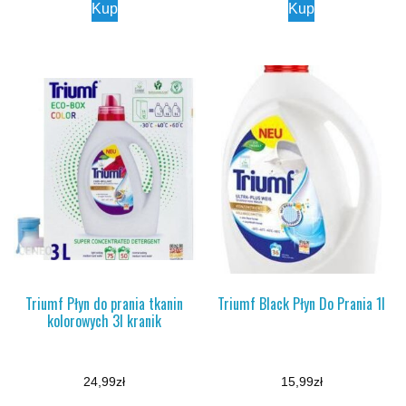
Kup
Kup
Triumf Płyn do prania tkanin
Triumf Black Płyn Do Prania 1l
kolorowych 3l kranik
24,99
zł
15,99
zł