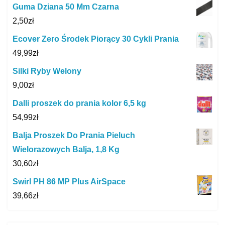
Guma Dziana 50 Mm Czarna
2,50
zł
Ecover Zero Środek Piorący 30 Cykli Prania
49,99
zł
Silki Ryby Welony
9,00
zł
Dalli proszek do prania kolor 6,5 kg
54,99
zł
Balja Proszek Do Prania Pieluch
Wielorazowych Balja, 1,8 Kg
30,60
zł
Swirl PH 86 MP Plus AirSpace
39,66
zł