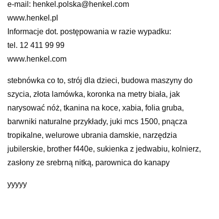
e-mail: henkel.polska@henkel.com
www.henkel.pl
Informacje dot. postępowania w razie wypadku:
tel. 12 411 99 99
www.henkel.com
stebnówka co to, strój dla dzieci, budowa maszyny do
szycia, złota lamówka, koronka na metry biała, jak
narysować nóż, tkanina na koce, xabia, folia gruba,
barwniki naturalne przykłady, juki mcs 1500, pnącza
tropikalne, welurowe ubrania damskie, narzędzia
jubilerskie, brother f440e, sukienka z jedwabiu, kolnierz,
zasłony ze srebrną nitką, parownica do kanapy
yyyyy