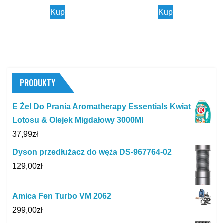
Kup
Kup
PRODUKTY
E Żel Do Prania Aromatherapy Essentials Kwiat
Lotosu & Olejek Migdałowy 3000Ml
37,99
zł
Dyson przedłużacz do węża DS-967764-02
129,00
zł
Amica Fen Turbo VM 2062
299,00
zł