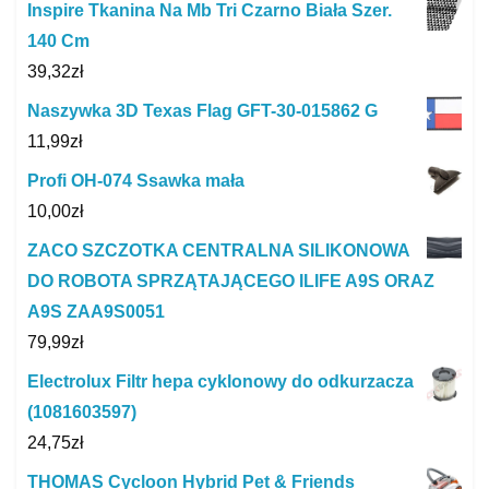
Inspire Tkanina Na Mb Tri Czarno Biała Szer.
140 Cm
39,32
zł
Naszywka 3D Texas Flag GFT-30-015862 G
11,99
zł
Profi OH-074 Ssawka mała
10,00
zł
ZACO SZCZOTKA CENTRALNA SILIKONOWA
DO ROBOTA SPRZĄTAJĄCEGO ILIFE A9S ORAZ
A9S ZAA9S0051
79,99
zł
Electrolux Filtr hepa cyklonowy do odkurzacza
(1081603597)
24,75
zł
THOMAS Cycloon Hybrid Pet & Friends