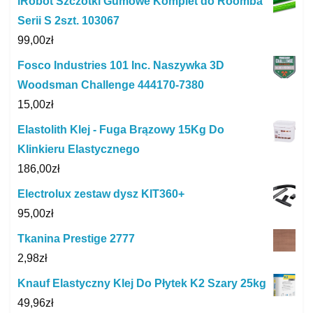
iRobot Szczotki Gumowe Komplet do Roomba
Serii S 2szt. 103067
99,00
zł
Fosco Industries 101 Inc. Naszywka 3D
Woodsman Challenge 444170-7380
15,00
zł
Elastolith Klej - Fuga Brązowy 15Kg Do
Klinkieru Elastycznego
186,00
zł
Electrolux zestaw dysz KIT360+
95,00
zł
Tkanina Prestige 2777
2,98
zł
Knauf Elastyczny Klej Do Płytek K2 Szary 25kg
49,96
zł