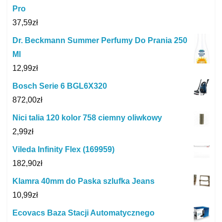
Pro
37,59
zł
Dr. Beckmann Summer Perfumy Do Prania 250
Ml
12,99
zł
Bosch Serie 6 BGL6X320
872,00
zł
Nici talia 120 kolor 758 ciemny oliwkowy
2,99
zł
Vileda Infinity Flex (169959)
182,90
zł
Klamra 40mm do Paska szlufka Jeans
10,99
zł
Ecovacs Baza Stacji Automatycznego