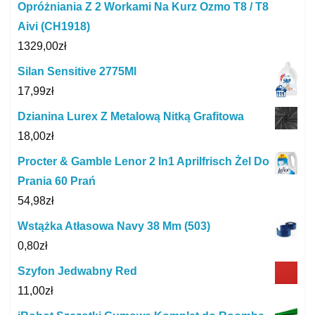
Opróżniania Z 2 Workami Na Kurz Ozmo T8 / T8
Aivi (CH1918)
1329,00
zł
Silan Sensitive 2775Ml
17,99
zł
Dzianina Lurex Z Metalową Nitką Grafitowa
18,00
zł
Procter & Gamble Lenor 2 In1 Aprilfrisch Żel Do
Prania 60 Prań
54,98
zł
Wstążka Atłasowa Navy 38 Mm (503)
0,80
zł
Szyfon Jedwabny Red
11,00
zł