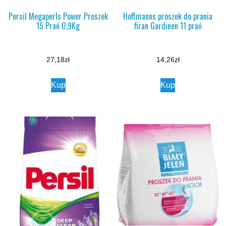
Persil Megaperls Power Proszek
Hoffmanns proszek do prania
15 Prań 0,9Kg
firan Gardinen 11 prań
27,18
zł
14,26
zł
Kup
Kup