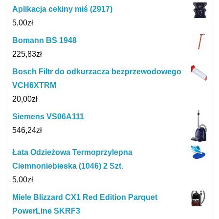
Aplikacja cekiny miś (2917)
5,00
zł
Bomann BS 1948
225,83
zł
Bosch Filtr do odkurzacza bezprzewodowego
VCH6XTRM
20,00
zł
Siemens VS06A111
546,24
zł
Łata Odzieżowa Termoprzylepna
Ciemnoniebieska (1046) 2 Szt.
5,00
zł
Miele Blizzard CX1 Red Edition Parquet
PowerLine SKRF3