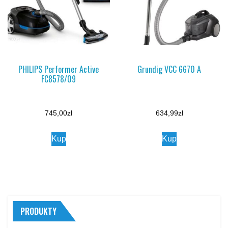
PHILIPS Performer Active
Grundig VCC 6670 A
FC8578/09
745,00
zł
634,99
zł
Kup
Kup
PRODUKTY