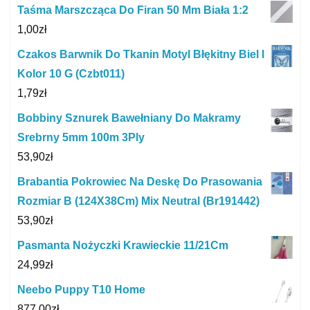
Taśma Marszcząca Do Firan 50 Mm Biała 1:2
1,00
zł
Czakos Barwnik Do Tkanin Motyl Błękitny Biel I
Kolor 10 G (Czbt011)
1,79
zł
Bobbiny Sznurek Bawełniany Do Makramy
Srebrny 5mm 100m 3Ply
53,90
zł
Brabantia Pokrowiec Na Deskę Do Prasowania
Rozmiar B (124X38Cm) Mix Neutral (Br191442)
53,90
zł
Pasmanta Nożyczki Krawieckie 11/21Cm
24,99
zł
Neebo Puppy T10 Home
877,00
zł