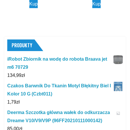
Kup
Kup
PRODUKTY
iRobot Zbiornik na wodę do robota Braava jet
m6 70729
134,99
zł
Czakos Barwnik Do Tkanin Motyl Błękitny Biel I
Kolor 10 G (Czbt011)
1,79
zł
Deerma Szczotka główna wałek do odkurzacza
Dreame V10/V9/V9P (96FF20210111000142)
85,00
zł