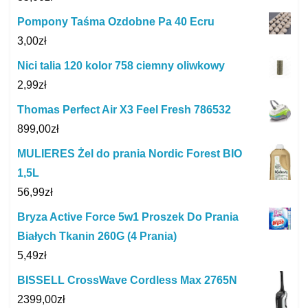
Pompony Taśma Ozdobne Pa 40 Ecru
3,00
zł
Nici talia 120 kolor 758 ciemny oliwkowy
2,99
zł
Thomas Perfect Air X3 Feel Fresh 786532
899,00
zł
MULIERES Żel do prania Nordic Forest BIO
1,5L
56,99
zł
Bryza Active Force 5w1 Proszek Do Prania
Białych Tkanin 260G (4 Prania)
5,49
zł
BISSELL CrossWave Cordless Max 2765N
2399,00
zł