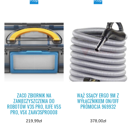
ZACO ZBIORNIK NA
WĄŻ SSĄCY ERGO 9M Z
ZANIECZYSZCZENIA DO
WYŁĄCZNIKIEM ON/OFF
ROBOTÓW V3S PRO, ILIFE V5S
PROMOCJA 969932
PRO, V5X ZAAV3SPRO008
219,99
zł
378,00
zł