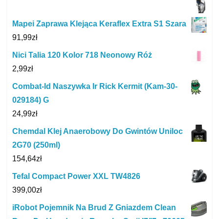
Mapei Zaprawa Klejąca Keraflex Extra S1 Szara
91,99
zł
Nici Talia 120 Kolor 718 Neonowy Róż
2,99
zł
Combat-Id Naszywka Ir Rick Kermit (Kam-30-
029184) G
24,99
zł
Chemdal Klej Anaerobowy Do Gwintów Uniloc
2G70 (250ml)
154,64
zł
Tefal Compact Power XXL TW4826
399,00
zł
iRobot Pojemnik Na Brud Z Gniazdem Clean