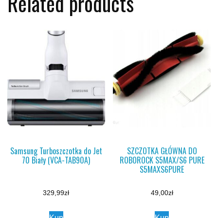
Related products
Samsung Turboszczotka do Jet
SZCZOTKA GŁÓWNA DO
70 Biały (VCA-TAB90A)
ROBOROCK S5MAX/S6 PURE
S5MAXS6PURE
329,99
zł
49,00
zł
Kup
Kup