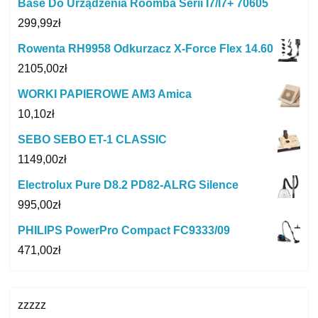
Base Do Urządzenia Roomba Serii I7/I7+ 70605
299,99
zł
Rowenta RH9958 Odkurzacz X-Force Flex 14.60
2105,00
zł
WORKI PAPIEROWE AM3 Amica
10,10
zł
SEBO SEBO ET-1 CLASSIC
1149,00
zł
Electrolux Pure D8.2 PD82-ALRG Silence
995,00
zł
PHILIPS PowerPro Compact FC9333/09
471,00
zł
zzzzz