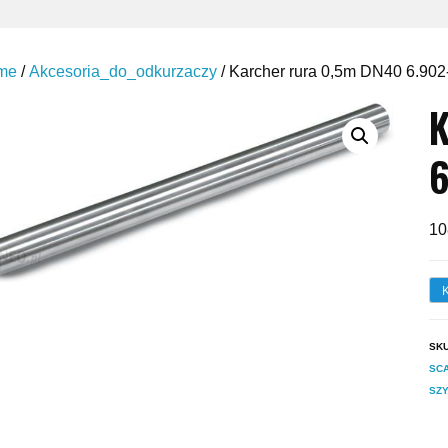
me
/
Akcesoria_do_odkurzaczy
/ Karcher rura 0,5m DN40 6.902
K
6
10
SK
SC
SZY