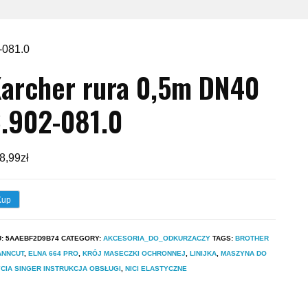
-081.0
archer rura 0,5m DN40
.902-081.0
8,99
zł
Kup
U:
5AAEBF2D9B74
CATEGORY:
AKCESORIA_DO_ODKURZACZY
TAGS:
BROTHER
ANNCUT
,
ELNA 664 PRO
,
KRÓJ MASECZKI OCHRONNEJ
,
LINIJKA
,
MASZYNA DO
CIA SINGER INSTRUKCJA OBSŁUGI
,
NICI ELASTYCZNE