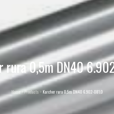
r rura 0,5m DN40 6.90
Home
Products
Karcher rura 0,5m DN40 6.902-081.0