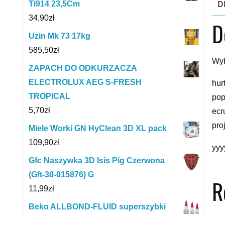
Ti914 23,5Cm
D
34,90
zł
D
Uzin Mk 73 17kg
585,50
zł
Wyk
ZAPACH DO ODKURZACZA
ELECTROLUX AEG S-FRESH
hur
TROPICAL
pop
5,70
zł
ecr
pro
Miele Worki GN HyClean 3D XL pack
109,90
zł
yyy
Gfc Naszywka 3D Isis Pig Czerwona
(Gft-30-015876) G
R
11,99
zł
Beko ALLBOND-FLUID superszybki
jednokomponentowy 26120PL