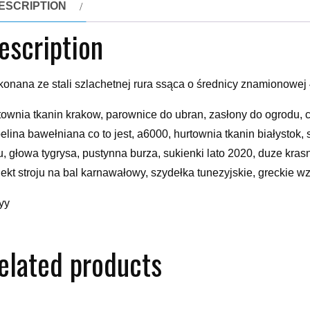
ESCRIPTION
escription
onana ze stali szlachetnej rura ssąca o średnicy znamionowej 
townia tkanin krakow, parownice do ubran, zasłony do ogrodu, c
elina bawełniana co to jest, a6000, hurtownia tkanin białystok,
u, głowa tygrysa, pustynna burza, sukienki lato 2020, duze kras
jekt stroju na bal karnawałowy, szydełka tunezyjskie, greckie 
yy
elated products