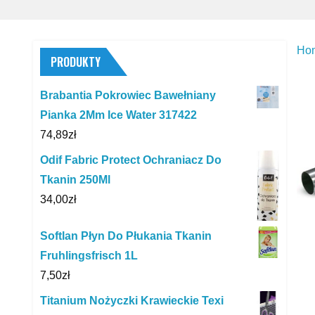
Ho
PRODUKTY
Brabantia Pokrowiec Bawełniany
Pianka 2Mm Ice Water 317422
74,89
zł
Odif Fabric Protect Ochraniacz Do
Tkanin 250Ml
34,00
zł
Softlan Płyn Do Płukania Tkanin
Fruhlingsfrisch 1L
7,50
zł
Titanium Nożyczki Krawieckie Texi