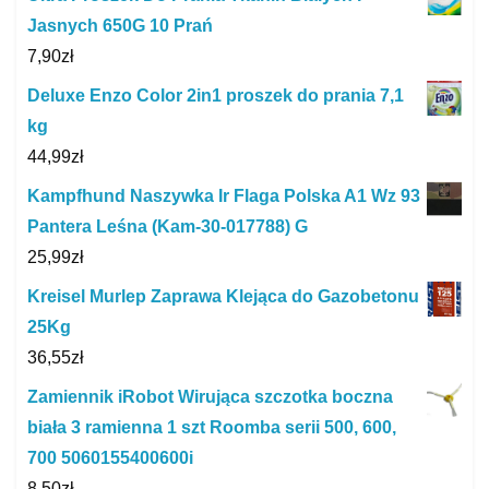
Jasnych 650G 10 Prań
7,90
zł
Deluxe Enzo Color 2in1 proszek do prania 7,1
kg
44,99
zł
Kampfhund Naszywka Ir Flaga Polska A1 Wz 93
Pantera Leśna (Kam-30-017788) G
25,99
zł
Kreisel Murlep Zaprawa Klejąca do Gazobetonu
25Kg
36,55
zł
Zamiennik iRobot Wirująca szczotka boczna
biała 3 ramienna 1 szt Roomba serii 500, 600,
700 5060155400600i
8,50
zł