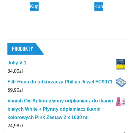
Kup
Kup
PRODUKTY
Jolly V 1
34,00
zł
Filtr Hepa do odkurzacza Philips Jewel FC9071
59,90
zł
Vanish Oxi Action płynny odplamiacz do tkanin
białych White + Płynny odplamiacz tkanin
kolorowych Pink Zestaw 2 x 1000 ml
24,98
zł