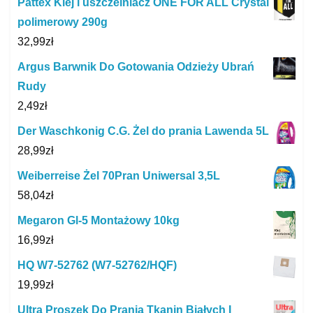
Pattex Klej i uszczelniacz ONE FOR ALL Crystal
polimerowy 290g
32,99
zł
Argus Barwnik Do Gotowania Odzieży Ubrań
Rudy
2,49
zł
Der Waschkonig C.G. Żel do prania Lawenda 5L
28,99
zł
Weiberreise Żel 70Pran Uniwersal 3,5L
58,04
zł
Megaron Gl-5 Montażowy 10kg
16,99
zł
HQ W7-52762 (W7-52762/HQF)
19,99
zł
Ultra Proszek Do Prania Tkanin Białych I