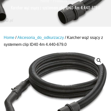
Home
Products
Karcher wąż ssący z systemem clip ID40 4m 4.440-679.0
Home
/
Akcesoria_do_odkurzaczy
/ Karcher wąż ssący z
systemem clip ID40 4m 4.440-679.0