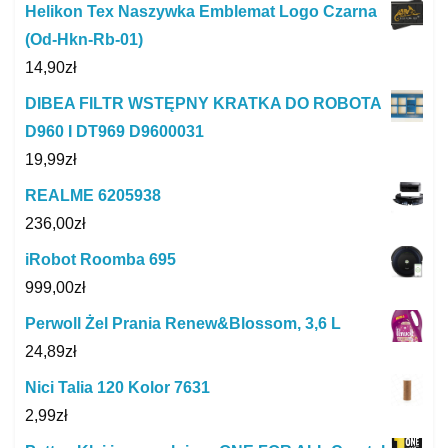
Helikon Tex Naszywka Emblemat Logo Czarna
(Od-Hkn-Rb-01)
14,90
zł
DIBEA FILTR WSTĘPNY KRATKA DO ROBOTA
D960 I DT969 D9600031
19,99
zł
REALME 6205938
236,00
zł
iRobot Roomba 695
999,00
zł
Perwoll Żel Prania Renew&Blossom, 3,6 L
24,89
zł
Nici Talia 120 Kolor 7631
2,99
zł