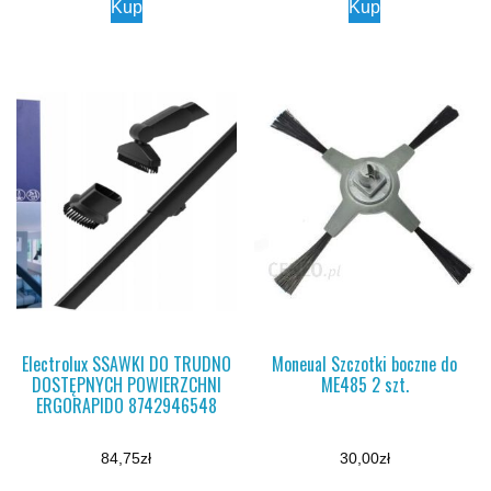
Kup
Kup
Electrolux SSAWKI DO TRUDNO
Moneual Szczotki boczne do
DOSTĘPNYCH POWIERZCHNI
ME485 2 szt.
ERGORAPIDO 8742946548
84,75
zł
30,00
zł