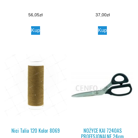
56,05
zł
37,00
zł
Kup
Kup
Nici Talia 120 Kolor 8069
NOŻYCE KAI 7240AS
PROFESJONALNE 24cm