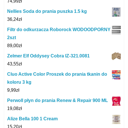
74,99
zł
Nellies Soda do prania puszka 1.5 kg
36,24
zł
Filtr do odkurzacza Roborock WODOODPORNY
2szt
89,00
zł
Zelmer Elf Oddysey Cobra IZ-321.0081
43,55
zł
Cluo Active Color Proszek do prania tkanin do
koloru 3 kg
9,99
zł
Perwoll płyn do prania Renew & Repair 900 ML
19,08
zł
Alize Bella 100 1 Cream
15,20
zł