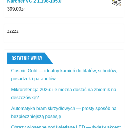
Karcher VC 2 1.198-105.0
399,00
zł
zzzzz
OSTATNIE WPISY
Cosmic Gold — idealny kamień do blatów, schodów,
posadzek i parapetów
Mikroretencja 2026: ile można dostać na zbiornik na
deszczówkę?
Automatyka bram skrzydłowych — prosty sposób na
bezpieczniejszą posesję
Obrazy wiosenne podświetlane LED — świeży akcent