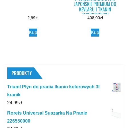
JAPOŃSKIE PREMIUM DO
KEVLARU I TKANIN
TECHNICZNYCH
2,99
zł
408,00
zł
Kup
Kup
PRODUKTY
Triumf Płyn do prania tkanin kolorowych 3l
kranik
24,99
zł
Rorets Universal Suszarka Na Pranie
226550000