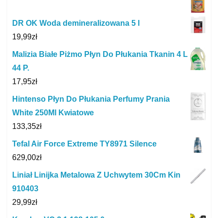
DR OK Woda demineralizowana 5 l
19,99
zł
Malizia Białe Piżmo Płyn Do Płukania Tkanin 4 L
44 P.
17,95
zł
Hintenso Płyn Do Płukania Perfumy Prania
White 250Ml Kwiatowe
133,35
zł
Tefal Air Force Extreme TY8971 Silence
629,00
zł
Liniał Linijka Metalowa Z Uchwytem 30Cm Kin
910403
29,99
zł