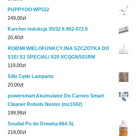
PUPPYOO WP522
249,00
zł
Karcher redukcja 35/32 6.902-072.0
20,40
zł
ROIDMI WIELOFUNKCYJNA SZCZOTKA DO
S1E/ S1 SPECIAL/ X20 XCQGNS01RM
119,00
zł
Silki Cętki Lamparta
20,00
zł
powersmart Akumulator Do Carneo Smart
Cleaner Robots Nestor (mz1042)
199,99
zł
Soudal Pu do Drewna 66A 5L
219,00
zł