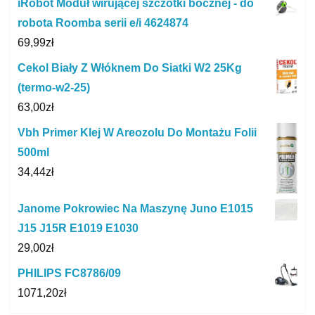
iRobot Moduł wirującej szczotki bocznej - do
robota Roomba serii e/i 4624874
69,99
zł
Cekol Biały Z Włóknem Do Siatki W2 25Kg
(termo-w2-25)
63,00
zł
Vbh Primer Klej W Areozolu Do Montażu Folii
500ml
34,44
zł
Janome Pokrowiec Na Maszynę Juno E1015
J15 J15R E1019 E1030
29,00
zł
PHILIPS FC8786/09
1071,20
zł