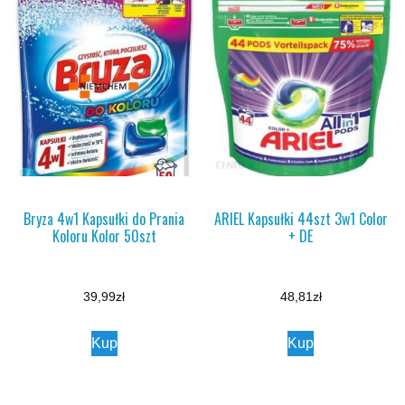
Bryza 4w1 Kapsułki do Prania
ARIEL Kapsułki 44szt 3w1 Color
Koloru Kolor 50szt
+ DE
39,99
zł
48,81
zł
Kup
Kup