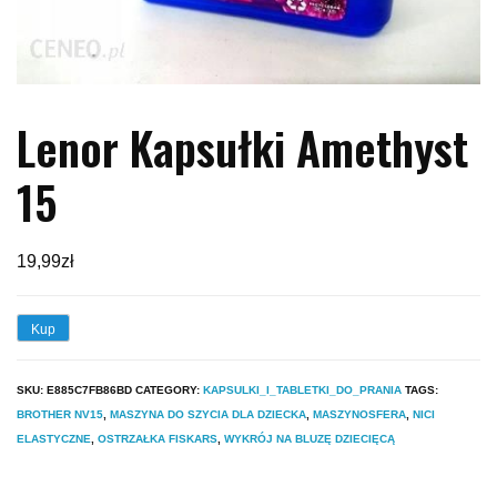
Lenor Kapsułki Amethyst
15
19,99
zł
Kup
SKU:
E885C7FB86BD
CATEGORY:
KAPSULKI_I_TABLETKI_DO_PRANIA
TAGS:
BROTHER NV15
,
MASZYNA DO SZYCIA DLA DZIECKA
,
MASZYNOSFERA
,
NICI
ELASTYCZNE
,
OSTRZAŁKA FISKARS
,
WYKRÓJ NA BLUZĘ DZIECIĘCĄ