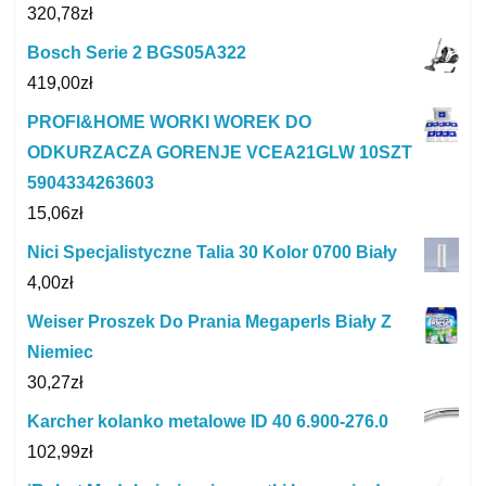
320,78
zł
Bosch Serie 2 BGS05A322
419,00
zł
PROFI&HOME WORKI WOREK DO
ODKURZACZA GORENJE VCEA21GLW 10SZT
5904334263603
15,06
zł
Nici Specjalistyczne Talia 30 Kolor 0700 Biały
4,00
zł
Weiser Proszek Do Prania Megaperls Biały Z
Niemiec
30,27
zł
Karcher kolanko metalowe ID 40 6.900-276.0
102,99
zł