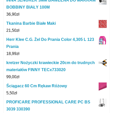
INNA SZNUREK 3MM BAWEŁNA DO MAKRAM
BOBBINY BIAŁY 100M
36,90
zł
Tkanina Barbie Białe Maki
21,50
zł
Herr Klee C.G. Żel Do Prania Color 4,305 L 123
Prania
18,99
zł
kretzer Nożyczki krawieckie 20cm do trudnych
materiałów FINNY TECx733020
99,00
zł
Ściągacz 60 Cm Rękaw Różowy
5,50
zł
PROFICARE PROFESSIONAL CARE PC BS
3039 330390