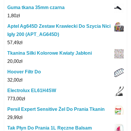
Guma tkana 35mm czarna
1,80
zł
Aptel Ag645D Zestaw Krawiecki Do Szycia Nici
Igły 200 (APT_AG645D)
57,49
zł
Tkanina Silki Kolorowe Kwiaty Jabłoni
20,00
zł
Hoover Filtr Do
32,00
zł
Electrolux EL61H4SW
773,00
zł
Persil Expert Sensitive Żel Do Prania Tkanin
29,99
zł
Tak Płyn Do Prania 1L Ręczne Balsam