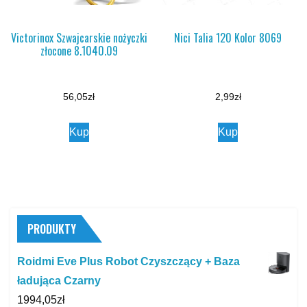
Victorinox Szwajcarskie nożyczki
Nici Talia 120 Kolor 8069
złocone 8.1040.09
56,05
zł
2,99
zł
Kup
Kup
PRODUKTY
Roidmi Eve Plus Robot Czyszczący + Baza
ładująca Czarny
1994,05
zł