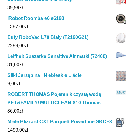
39,99
zł
iRobot Roomba e6 e6198
1387,00
zł
Eufy RoboVac L70 Biały (T2190G21)
2299,00
zł
Leifheit Suszarka Sensitive Air marki (72408)
31,00
zł
Silki Jarzębina I Niebieskie Liście
9,00
zł
ROBERT THOMAS Pojemnik czystą wodę
PET&FAMILY/ MULTICLEAN X10 Thomas
86,00
zł
Miele Blizzard CX1 Parquett PowerLine SKCF3
1499,00
zł