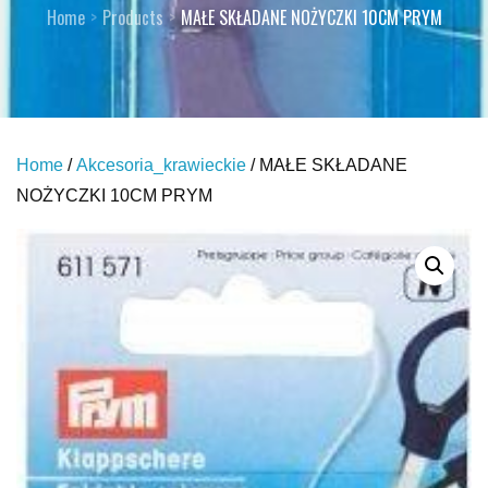
Home
Products
MAŁE SKŁADANE NOŻYCZKI 10CM PRYM
Home
/
Akcesoria_krawieckie
/ MAŁE SKŁADANE
NOŻYCZKI 10CM PRYM