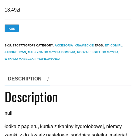
18,49
zł
Kup
SKU:
77C47705FDF3
CATEGORY:
AKCESORIA_KRAWIECKIE
TAGS:
ETI COM PL
,
JANOME 725S
,
MASZYNA DO SZYCIA DOMOWA
,
RODZAJE IGIEŁ DO SZYCIA
,
WYKRÓJ MASECZKI PROFILOWANEJ
DESCRIPTION
Description
null
łodka z papieru, kurtka z tkaniny hydrofobowej, niemcy
zamki, z do, kwiaty pastelowe, spódnica solejka, materiał