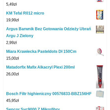
5,49
zł
KM Tefal R012 micro
19,99
zł
Argus Barwnik Bez Gotowania Odzieży Ubrań
Argu J Zielony
2,99
zł
Miara Krawiecka Pasteldots Dł 150Cm
15,00
zł
Matadorfix Mafix Alkacryl Plexi 200ml
26,00
zł
Bosch Filtr highieniczny 00576833-BBZ156HF
45,95
zł
Sencor Svc9000 Z Mikrofibry