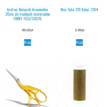
kretzer Nożyczki krawieckie
Nici Talia 120 Kolor 7204
20cm do trudnych materiałów
FINNY TECx733020
99,00
zł
2,99
zł
Kup
Kup