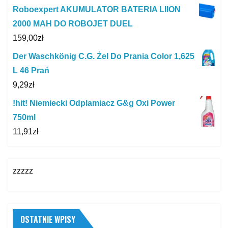
Roboexpert AKUMULATOR BATERIA LIION
2000 MAH DO ROBOJET DUEL
159,00
zł
Der Waschkönig C.G. Żel Do Prania Color 1,625
L 46 Prań
9,29
zł
!hit! Niemiecki Odplamiacz G&g Oxi Power
750ml
11,91
zł
zzzzz
OSTATNIE WPISY