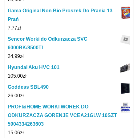
Gama Original Non Bio Proszek Do Prania 13
Prań
7,77
zł
Sencor Worki do Odkurzacza SVC
6000BK/8500TI
24,99
zł
Hyundai Aku HVC 101
105,00
zł
Goddess SBL490
26,00
zł
PROFI&HOME WORKI WOREK DO
ODKURZACZA GORENJE VCEA21GLW 10SZT
5904334263603
15,06
zł