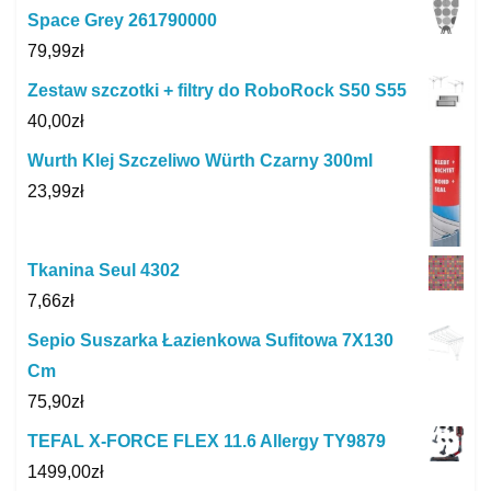
Space Grey 261790000
79,99
zł
Zestaw szczotki + filtry do RoboRock S50 S55
40,00
zł
Wurth Klej Szczeliwo Würth Czarny 300ml
23,99
zł
Tkanina Seul 4302
7,66
zł
Sepio Suszarka Łazienkowa Sufitowa 7X130
Cm
75,90
zł
TEFAL X-FORCE FLEX 11.6 Allergy TY9879
1499,00
zł