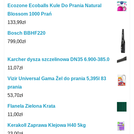
Ecozone Ecoballs Kule Do Prania Natural
Blossom 1000 Prań
133,99
zł
Bosch BBHF220
799,00
zł
Karcher dysza szczelinowa DN35 6.900-385.0
11,07
zł
Vizir Universal Gama Żel do prania 5,395l 83
prania
53,70
zł
Flanela Zielona Krata
11,00
zł
Kerakoll Zaprawa Klejowa H40 5kg
23,00
zł