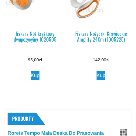
fiskars Nóż krążkowy
Fiskars Nożyczki Krawieckie
dwupozycyjny 1020505
Amplify 24Cm (1005225)
95,00
zł
142,00
zł
Kup
Kup
PRODUKTY
Rorets Tempo Mała Deska Do Prasowania