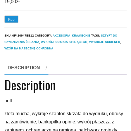
19,00
zł
Kup
SKU:
6F426947BE12
CATEGORY:
AKCESORIA_KRAWIECKIE
TAGS:
SZTYFT DO
CZYSZCZENIA ŻELAZKA
,
WYKRÓJ SKRZATA STOJĄCEGO
,
WYKROJE SUKIENEK
,
WZÓR NA MASECZKĘ OCHRONNĄ
DESCRIPTION
Description
null
zlota mucha, wykroje szablon skrzata do wydruku, obrusy
na zamówienie, bankopilka opinie, wykrój płaszcza z
kapturem, ochraniacze na ramiona, patchwork projekty,