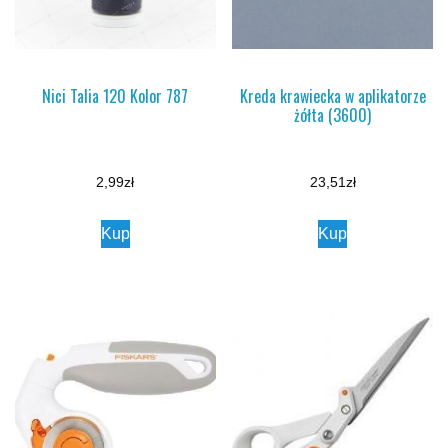
Nici Talia 120 Kolor 787
Kreda krawiecka w aplikatorze
żółta (3600)
2,99
zł
23,51
zł
Kup
Kup