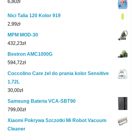
6,80
zł
Nici Talia 120 Kolor 919
2,99
zł
MPM MOD-30
432,23
zł
Bestron AMC1000G
594,72
zł
Coccolino Care żel do prania kolor Sensitive
1,72L
30,00
zł
Samsung Bateria VCA-SBT90
799,00
zł
Xiaomi Pokrywa Szczotki Mi Robot Vacuum
Cleaner