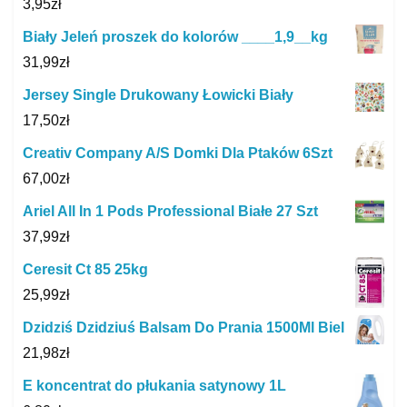
3,95
zł
Biały Jeleń proszek do kolorów ____1,9__kg
31,99
zł
Jersey Single Drukowany Łowicki Biały
17,50
zł
Creativ Company A/S Domki Dla Ptaków 6Szt
67,00
zł
Ariel All In 1 Pods Professional Białe 27 Szt
37,99
zł
Ceresit Ct 85 25kg
25,99
zł
Dzidziś Dzidziuś Balsam Do Prania 1500Ml Biel
21,98
zł
E koncentrat do płukania satynowy 1L