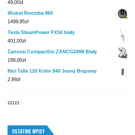
49,00
zł
iRobot Roomba 960
1499,95
zł
Tesla SteamPower FX50 biały
401,00
zł
Zanussi CompactGo ZANCG20IW Biały
199,00
zł
Nici Talia 120 Kolor 840 Jasny Brązowy
2,99
zł
zzzzz
OSTATNIE WPISY