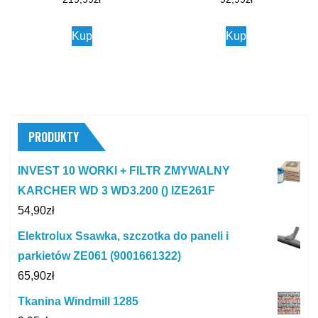
Kup
Kup
PRODUKTY
INVEST 10 WORKI + FILTR ZMYWALNY
KARCHER WD 3 WD3.200 () IZE261F
54,90
zł
Elektrolux Ssawka, szczotka do paneli i
parkietów ZE061 (9001661322)
65,90
zł
Tkanina Windmill 1285