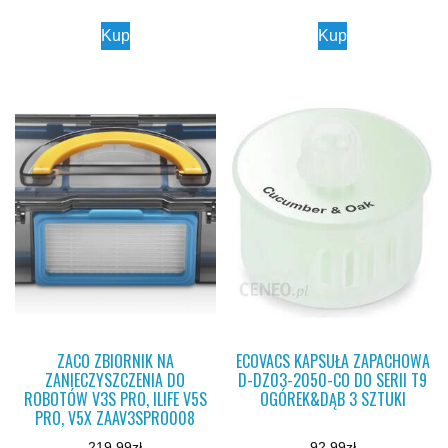
Kup
Kup
ZACO ZBIORNIK NA
ECOVACS KAPSUŁA ZAPACHOWA
ZANIECZYSZCZENIA DO
D-DZ03-2050-CO DO SERII T9
ROBOTÓW V3S PRO, ILIFE V5S
OGÓREK&DĄB 3 SZTUKI
PRO, V5X ZAAV3SPRO008
219,99
zł
92,99
zł