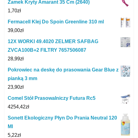
Zamek Kryty Amarant 35 Cm (2640)
1,70
zł
Fermacell Klej Do Spoin Greenline 310 ml
39,00
zł
12X WORKI 49.4020 ZELMER SAFBAG
ZVCA100B+2 FILTRY 7657506087
28,99
zł
Pokrowiec na deskę do prasowania Gear Blue z
pianką 3 mm
23,90
zł
Comel Stół Prasowalniczy Futura Rc5
4254,42
zł
Sonett Ekologiczny Płyn Do Prania Neutral 120
Ml
5,22
zł