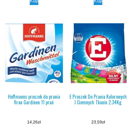
Kup
Kup
Hoffmanns proszek do prania
E Proszek Do Prania Kolorowych
firan Gardinen 11 prań
I Ciemnych Tkanin 2.34Kg
14,26
zł
23,59
zł