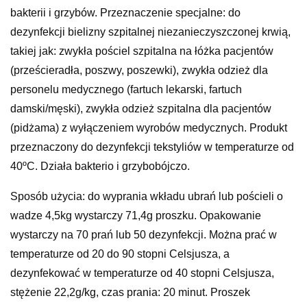
bakterii i grzybów. Przeznaczenie specjalne: do
dezynfekcji bielizny szpitalnej niezanieczyszczonej krwią,
takiej jak: zwykła pościel szpitalna na łóżka pacjentów
(prześcieradła, poszwy, poszewki), zwykła odzież dla
personelu medycznego (fartuch lekarski, fartuch
damski/męski), zwykła odzież szpitalna dla pacjentów
(pidżama) z wyłączeniem wyrobów medycznych. Produkt
przeznaczony do dezynfekcji tekstyliów w temperaturze od
40ºC. Działa bakterio i grzybobójczo.
Sposób użycia: do wyprania wkładu ubrań lub pościeli o
wadze 4,5kg wystarczy 71,4g proszku. Opakowanie
wystarczy na 70 prań lub 50 dezynfekcji. Można prać w
temperaturze od 20 do 90 stopni Celsjusza, a
dezynfekować w temperaturze od 40 stopni Celsjusza,
stężenie 22,2g/kg, czas prania: 20 minut. Proszek