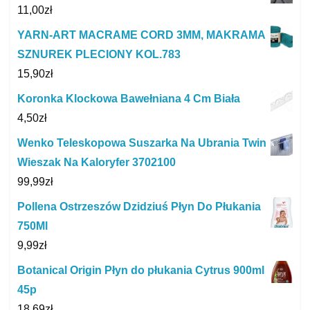
11,00
zł
YARN-ART MACRAME CORD 3MM, MAKRAMA
SZNUREK PLECIONY KOL.783
15,90
zł
Koronka Klockowa Bawełniana 4 Cm Biała
4,50
zł
Wenko Teleskopowa Suszarka Na Ubrania Twin
Wieszak Na Kaloryfer 3702100
99,99
zł
Pollena Ostrzeszów Dzidziuś Płyn Do Płukania
750Ml
9,99
zł
Botanical Origin Płyn do płukania Cytrus 900ml
45p
18,69
zł