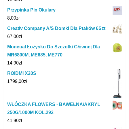
Przypinka Pin Okulary
8,00
zł
Creativ Company A/S Domki Dla Ptaków 6Szt
67,00
zł
Moneual Łożysko Do Szczotki Głównej Dla
MR6800M, ME685, ME770
14,90
zł
ROIDMI X20S
1799,00
zł
WŁÓCZKA FLOWERS - BAWEŁNA/AKRYL
250G/1000M KOL.292
41,90
zł