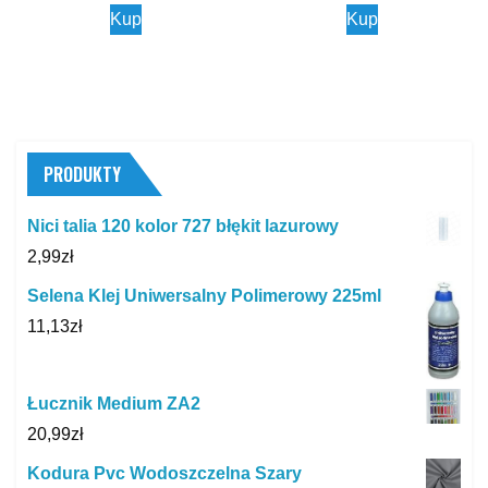
Kup
Kup
PRODUKTY
Nici talia 120 kolor 727 błękit lazurowy
2,99
zł
Selena Klej Uniwersalny Polimerowy 225ml
11,13
zł
Łucznik Medium ZA2
20,99
zł
Kodura Pvc Wodoszczelna Szary