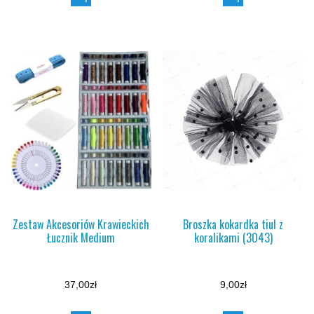
Zestaw Akcesoriów Krawieckich
Broszka kokardka tiul z
Łucznik Medium
koralikami (3043)
37,00
zł
9,00
zł