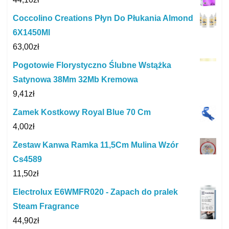
Coccolino Creations Płyn Do Płukania Almond
6X1450Ml
63,00
zł
Pogotowie Florystyczno Ślubne Wstążka
Satynowa 38Mm 32Mb Kremowa
9,41
zł
Zamek Kostkowy Royal Blue 70 Cm
4,00
zł
Zestaw Kanwa Ramka 11,5Cm Mulina Wzór
Cs4589
11,50
zł
Electrolux E6WMFR020 - Zapach do pralek
Steam Fragrance
44,90
zł