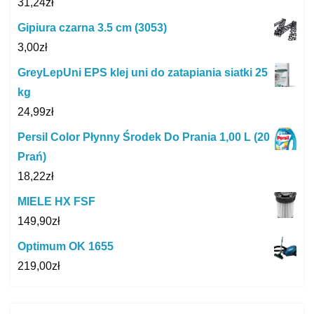
31,24
zł
Gipiura czarna 3.5 cm (3053)
3,00
zł
GreyLepUni EPS klej uni do zatapiania siatki 25
kg
24,99
zł
Persil Color Płynny Środek Do Prania 1,00 L (20
Prań)
18,22
zł
MIELE HX FSF
149,90
zł
Optimum OK 1655
219,00
zł