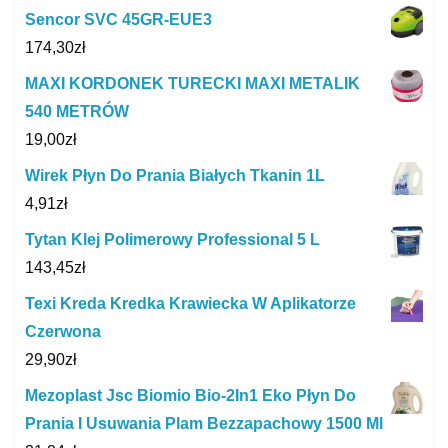
Sencor SVC 45GR-EUE3
174,30
zł
MAXI KORDONEK TURECKI MAXI METALIK
540 METRÓW
19,00
zł
Wirek Płyn Do Prania Białych Tkanin 1L
4,91
zł
Tytan Klej Polimerowy Professional 5 L
143,45
zł
Texi Kreda Kredka Krawiecka W Aplikatorze
Czerwona
29,90
zł
Mezoplast Jsc Biomio Bio-2In1 Eko Płyn Do
Prania I Usuwania Plam Bezzapachowy 1500 Ml