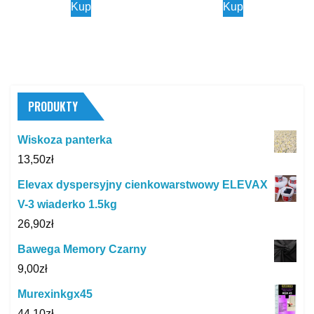
Kup
Kup
PRODUKTY
Wiskoza panterka
13,50
zł
Elevax dyspersyjny cienkowarstwowy ELEVAX
V-3 wiaderko 1.5kg
26,90
zł
Bawega Memory Czarny
9,00
zł
Murexinkgx45
44,10
zł