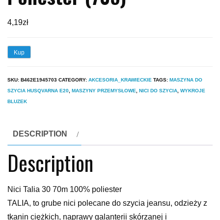
4,19
zł
Kup
SKU:
B462E1945703
CATEGORY:
AKCESORIA_KRAWIECKIE
TAGS:
MASZYNA DO
SZYCIA HUSQVARNA E20
,
MASZYNY PRZEMYSŁOWE
,
NICI DO SZYCIA
,
WYKROJE
BLUZEK
DESCRIPTION
Description
Nici Talia 30 70m 100% poliester
TALIA, to grube nici polecane do szycia jeansu, odzieży z
tkanin ciężkich, naprawy galanterii skórzanej i