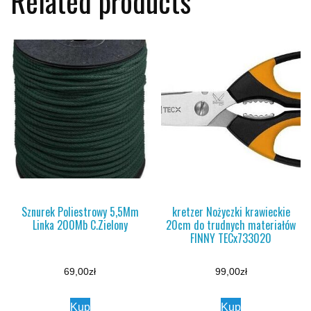
Related products
Sznurek Poliestrowy 5,5Mm
kretzer Nożyczki krawieckie
Linka 200Mb C.Zielony
20cm do trudnych materiałów
FINNY TECx733020
69,00
zł
99,00
zł
Kup
Kup