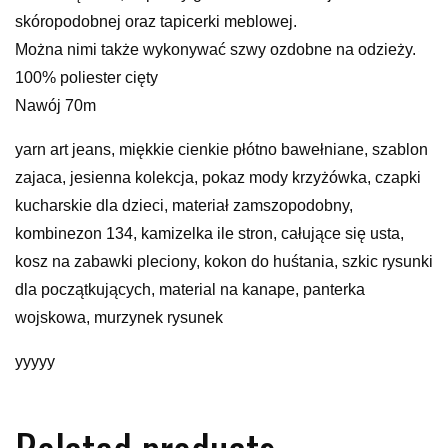
skóropodobnej oraz tapicerki meblowej.
Można nimi także wykonywać szwy ozdobne na odzieży.
100% poliester cięty
Nawój 70m
yarn art jeans, miękkie cienkie płótno bawełniane, szablon
zajaca, jesienna kolekcja, pokaz mody krzyżówka, czapki
kucharskie dla dzieci, materiał zamszopodobny,
kombinezon 134, kamizelka ile stron, całujące się usta,
kosz na zabawki pleciony, kokon do huśtania, szkic rysunki
dla początkujących, material na kanape, panterka
wojskowa, murzynek rysunek
yyyyy