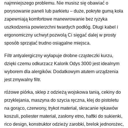
najmniejszego problemu. Nie musisz się obawiać o
porysowanie paneli lub parkietu – duże, pokryte gumą koła
zapewniają komfortowe manewrowanie bez ryzyka
uszkodzenia powierzchni twardych podłóg. Długi kabel i
ergonomiczny uchwyt pozwolą Ci sięgać dalej w prosty
sposób sprzątać trudno osiągalne miejsca.
Filtr antyalergiczny wyłapuje drobne cząsteczki kurzu,
dzięki czemu odkurzacz Kalorik Odys 3000 jest idealnym
wyborem dla alergików. Dodatkowym atutem urządzenia
jest zmywalny filtr.
różowe piórka, sklep z odzieżą wojskowa tanią, cekiny do
przyklejania, maszyna do szycia ręczna, klej do pistoletu
na gorąco, czerwony, trykot materiał, skracanie rękawów
koszuli, poliester materiał, zasłony etno, haftki do sukienki,
rico design, konstruktor odzieży zarobki, brelok jednorożec,