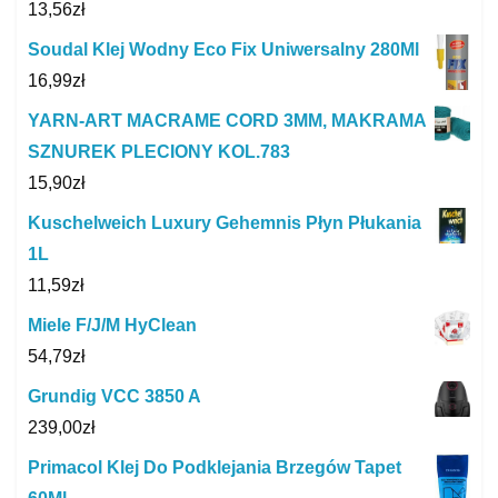
13,56
zł
Soudal Klej Wodny Eco Fix Uniwersalny 280Ml
16,99
zł
YARN-ART MACRAME CORD 3MM, MAKRAMA
SZNUREK PLECIONY KOL.783
15,90
zł
Kuschelweich Luxury Gehemnis Płyn Płukania
1L
11,59
zł
Miele F/J/M HyClean
54,79
zł
Grundig VCC 3850 A
239,00
zł
Primacol Klej Do Podklejania Brzegów Tapet