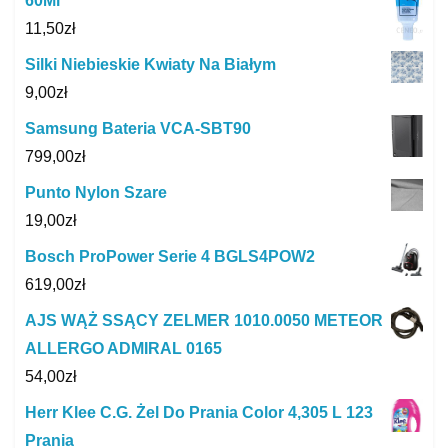
60Ml
11,50
zł
Silki Niebieskie Kwiaty Na Białym
9,00
zł
Samsung Bateria VCA-SBT90
799,00
zł
Punto Nylon Szare
19,00
zł
Bosch ProPower Serie 4 BGLS4POW2
619,00
zł
AJS WĄŻ SSĄCY ZELMER 1010.0050 METEOR
ALLERGO ADMIRAL 0165
54,00
zł
Herr Klee C.G. Żel Do Prania Color 4,305 L 123
Prania