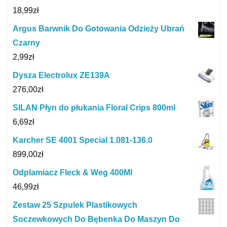
18,99
zł
Argus Barwnik Do Gotowania Odzieży Ubrań
Czarny
2,99
zł
Dysza Electrolux ZE139A
276,00
zł
SILAN Płyn do płukania Floral Crips 800ml
6,69
zł
Karcher SE 4001 Special 1.081-136.0
899,00
zł
Odplamiacz Fleck & Weg 400Ml
46,99
zł
Zestaw 25 Szpulek Plastikowych
Soczewkowych Do Bębenka Do Maszyn Do