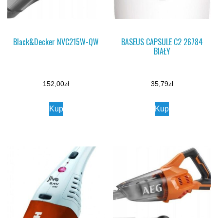
Black&Decker NVC215W-QW
BASEUS CAPSULE C2 26784
BIAŁY
152,00
zł
35,79
zł
Kup
Kup