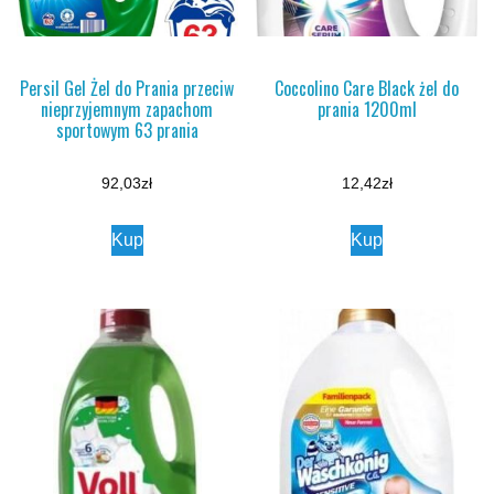
Persil Gel Żel do Prania przeciw
Coccolino Care Black żel do
nieprzyjemnym zapachom
prania 1200ml
sportowym 63 prania
92,03
zł
12,42
zł
Kup
Kup