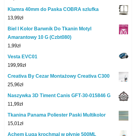
Klamra 40mm do Paska COBRA szlufka
13,99
zł
Biel I Kolor Barwnik Do Tkanin Motyl
Amarantowy 10 G (Czbt080)
1,99
zł
Vesta EVC01
199,99
zł
Creativa By Cezar Montażowy Creativa C300
25,96
zł
Naszywka 3D Timent Canis GFT-30-015846 G
11,99
zł
Tkanina Panama Poliester Paski Multikolor
15,01
zł
Achem Ługa krochmal w płynie 500ML