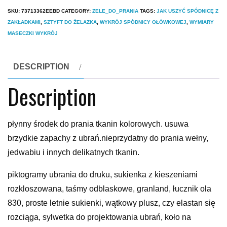
SKU:
73713362EEBD
CATEGORY:
ZELE_DO_PRANIA
TAGS:
JAK USZYĆ SPÓDNICĘ Z
ZAKŁADKAMI
,
SZTYFT DO ŻELAZKA
,
WYKRÓJ SPÓDNICY OŁÓWKOWEJ
,
WYMIARY
MASECZKI WYKRÓJ
DESCRIPTION
Description
płynny środek do prania tkanin kolorowych. usuwa
brzydkie zapachy z ubrań.nieprzydatny do prania wełny,
jedwabiu i innych delikatnych tkanin.
piktogramy ubrania do druku, sukienka z kieszeniami
rozkloszowana, taśmy odblaskowe, granland, łucznik ola
830, proste letnie sukienki, wątkowy plusz, czy elastan się
rozciąga, sylwetka do projektowania ubrań, koło na