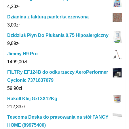
4,23
zł
Dzianina z fakturą panterka czerwona
3,00
zł
Dzidziuś Płyn Do Płukania 0,75 Hipoalergiczny
9,89
zł
Jimmy H9 Pro
1499,00
zł
FILTRy EF124B do odkurzaczy AeroPerformer
Cyclonic 7371837679
59,90
zł
Rakoll Klej Gxl 3X12Kg
212,33
zł
Tescoma Deska do prasowania na stół FANCY
HOME (89975400)