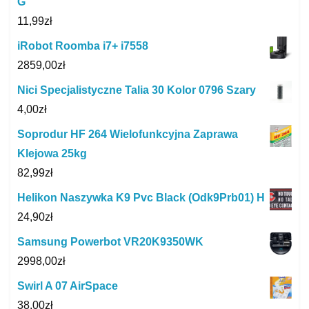
G
11,99
zł
iRobot Roomba i7+ i7558
2859,00
zł
Nici Specjalistyczne Talia 30 Kolor 0796 Szary
4,00
zł
Soprodur HF 264 Wielofunkcyjna Zaprawa
Klejowa 25kg
82,99
zł
Helikon Naszywka K9 Pvc Black (Odk9Prb01) H
24,90
zł
Samsung Powerbot VR20K9350WK
2998,00
zł
Swirl A 07 AirSpace
38,00
zł