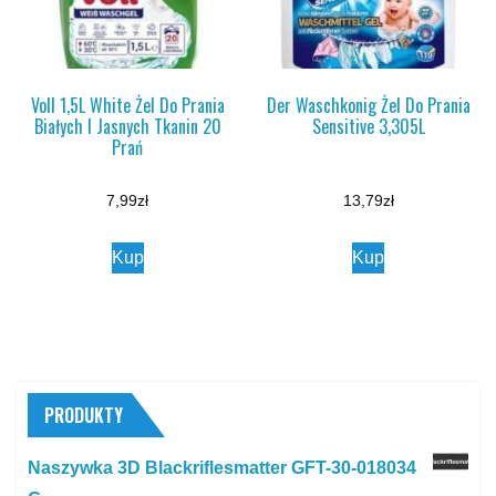
Voll 1,5L White Żel Do Prania
Der Waschkonig Żel Do Prania
Białych I Jasnych Tkanin 20
Sensitive 3,305L
Prań
7,99
zł
13,79
zł
Kup
Kup
PRODUKTY
Naszywka 3D Blackriflesmatter GFT-30-018034