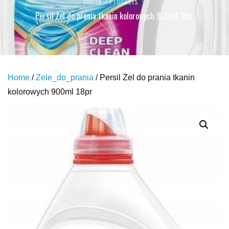
Home
Products
Persil Żel do prania tkanin kolorowych 900ml 18pr
Home
/
Zele_do_prania
/ Persil Żel do prania tkanin
kolorowych 900ml 18pr