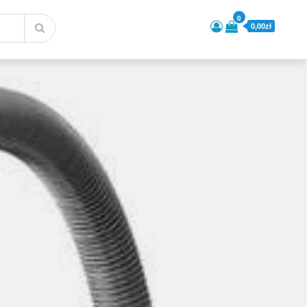
0
0,00zł