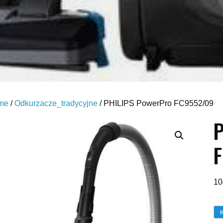
me
/
Odkurzacze_tradycyjne
/ PHILIPS PowerPro FC9552/09
P
10