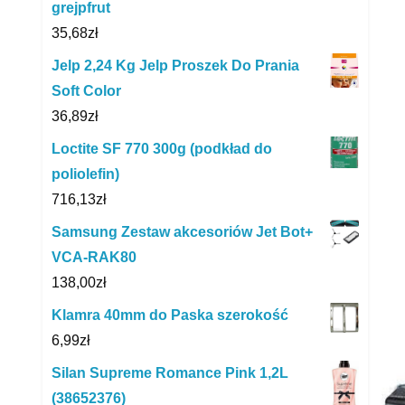
grejpfrut
35,68
zł
Jelp 2,24 Kg Jelp Proszek Do Prania
Soft Color
36,89
zł
Loctite SF 770 300g (podkład do
poliolefin)
716,13
zł
Samsung Zestaw akcesoriów Jet Bot+
VCA-RAK80
138,00
zł
Klamra 40mm do Paska szerokość
6,99
zł
Silan Supreme Romance Pink 1,2L
(38652376)