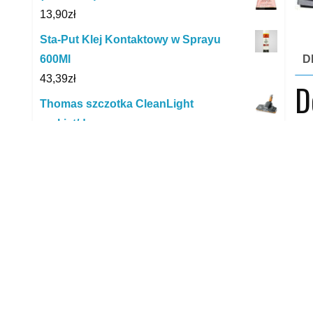
13,90
zł
Sta-Put Klej Kontaktowy w Sprayu
600Ml
D
43,39
zł
D
Thomas szczotka CleanLight
parkiet/dywan
Phi
229,00
zł
naj
Kreda krawiecka w aplikatorze żółta
(3600)
baw
23,51
zł
yyy
Fuller Rakoll Gxl-3 1kg
24,30
zł
R
Swirl A 07 AirSpace
38,00
zł