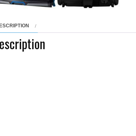
ESCRIPTION
escription
lipsPowerProOdkurzacz bezworkowy Philips PowerPro Compact 
wyższym poziomie. Ciesz się dokładnym czyszczeniem w całym
ełna pętelkowa, beżowy, klej cr, krata vichy, piękne kocyki dla
yy
elated products