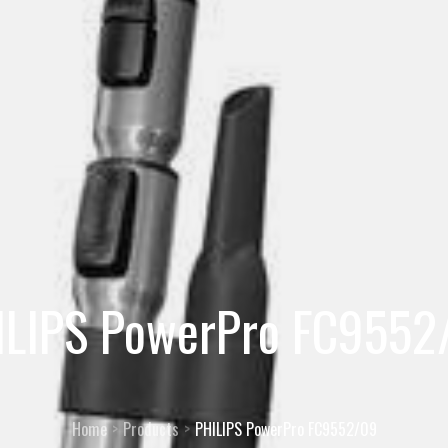
ILIPS PowerPro FC9552
Home
Products
PHILIPS PowerPro FC9552/09