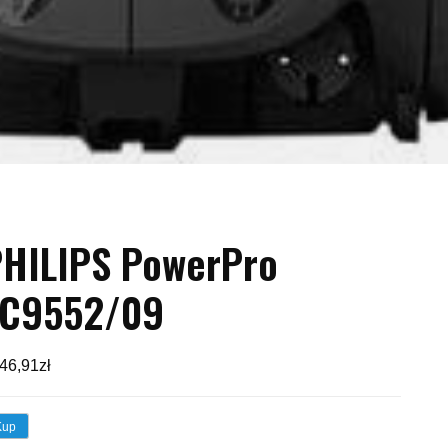
HILIPS PowerPro
FC9552/09
46,91
zł
Kup