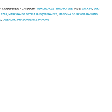
U:
C4AD6F381A37
CATEGORY:
ODKURZACZE_TRADYCYJNE
TAGS:
JACK F4
,
JUKI
 8700
,
MASZYNA DO SZYCIA HUSQVARNA E20
,
MASZYNA DO SZYCIA RANKING
0
,
OWERLOK
,
PRASOWALNICE PAROWE