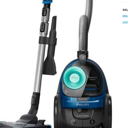
SK
DDL
202