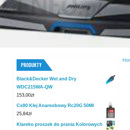
Ho
PRODUKTY
Black&Decker Wet and Dry
WDC215WA-QW
153,00
zł
Cx80 Klej Anareobowy Rc20G 50Ml
25,84
zł
Klareko proszek do prania Kolorowych