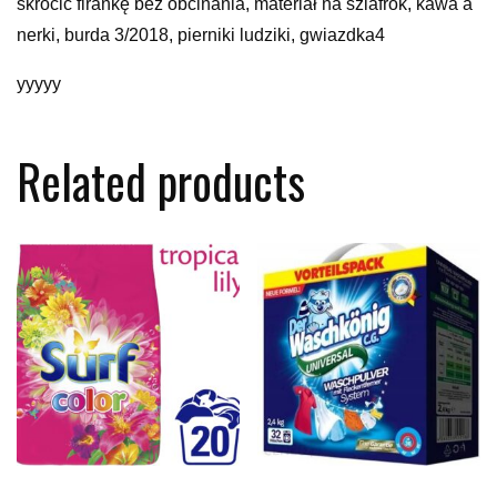
skrócić firankę bez obcinania, materiał na szlafrok, kawa a
nerki, burda 3/2018, pierniki ludziki, gwiazdka4
yyyyy
Related products