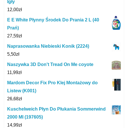
Igły
12,00
zł
E E White Płynny Środek Do Prania 2 L (40
Prań)
27,59
zł
Naprasowanka Niebieski Konik (2224)
5,50
zł
Naszywka 3D Don't Tread On Me coyote
11,99
zł
Mardom Decor Fix Pro Klej Montażowy do
Listew (K001)
26,68
zł
Kuschelweich Płyn Do Płukania Sommerwind
2000 Ml (197605)
14,99
zł