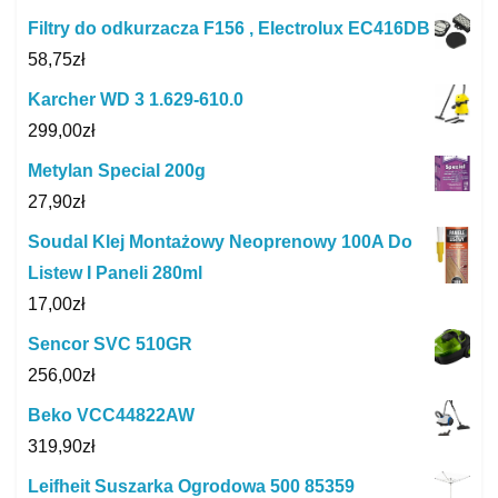
Filtry do odkurzacza F156 , Electrolux EC416DB
58,75
zł
Karcher WD 3 1.629-610.0
299,00
zł
Metylan Special 200g
27,90
zł
Soudal Klej Montażowy Neoprenowy 100A Do
Listew I Paneli 280ml
17,00
zł
Sencor SVC 510GR
256,00
zł
Beko VCC44822AW
319,90
zł
Leifheit Suszarka Ogrodowa 500 85359