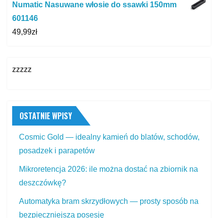
Numatic Nasuwane włosie do ssawki 150mm
601146
49,99
zł
zzzzz
OSTATNIE WPISY
Cosmic Gold — idealny kamień do blatów, schodów,
posadzek i parapetów
Mikroretencja 2026: ile można dostać na zbiornik na
deszczówkę?
Automatyka bram skrzydłowych — prosty sposób na
bezpieczniejszą posesję