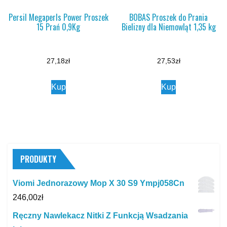
Persil Megaperls Power Proszek
BOBAS Proszek do Prania
15 Prań 0,9Kg
Bielizny dla Niemowląt 1,35 kg
27,18
zł
27,53
zł
Kup
Kup
PRODUKTY
Viomi Jednorazowy Mop X 30 S9 Ympj058Cn
246,00
zł
Ręczny Nawlekacz Nitki Z Funkcją Wsadzania