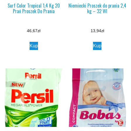
Surf Color Tropical 1,4 Kg 20
Niemiecki Proszek do prania 2,4
Prań Proszek Do Prania
kg – 32 Wl
46,67
zł
13,94
zł
Kup
Kup