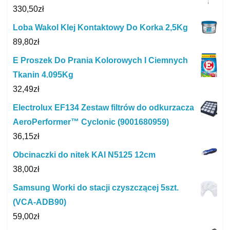
330,50
zł
Loba Wakol Klej Kontaktowy Do Korka 2,5Kg
89,80
zł
E Proszek Do Prania Kolorowych I Ciemnych
Tkanin 4.095Kg
32,49
zł
Electrolux EF134 Zestaw filtrów do odkurzacza
AeroPerformer™ Cyclonic (9001680959)
36,15
zł
Obcinaczki do nitek KAI N5125 12cm
38,00
zł
Samsung Worki do stacji czyszczącej 5szt.
(VCA-ADB90)
59,00
zł