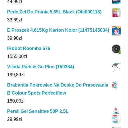
44,99
zł
Perle Żel Do Prania 5,65L Black (Ofe000118)
33,69
zł
E Proszek 4,615Kg Karton Kolor (11475145034)
39,90
zł
iRobot Roomba 676
1555,00
zł
Vileda Park & Go Plus (159384)
199,89
zł
Brabantia Pokrowiec Na Deskę Do Prasowania
B Colour Spots Perfectflow
180,00
zł
Persil Gel Sensitive 50P 2,5L
29,99
zł