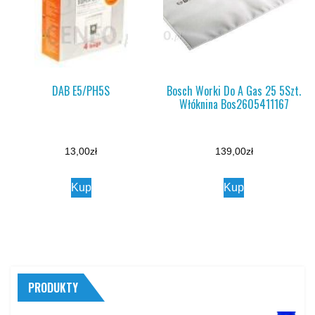
DAB E5/PH5S
Bosch Worki Do A Gas 25 5Szt.
Włóknina Bos2605411167
13,00
zł
139,00
zł
Kup
Kup
PRODUKTY