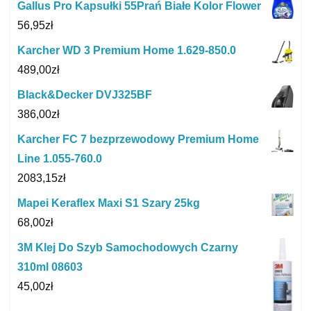
Gallus Pro Kapsułki 55Prań Białe Kolor Flower
56,95
zł
Karcher WD 3 Premium Home 1.629-850.0
489,00
zł
Black&Decker DVJ325BF
386,00
zł
Karcher FC 7 bezprzewodowy Premium Home
Line 1.055-760.0
2083,15
zł
Mapei Keraflex Maxi S1 Szary 25kg
68,00
zł
3M Klej Do Szyb Samochodowych Czarny
310ml 08603
45,00
zł