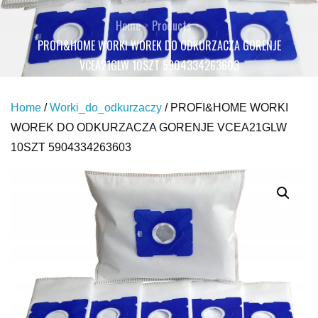
Home
Products
PROFI&HOME WORKI WOREK DO ODKURZACZA GORENJE
VCEA21GLW 10SZT 5904334263603
Home
/
Worki_do_odkurzaczy
/ PROFI&HOME WORKI
WOREK DO ODKURZACZA GORENJE VCEA21GLW
10SZT 5904334263603