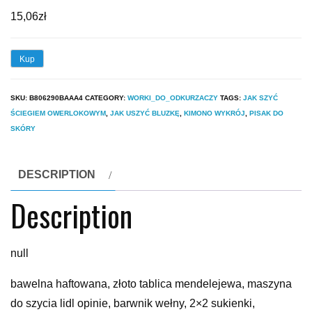
15,06
zł
Kup
SKU:
B806290BAAA4
CATEGORY:
WORKI_DO_ODKURZACZY
TAGS:
JAK SZYĆ
ŚCIEGIEM OWERLOKOWYM
,
JAK USZYĆ BLUZKĘ
,
KIMONO WYKRÓJ
,
PISAK DO
SKÓRY
DESCRIPTION
Description
null
bawelna haftowana, złoto tablica mendelejewa, maszyna
do szycia lidl opinie, barwnik wełny, 2×2 sukienki,