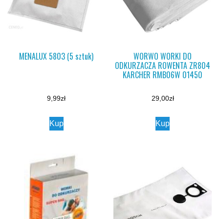
MENALUX 5803 (5 sztuk)
WORWO WORKI DO
ODKURZACZA ROWENTA ZR804
KARCHER RMB06W 01450
9,99
zł
29,00
zł
Kup
Kup