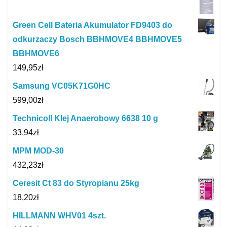
Green Cell Bateria Akumulator FD9403 do
odkurzaczy Bosch BBHMOVE4 BBHMOVE5
BBHMOVE6
149,95
zł
Samsung VC05K71G0HC
599,00
zł
Technicoll Klej Anaerobowy 6638 10 g
33,94
zł
MPM MOD-30
432,23
zł
Ceresit Ct 83 do Styropianu 25kg
18,20
zł
HILLMANN WHV01 4szt.