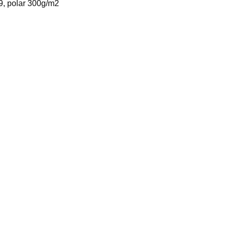
89, polar 300g/m2
mfort Pasta Do Prania 500
Henkel Persil Professional