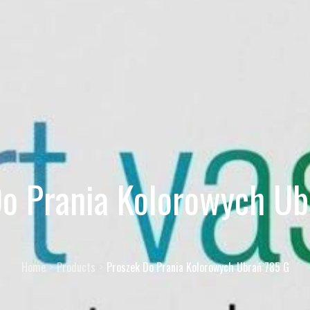
Do Prania Kolorowych Ub
Home
Products
Proszek Do Prania Kolorowych Ubrań 785 G