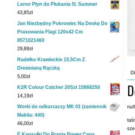
Lenor Płyn do Płukania 5l. Summer
43,85
zł
Jan Niezbędny Pokrowiec Na Deskę Do
Prasowania Flagi 120x42 Cm
8571021460
29,89
zł
Radełko Krawieckie 15,5Cm Z
Drewnianą Rączką
D
5,00
zł
D
K2R Colour Catcher 20Szt 15868250
14,19
zł
Worki do odkurzaczy MK 01 (zamiennik
null
Makita: 440)
taś
46,00
zł
sze
E Kapsułki Do Prania Power Caps