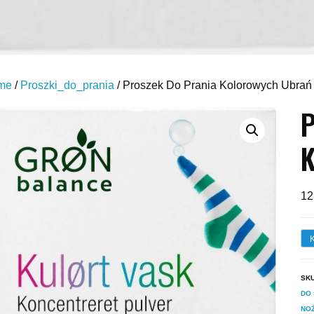
me
/
Proszki_do_prania
/ Proszek Do Prania Kolorowych Ubrań
P
K
12
SK
DO 
NOŻ