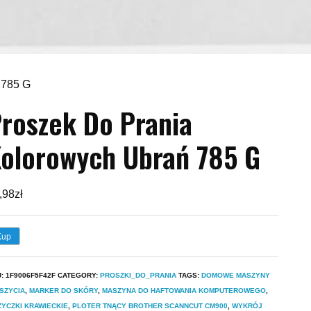
 785 G
roszek Do Prania
olorowych Ubrań 785 G
,98
zł
Kup
U:
1F9006F5F42F
CATEGORY:
PROSZKI_DO_PRANIA
TAGS:
DOMOWE MASZYNY
SZYCIA
,
MARKER DO SKÓRY
,
MASZYNA DO HAFTOWANIA KOMPUTEROWEGO
,
YCZKI KRAWIECKIE
,
PLOTER TNĄCY BROTHER SCANNCUT CM900
,
WYKRÓJ