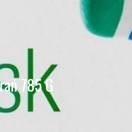
rań 785 G