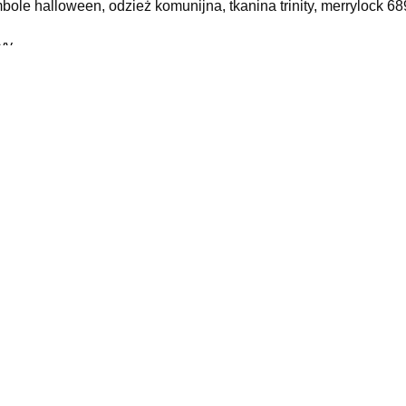
bole halloween, odzież komunijna, tkanina trinity, merrylock 6
yy
elated products
yza Vanish 300G Regular
Henkel Persil Pulver 70 Prań
Ko