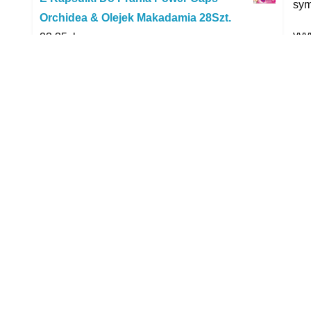
sym
Orchidea & Olejek Makadamia 28Szt.
yyy
23,35
zł
Mapei Keraflex Extra S1 Szary 25Kg
R
55,50
zł
Wurth 0890100120037 Klej Strukturalny
Szary Profes
31,00
zł
Karcher filtr piankowy 3 szt. 4.414-015.0
123,86
zł
Gfc Tactical Naszywka 3D God Will
Judge Our Enemies Czarna
11,99
zł
TEFAL X-Force Flex 8.60 TY9679
1367,00
zł
Br