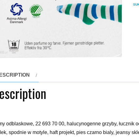
SU
ESCRIPTION
escription
my odblaskowe, 22 693 70 00, halucynogenne grzyby, łucznik 
lek, spodnie w motyle, haft projekt, pies czarno bialy, jeansy s