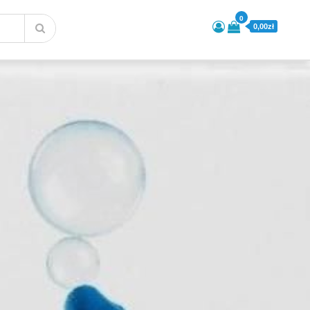
0
0,00zł