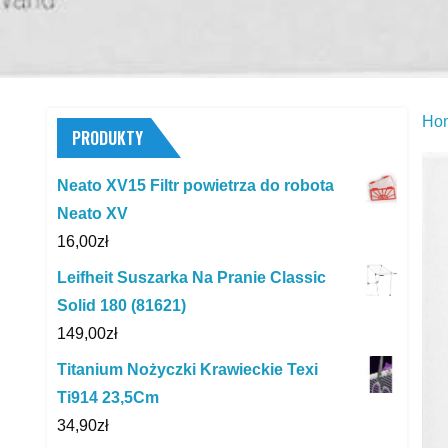
Ho
PRODUKTY
Neato XV15 Filtr powietrza do robota
Neato XV
16,00
zł
Leifheit Suszarka Na Pranie Classic
Solid 180 (81621)
149,00
zł
Titanium Nożyczki Krawieckie Texi
Ti914 23,5Cm
34,90
zł