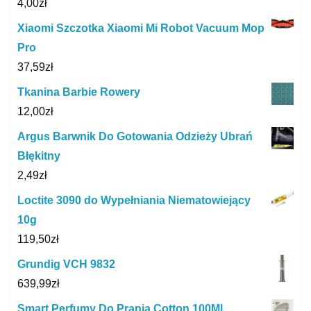
4,00
zł
Xiaomi Szczotka Xiaomi Mi Robot Vacuum Mop
Pro
37,59
zł
Tkanina Barbie Rowery
12,00
zł
Argus Barwnik Do Gotowania Odzieży Ubrań
Błękitny
2,49
zł
Loctite 3090 do Wypełniania Niematowiejący
10g
119,50
zł
Grundig VCH 9832
639,99
zł
Smart Perfumy Do Prania Cotton 100Ml