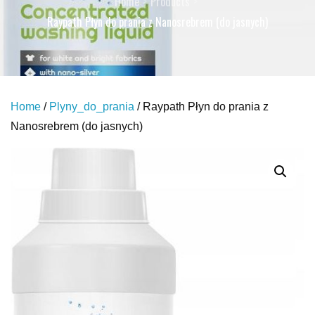
Home
Products
Raypath Płyn do prania z Nanosrebrem (do jasnych)
Home
/
Plyny_do_prania
/ Raypath Płyn do prania z
Nanosrebrem (do jasnych)