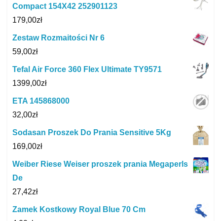
Compact 154X42 252901123
179,00
zł
Zestaw Rozmaitości Nr 6
59,00
zł
Tefal Air Force 360 Flex Ultimate TY9571
1399,00
zł
ETA 145868000
32,00
zł
Sodasan Proszek Do Prania Sensitive 5Kg
169,00
zł
Weiber Riese Weiser proszek prania Megaperls
De
27,42
zł
Zamek Kostkowy Royal Blue 70 Cm