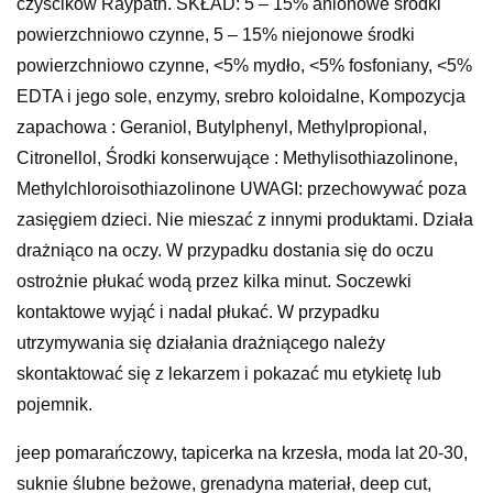
czyścików Raypath. SKŁAD: 5 – 15% anionowe środki
powierzchniowo czynne, 5 – 15% niejonowe środki
powierzchniowo czynne, <5% mydło, <5% fosfoniany, <5%
EDTA i jego sole, enzymy, srebro koloidalne, Kompozycja
zapachowa : Geraniol, Butylphenyl, Methylpropional,
Citronellol, Środki konserwujące : Methylisothiazolinone,
Methylchloroisothiazolinone UWAGI: przechowywać poza
zasięgiem dzieci. Nie mieszać z innymi produktami. Działa
drażniąco na oczy. W przypadku dostania się do oczu
ostrożnie płukać wodą przez kilka minut. Soczewki
kontaktowe wyjąć i nadal płukać. W przypadku
utrzymywania się działania drażniącego należy
skontaktować się z lekarzem i pokazać mu etykietę lub
pojemnik.
jeep pomarańczowy, tapicerka na krzesła, moda lat 20-30,
suknie ślubne beżowe, grenadyna materiał, deep cut,