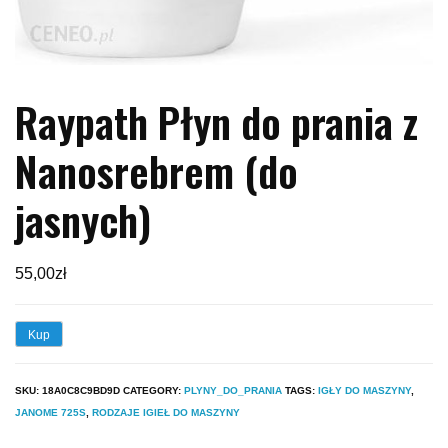
Raypath Płyn do prania z
Nanosrebrem (do
jasnych)
55,00
zł
Kup
SKU:
18A0C8C9BD9D
CATEGORY:
PLYNY_DO_PRANIA
TAGS:
IGŁY DO MASZYNY
,
JANOME 725S
,
RODZAJE IGIEŁ DO MASZYNY