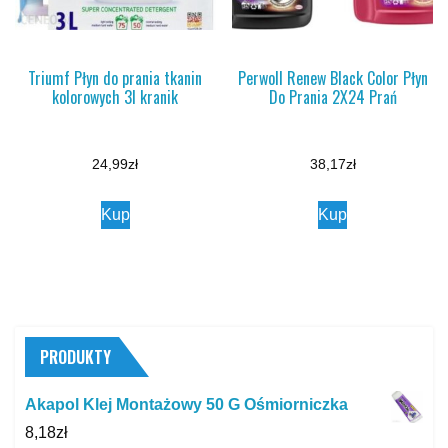
Triumf Płyn do prania tkanin
Perwoll Renew Black Color Płyn
kolorowych 3l kranik
Do Prania 2X24 Prań
24,99
zł
38,17
zł
Kup
Kup
PRODUKTY
Akapol Klej Montażowy 50 G Ośmiorniczka
8,18
zł