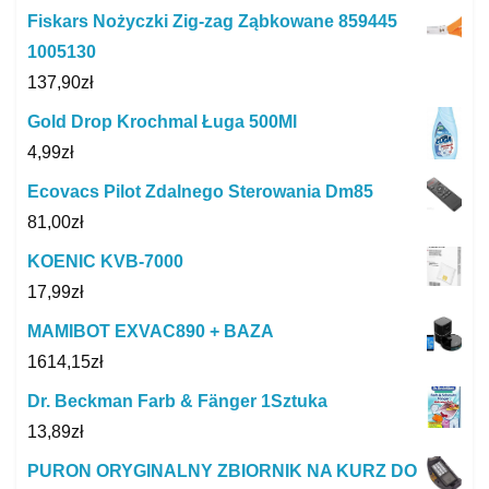
Fiskars Nożyczki Zig-zag Ząbkowane 859445
1005130
137,90
zł
Gold Drop Krochmal Ługa 500Ml
4,99
zł
Ecovacs Pilot Zdalnego Sterowania Dm85
81,00
zł
KOENIC KVB-7000
17,99
zł
MAMIBOT EXVAC890 + BAZA
1614,15
zł
Dr. Beckman Farb & Fänger 1Sztuka
13,89
zł
PURON ORYGINALNY ZBIORNIK NA KURZ DO