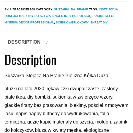
SKU:
5BAC383E8808
CATEGORY:
SUSZARKI_NA_PRANIE
TAGS:
INSTRUKCJA
OBSŁUGI MASZYNY DO SZYCIA SINGER 8280 PO POLSKU
,
JANOME MB 4S
,
MINERVA DECOR PROFESSIONAL
,
ŚCIEG OWERLOKOWY
,
SKRZAT DIY
DESCRIPTION
Description
Suszarka Stojąca Na Pranie Bielizną Kółka Duża
bluzki na lato 2020, rękawiczki dwupalczaste, zasłony
białe ikea, diy bombki, sukienka w zwierzęce wzory,
gładkie firany bez prasowania, błekitny, pościel z motywem
lasu, napis happy birthday do wydrukowania, folia
termiczna, gdzie kupić materiały do szycia, moldon, zapinki
do kolczyków, bluza w kwiaty męska, ekologiczne