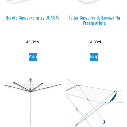
Rorets Suszarka Entry 004378
Tadar Suszarka Balkonowa Na
Pranie Arleta
49,99
zł
14,99
zł
Kup
Kup