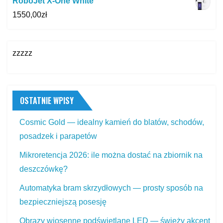
RoboJet X-One White
1550,00
zł
zzzzz
OSTATNIE WPISY
Cosmic Gold — idealny kamień do blatów, schodów,
posadzek i parapetów
Mikroretencja 2026: ile można dostać na zbiornik na
deszczówkę?
Automatyka bram skrzydłowych — prosty sposób na
bezpieczniejszą posesję
Obrazy wiosenne podświetlane LED — świeży akcent