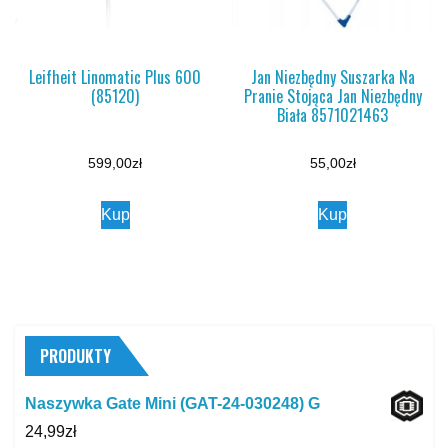
Leifheit Linomatic Plus 600
Jan Niezbędny Suszarka Na
(85120)
Pranie Stojąca Jan Niezbędny
Biała 8571021463
599,00
zł
55,00
zł
Kup
Kup
PRODUKTY
Naszywka Gate Mini (GAT-24-030248) G
24,99
zł