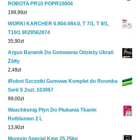
ROBOTA PR10 POPR10004
199,99
zł
WORKI KARCHER 6.904-084.0, T 7/1, T 9/1,
T10/1 9029562874
35,90
zł
Argus Barwnik Do Gotowania Odzieży Ubrań
Żółty
2,49
zł
iRobot Szczotki Gumowe Komplet do Roomba
Serii S 2szt. 103067
99,00
zł
Waschkonig Płyn Do Płukania Tkanin
Rotblumen 2 L
13,90
zł
Murexin Specjal Kmg 25 25kg