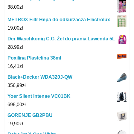
38,00
zł
METROX Filtr Hepa do odkurzacza Electrolux
19,00
zł
Der Waschkonig C.G. Żel do prania Lawenda 5L
28,99
zł
Poxilina Plastelina 38ml
16,41
zł
Black+Decker WDA320J-QW
356,99
zł
Yoer Silent Intense VC01BK
698,00
zł
GORENJE GB2PBU
19,90
zł