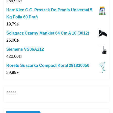
259,99
zł
Herr Klee C.G. Proszek Do Prania Universal 5
Kg Folia 60 Prań
19,79
zł
Ściągacz Czarny Mankiet 64 Cm A 10 (3012)
25,00
zł
Siemens VS06A212
420,60
zł
Rorets Suszarka Compact Koral 291830050
39,99
zł
zzzzz