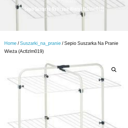
Home
Products
Sepio Suszarka Na Pranie Wieża (Actlzlm019)
Home
/
Suszarki_na_pranie
/ Sepio Suszarka Na Pranie
Wieża (Actlzlm019)