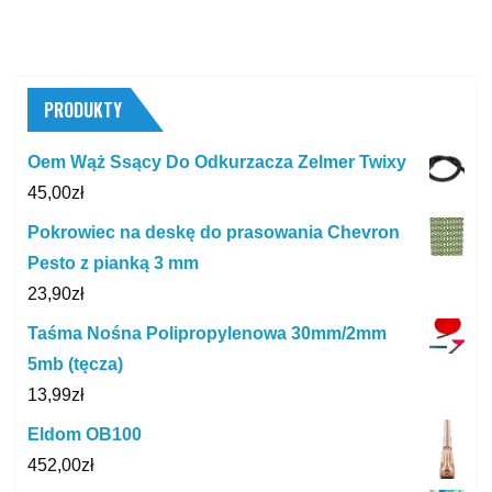
PRODUKTY
Oem Wąż Ssący Do Odkurzacza Zelmer Twixy
45,00
zł
Pokrowiec na deskę do prasowania Chevron
Pesto z pianką 3 mm
23,90
zł
Taśma Nośna Polipropylenowa 30mm/2mm
5mb (tęcza)
13,99
zł
Eldom OB100
452,00
zł