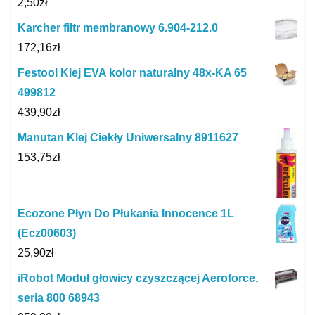
2,50
zł
Karcher filtr membranowy 6.904-212.0
172,16
zł
Festool Klej EVA kolor naturalny 48x-KA 65
499812
439,90
zł
Manutan Klej Ciekły Uniwersalny 8911627
153,75
zł
Ecozone Płyn Do Płukania Innocence 1L
(Ecz00603)
25,90
zł
iRobot Moduł głowicy czyszczącej Aeroforce,
seria 800 68943