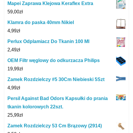
Mapei Zaprawa Klejowa Keraflex Extra
59,00
zł
Klamra do paska 40mm Nikiel
4,99
zł
Perlux Odplamiacz Do Tkanin 100 Ml
2,49
zł
OEM Filtr węglowy do odkurzacza Philips
19,99
zł
Zamek Rozdzielczy #5 30Cm Niebieski 5Szt
4,99
zł
Persil Against Bad Odors Kapsułki do prania
tkanin kolorowych 22szt.
25,99
zł
Zamek Rozdzielczy 53 Cm Brązowy (2914)