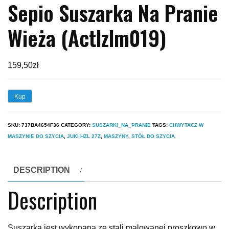
Sepio Suszarka Na Pranie
Wieża (Actlzlm019)
159,50
zł
Kup
SKU:
737BA4654F36
CATEGORY:
SUSZARKI_NA_PRANIE
TAGS:
CHWYTACZ W
MASZYNIE DO SZYCIA
,
JUKI HZL 27Z
,
MASZYNY
,
STÓŁ DO SZYCIA
DESCRIPTION
Description
Suszarka jest wykonana ze stali malowanej proszkowo w