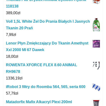
118138
389,00
zł
Voll 1,5L White Żel Do Prania Białych I Jasnych
Tkanin 20 Prań
7,99
zł
Lenor Płyn Zmiękczający Do Tkanin Amethyst
Xxl 2000 Ml 67 Dawek
18,00
zł
ROWENTA XFORCE FLEX 8.60 ANIMAL
RH9678
1336,19
zł
iRobot 3 filtry do Roomba 564, 565, seria 600
57,79
zł
Matadorfix Mafix Alkacryl Plexi 200ml