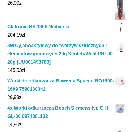
26,00
zł
Clatronic BS 1306 Niebieski
204,19
zł
3M Cyjanoakrylowy do tworzyw sztucznych i
elementów gumowych 20g Scotch-Weld PR100
20g [UU001493780]
145,53
zł
Worki do odkurzacza Rowenta Spaceo RO1600-
1699 7590138342
29,99
zł
4x Worki odkurzacza Bosch Siemens typ G H
GL-30 6974881132
14,90
zł