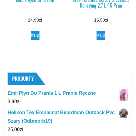
Keratyną 2,7 L 45 Prań
24,99
zł
16,59
zł
Kup
Kup
PRODUKTY
Emil Płyn Do Prania 1 L Pranie Ręczne
3,99
zł
Helikon Tex Emblemat Beardman Outback Pvc
Szary (Odbmorb19)
25,00
zł