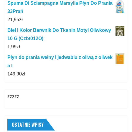
Spuma Di Sciampagna Marsylia Płyn Do Prania
33Prań
21,95
zł
Biel I Kolor Barwnik Do Tkanin Motyl Oliwkowy
10 G (Czbt012O)
1,99
zł
Płyn do prania wełny i jedwabiu z oliwą z oliwek
5 l
149,90
zł
zzzzz
OSTATNIE WPISY