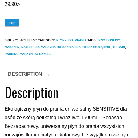
29,90
zł
Kup
SKU:
4C151CEFE34C
CATEGORY:
PLYNY_DO_PRANIA
TAGS:
DINO ROŚLINY
,
MASZYNY
,
NAJLEPSZA MASZYNA DO SZYCIA DLA POCZĄTKUJĄCYCH
,
OEKAKI
,
RANKING MASZYN DO SZYCIA
DESCRIPTION
Description
Ekologiczny płyn do prania uniwersalny SENSITIVE dla
osób ze skórą delikatną i wrażliwą 1500ml – Sodasan
Bezzapachowy, uniwersalny płyn do prania wszystkich
rodzajów tkanin białych i kolorowych z wyjątkiem wełny i