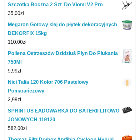
Szczotka Boczna 2 Szt. Do Viomi V2 Pro
35,00
zł
Megaron Gotowy klej do płytek dekoracyjnych
DEKORFIX 15kg
110,00
zł
Pollena Ostrzeszów Dzidziuś Płyn Do Płukania
750Ml
9,99
zł
Nici Talia 120 Kolor 706 Pastelowy
Pomarańczowy
2,99
zł
SPRINTUS ŁADOWARKA DO BATERII LITOWO
JONOWYCH 119120
582,00
zł
Thomas Filtr Drybox Amfibia Cycloon Hybrid