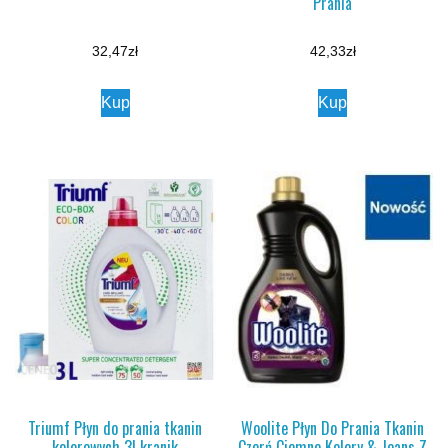
Prania
32,47
zł
42,33
zł
Kup
Kup
Triumf Płyn do prania tkanin
Woolite Płyn Do Prania Tkanin
kolorowych 3l kranik
Czerń Ciemne Kolory & Jeans Z