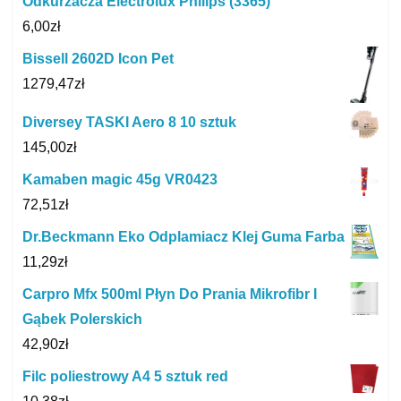
Odkurzacza Electrolux Philips (3365)
6,00
zł
Bissell 2602D Icon Pet
1279,47
zł
Diversey TASKI Aero 8 10 sztuk
145,00
zł
Kamaben magic 45g VR0423
72,51
zł
Dr.Beckmann Eko Odplamiacz Klej Guma Farba
11,29
zł
Carpro Mfx 500ml Płyn Do Prania Mikrofibr I
Gąbek Polerskich
42,90
zł
Filc poliestrowy A4 5 sztuk red