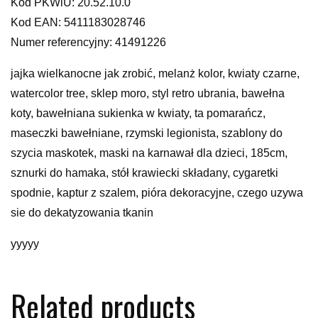
Kod PKWiU: 20.52.10.0
Kod EAN: 5411183028746
Numer referencyjny: 41491226
jajka wielkanocne jak zrobić, melanż kolor, kwiaty czarne,
watercolor tree, sklep moro, styl retro ubrania, bawełna
koty, bawełniana sukienka w kwiaty, ta pomarańcz,
maseczki bawełniane, rzymski legionista, szablony do
szycia maskotek, maski na karnawał dla dzieci, 185cm,
sznurki do hamaka, stół krawiecki składany, cygaretki
spodnie, kaptur z szalem, pióra dekoracyjne, czego uzywa
sie do dekatyzowania tkanin
yyyyy
Related products