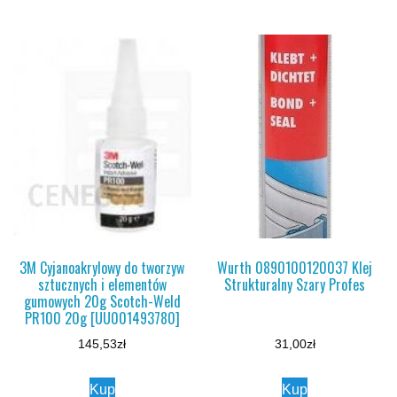
3M Cyjanoakrylowy do tworzyw
Wurth 0890100120037 Klej
sztucznych i elementów
Strukturalny Szary Profes
gumowych 20g Scotch-Weld
PR100 20g [UU001493780]
145,53
zł
31,00
zł
Kup
Kup