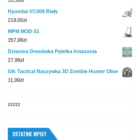
10,38
zł
Hyundai VC009 Biały
219,00
zł
MPM MOD-51
357,99
zł
Dzianina Dresówka Pętelka Amazonia
27,99
zł
Gfc Tactical Naszywka 3D Zombie Hunter Olive
11,99
zł
zzzzz
OSTATNIE WPISY