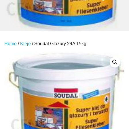
Home
/
Kleje
/ Soudal Glazury 24A 15kg