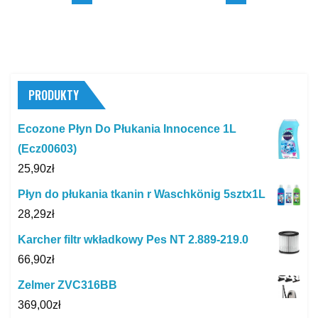
PRODUKTY
Ecozone Płyn Do Płukania Innocence 1L
(Ecz00603)
25,90
zł
Płyn do płukania tkanin r Waschkönig 5sztx1L
28,29
zł
Karcher filtr wkładkowy Pes NT 2.889-219.0
66,90
zł
Zelmer ZVC316BB
369,00
zł