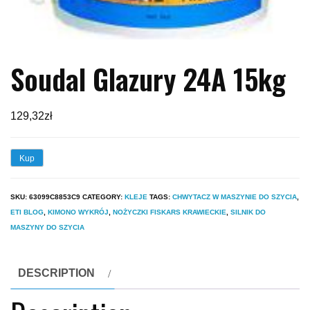
Soudal Glazury 24A 15kg
129,32
zł
Kup
SKU:
63099C8853C9
CATEGORY:
KLEJE
TAGS:
CHWYTACZ W MASZYNIE DO SZYCIA
,
ETI BLOG
,
KIMONO WYKRÓJ
,
NOŻYCZKI FISKARS KRAWIECKIE
,
SILNIK DO
MASZYNY DO SZYCIA
DESCRIPTION