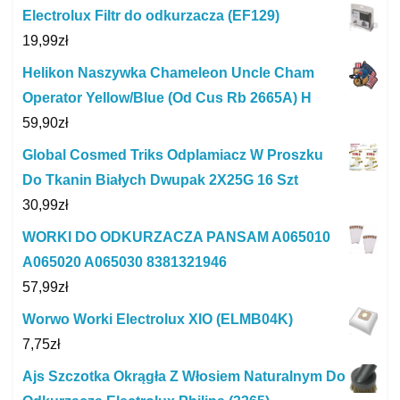
Electrolux Filtr do odkurzacza (EF129)
19,99
zł
Helikon Naszywka Chameleon Uncle Cham
Operator Yellow/Blue (Od Cus Rb 2665A) H
59,90
zł
Global Cosmed Triks Odplamiacz W Proszku
Do Tkanin Białych Dwupak 2X25G 16 Szt
30,99
zł
WORKI DO ODKURZACZA PANSAM A065010
A065020 A065030 8381321946
57,99
zł
Worwo Worki Electrolux XIO (ELMB04K)
7,75
zł
Ajs Szczotka Okrągła Z Włosiem Naturalnym Do