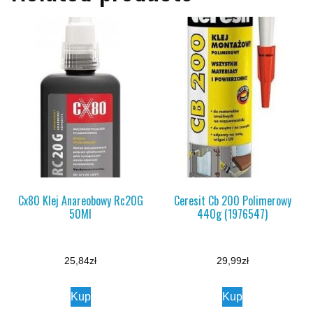
Cx80 Klej Anareobowy Rc20G
Ceresit Cb 200 Polimerowy
50Ml
440g (1976547)
25,84
zł
29,99
zł
Kup
Kup