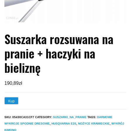
Suszarka rozsuwana na
pranie + haczyki na
bieliznę
190,89
zł
Kup
SKU:
05430CA31CF7
CATEGORY:
SUSZARKI_NA_PRANIE
TAGS:
DARMOWE
WYKROJE SPODNIE DRESOWE
,
HUSQVARNA E20
,
NOŻYCE KRAWIECKIE
,
WYKRÓJ
KIMONO