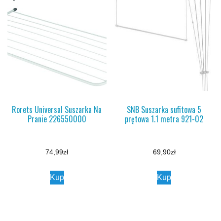
Rorets Universal Suszarka Na
SNB Suszarka sufitowa 5
Pranie 226550000
prętowa 1.1 metra 921-02
74,99
zł
69,90
zł
Kup
Kup