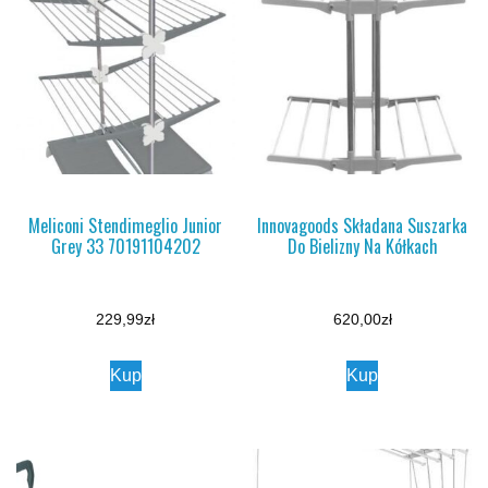
Meliconi Stendimeglio Junior
Innovagoods Składana Suszarka
Grey 33 70191104202
Do Bielizny Na Kółkach
229,99
zł
620,00
zł
Kup
Kup