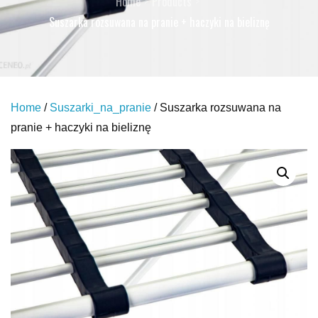
Home
Products
Suszarka rozsuwana na pranie + haczyki na bieliznę
Home
/
Suszarki_na_pranie
/ Suszarka rozsuwana na
pranie + haczyki na bieliznę