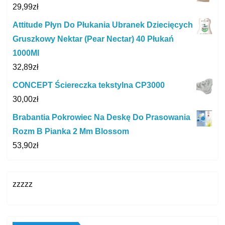
29,99
zł
Attitude Płyn Do Płukania Ubranek Dziecięcych
Gruszkowy Nektar (Pear Nectar) 40 Płukań
1000Ml
32,89
zł
CONCEPT Ściereczka tekstylna CP3000
30,00
zł
Brabantia Pokrowiec Na Deskę Do Prasowania
Rozm B Pianka 2 Mm Blossom
53,90
zł
zzzzz