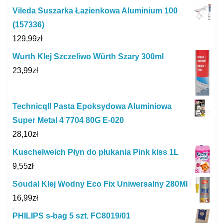
Vileda Suszarka Łazienkowa Aluminium 100
(157336)
129,99
zł
Wurth Klej Szczeliwo Würth Szary 300ml
23,99
zł
Technicqll Pasta Epoksydowa Aluminiowa
Super Metal 4 7704 80G E-020
28,10
zł
Kuschelweich Płyn do płukania Pink kiss 1L
9,55
zł
Soudal Klej Wodny Eco Fix Uniwersalny 280Ml
16,99
zł
PHILIPS s-bag 5 szt. FC8019/01