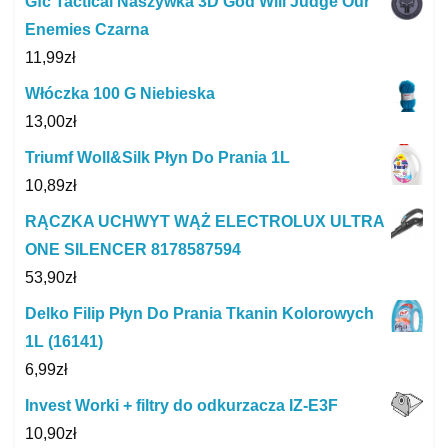
Gfc Tactical Naszywka 3D God Will Judge Our
Enemies Czarna
11,99
zł
Włóczka 100 G Niebieska
13,00
zł
Triumf Woll&Silk Płyn Do Prania 1L
10,89
zł
RĄCZKA UCHWYT WĄŻ ELECTROLUX ULTRA
ONE SILENCER 8178587594
53,90
zł
Delko Filip Płyn Do Prania Tkanin Kolorowych
1L (16141)
6,99
zł
Invest Worki + filtry do odkurzacza IZ-E3F
10,90
zł