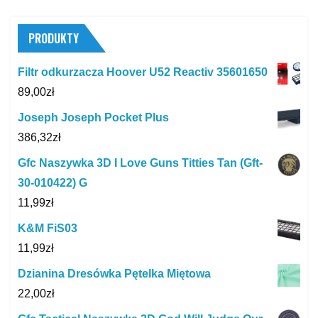
PRODUKTY
Filtr odkurzacza Hoover U52 Reactiv 35601650
89,00
zł
Joseph Joseph Pocket Plus
386,32
zł
Gfc Naszywka 3D I Love Guns Titties Tan (Gft-
30-010422) G
11,99
zł
K&M FiS03
11,99
zł
Dzianina Dresówka Pętelka Miętowa
22,00
zł