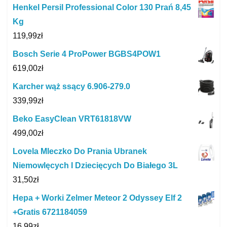
Henkel Persil Professional Color 130 Prań 8,45
Kg
119,99
zł
Bosch Serie 4 ProPower BGBS4POW1
619,00
zł
Karcher wąż ssący 6.906-279.0
339,99
zł
Beko EasyClean VRT61818VW
499,00
zł
Lovela Mleczko Do Prania Ubranek
Niemowlęcych I Dziecięcych Do Białego 3L
31,50
zł
Hepa + Worki Zelmer Meteor 2 Odyssey Elf 2
+Gratis 6721184059
16,99
zł