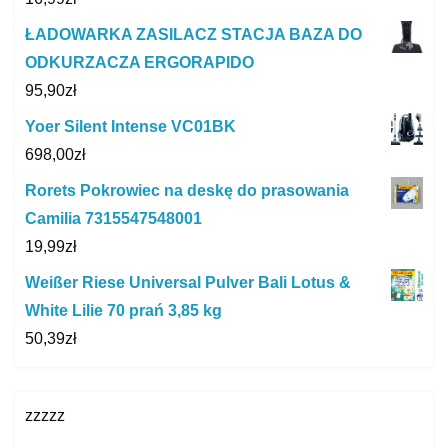
ŁADOWARKA ZASILACZ STACJA BAZA DO
ODKURZACZA ERGORAPIDO
95,90
zł
Yoer Silent Intense VC01BK
698,00
zł
Rorets Pokrowiec na deskę do prasowania
Camilia 7315547548001
19,99
zł
Weißer Riese Universal Pulver Bali Lotus &
White Lilie 70 prań 3,85 kg
50,39
zł
zzzzz