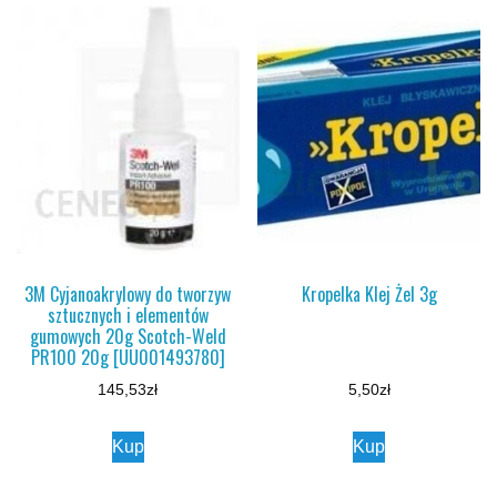
3M Cyjanoakrylowy do tworzyw
Kropelka Klej Żel 3g
sztucznych i elementów
gumowych 20g Scotch-Weld
PR100 20g [UU001493780]
145,53
zł
5,50
zł
Kup
Kup