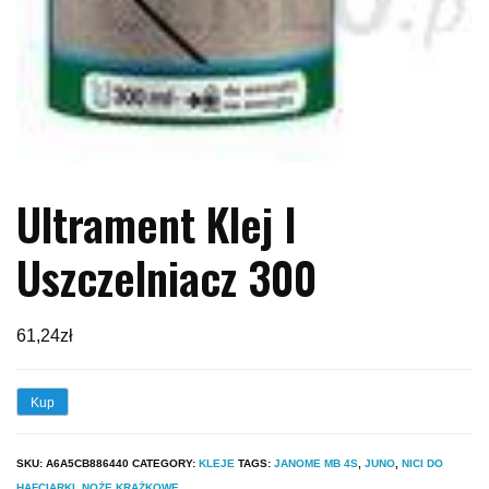
Ultrament Klej I
Uszczelniacz 300
61,24
zł
Kup
SKU:
A6A5CB886440
CATEGORY:
KLEJE
TAGS:
JANOME MB 4S
,
JUNO
,
NICI DO
HAFCIARKI
,
NOŻE KRĄŻKOWE