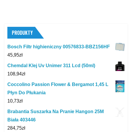
PRODUKTY
Bosch Filtr highieniczny 00576833-BBZ156HF
45,95
zł
Chemdal Klej Uv Unimer 311 Lcd (50ml)
108,94
zł
Coccolino Passion Flower & Bergamot 1,45 L
Płyn Do Płukania
10,73
zł
Brabantia Suszarka Na Pranie Hangon 25M
Biała 403446
284,75
zł