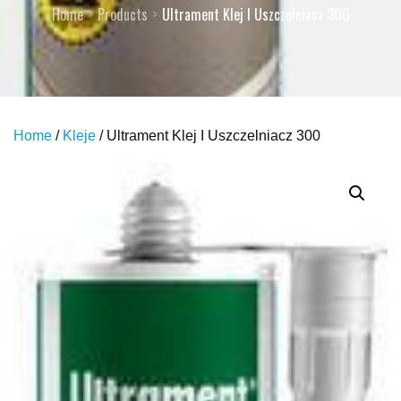
Home
Products
Ultrament Klej I Uszczelniacz 300
Home
/
Kleje
/ Ultrament Klej I Uszczelniacz 300