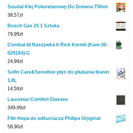
Soudal Klej Poliuretanowy Do Drewna 750ml
38,57
zł
Bosch Gas 25 1 Sztuka
79,99
zł
Combat-Id Naszywka Ir Rick Kermit (Kam-30-
029184) G
24,99
zł
Sofin Care&Sensitive płyn do płukania tkanin
1,8L
14,59
zł
Laurastar Comfort Glasses
349,99
zł
Filtr Hepa do odkurzacza Philips Oryginał
58,90
zł