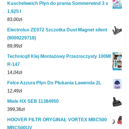
Kuschelweich Płyn do prania Sommerwind 3 x
1,925 l
83,00
zł
Electrolux ZE072 Szczotka Dust Magnet silent
(9009229718)
89,99
zł
Technicqll Klej Montażowy Przezroczysty 100Ml
R-147
14,04
zł
Felce Azzura Płyn Do Płukania Lawenda 2L
12,49
zł
Miele HX SEB 11384950
399,36
zł
HOOVER FILTR ORYGINAŁ VORTEX MBC500
MBC500UV