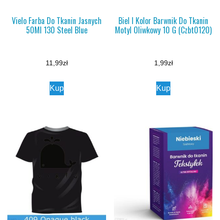
Vielo Farba Do Tkanin Jasnych
Biel I Kolor Barwnik Do Tkanin
50Ml 130 Steel Blue
Motyl Oliwkowy 10 G (Czbt012O)
11,99
zł
1,99
zł
Kup
Kup