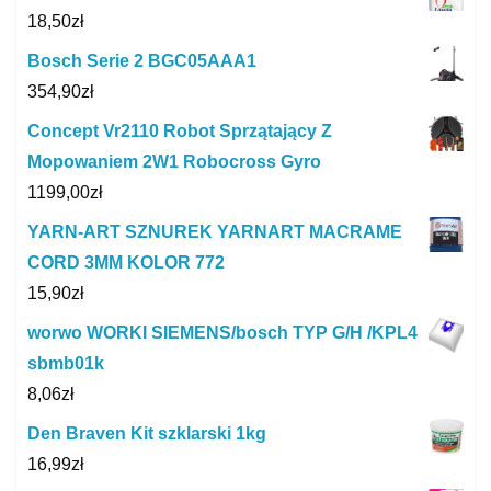
18,50
zł
Bosch Serie 2 BGC05AAA1
354,90
zł
Concept Vr2110 Robot Sprzątający Z
Mopowaniem 2W1 Robocross Gyro
1199,00
zł
YARN-ART SZNUREK YARNART MACRAME
CORD 3MM KOLOR 772
15,90
zł
worwo WORKI SIEMENS/bosch TYP G/H /KPL4
sbmb01k
8,06
zł
Den Braven Kit szklarski 1kg
16,99
zł