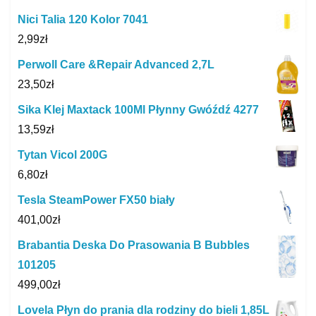
Nici Talia 120 Kolor 7041
2,99
zł
Perwoll Care &Repair Advanced 2,7L
23,50
zł
Sika Klej Maxtack 100Ml Płynny Gwóźdź 4277
13,59
zł
Tytan Vicol 200G
6,80
zł
Tesla SteamPower FX50 biały
401,00
zł
Brabantia Deska Do Prasowania B Bubbles
101205
499,00
zł
Lovela Płyn do prania dla rodziny do bieli 1,85L