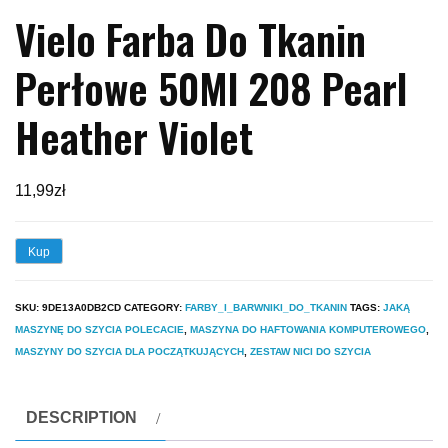
Vielo Farba Do Tkanin
Perłowe 50Ml 208 Pearl
Heather Violet
11,99
zł
Kup
SKU:
9DE13A0DB2CD
CATEGORY:
FARBY_I_BARWNIKI_DO_TKANIN
TAGS:
JAKĄ
MASZYNĘ DO SZYCIA POLECACIE
,
MASZYNA DO HAFTOWANIA KOMPUTEROWEGO
,
MASZYNY DO SZYCIA DLA POCZĄTKUJĄCYCH
,
ZESTAW NICI DO SZYCIA
DESCRIPTION