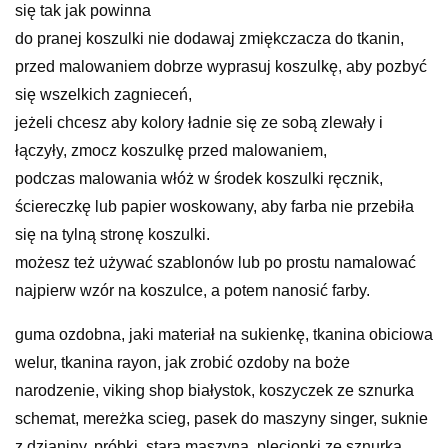
się tak jak powinna
do pranej koszulki nie dodawaj zmiękczacza do tkanin,
przed malowaniem dobrze wyprasuj koszulkę, aby pozbyć
się wszelkich zagnieceń,
jeżeli chcesz aby kolory ładnie się ze sobą zlewały i
łączyły, zmocz koszulkę przed malowaniem,
podczas malowania włóż w środek koszulki ręcznik,
ściereczkę lub papier woskowany, aby farba nie przebiła
się na tylną stronę koszulki.
możesz też używać szablonów lub po prostu namalować
najpierw wzór na koszulce, a potem nanosić farby.
guma ozdobna, jaki materiał na sukienkę, tkanina obiciowa
welur, tkanina rayon, jak zrobić ozdoby na boże
narodzenie, viking shop białystok, koszyczek ze sznurka
schemat, mereżka scieg, pasek do maszyny singer, suknie
z dzianiny, próbki, stara maszyna, plecionki ze sznurka