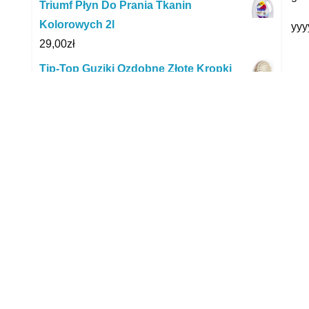
Triumf Płyn Do Prania Tkanin
Kolorowych 2l
yyy
29,00
zł
Tip-Top Guziki Ozdobne Złote Kropki
R
25Mm Stopka 1Szt
1,25
zł
Megatec Klej termotopliwy metal 100 g fi
11 mm BN1921240MEZ
7,74
zł
Vizir Professional Color Proszek Do
Koloru 7,5 Kg.
62,99
zł
Samsung Zestaw akcesoriów Jet Bot+
VCA-RAK80
P
138,00
zł