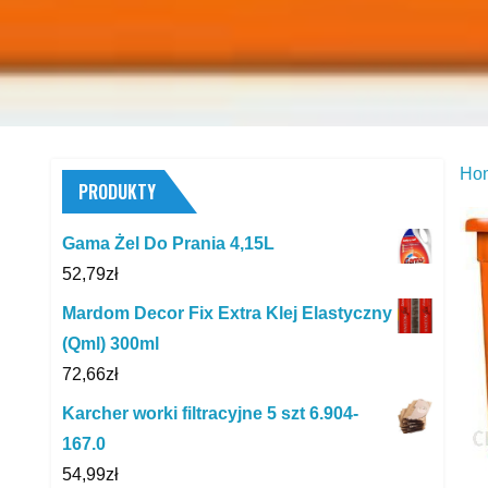
Ho
PRODUKTY
Gama Żel Do Prania 4,15L
52,79
zł
Mardom Decor Fix Extra Klej Elastyczny
(Qml) 300ml
72,66
zł
Karcher worki filtracyjne 5 szt 6.904-
167.0
54,99
zł