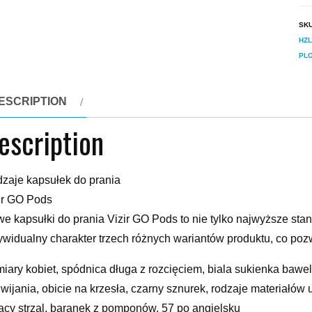
SK
HZL
PL
ESCRIPTION
escription
zaje kapsułek do prania
ir GO Pods
e kapsułki do prania Vizir GO Pods to nie tylko najwyższe sta
ywidualny charakter trzech różnych wariantów produktu, co po
iary kobiet, spódnica długa z rozcięciem, biala sukienka bawel
wijania, obicie na krzesła, czarny sznurek, rodzaje materiałów
acy strzal, baranek z pomponów, 57 po angielsku