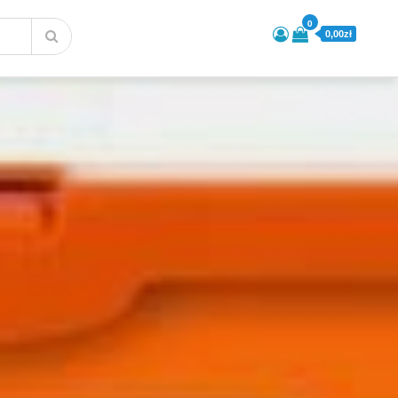
0
0,00zł