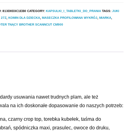
U:
813D0D3C1EB0
CATEGORY:
KAPSULKI_I_TABLETKI_DO_PRANIA
TAGS:
JUKI
 27Z
,
KOMIN DLA DZIECKA
,
MASECZKA PROFILOWANA WYKRÓJ
,
MIARKA
,
OTER TNĄCY BROTHER SCANNCUT CM900
ndardy usuwania nawet trudnych plam, ale też
zwala na ich doskonałe dopasowanie do naszych potrzeb:
na, czarny crop top, torebka kubełek, taśma do
 ubrań, spódniczka maxi, prasulec, owoce do druku,