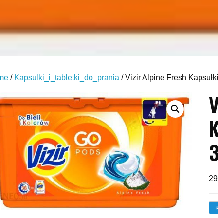
me
/
Kapsulki_i_tabletki_do_prania
/ Vizir Alpine Fresh Kapsułk
V
K
3
29