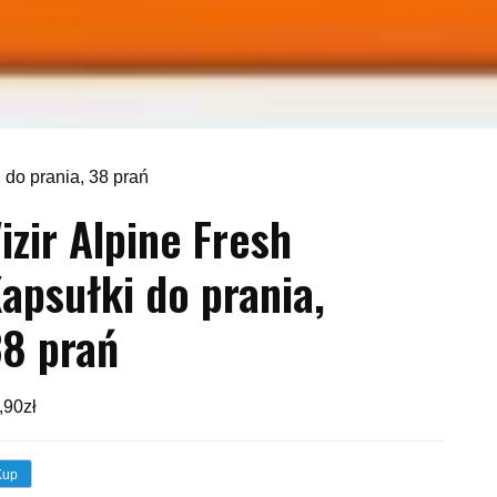
i do prania, 38 prań
izir Alpine Fresh
apsułki do prania,
8 prań
,90
zł
Kup