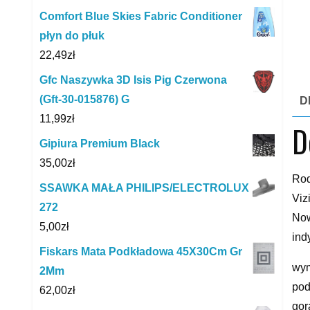
Comfort Blue Skies Fabric Conditioner
płyn do płuk
22,49
zł
Gfc Naszywka 3D Isis Pig Czerwona
(Gft-30-015876) G
D
11,99
zł
D
Gipiura Premium Black
35,00
zł
Rod
SSAWKA MAŁA PHILIPS/ELECTROLUX
Viz
272
Now
5,00
zł
ind
Fiskars Mata Podkładowa 45X30Cm Gr
wym
2Mm
pod
62,00
zł
gor