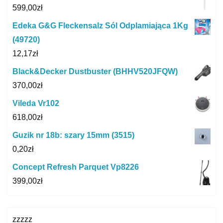
599,00
zł
Edeka G&G Fleckensalz Sól Odplamiająca 1Kg
(49720)
12,17
zł
Black&Decker Dustbuster (BHHV520JFQW)
370,00
zł
Vileda Vr102
618,00
zł
Guzik nr 18b: szary 15mm (3515)
0,20
zł
Concept Refresh Parquet Vp8226
399,00
zł
zzzzz