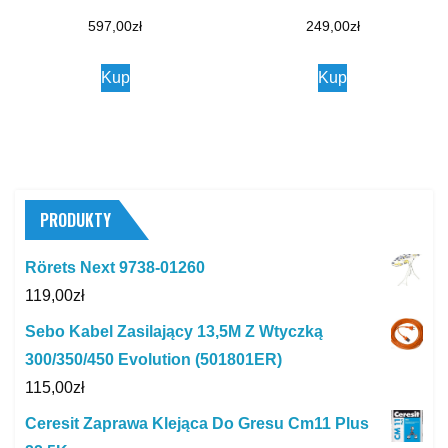
597,00
zł
249,00
zł
Kup
Kup
PRODUKTY
Rörets Next 9738-01260
119,00
zł
Sebo Kabel Zasilający 13,5M Z Wtyczką
300/350/450 Evolution (501801ER)
115,00
zł
Ceresit Zaprawa Klejąca Do Gresu Cm11 Plus