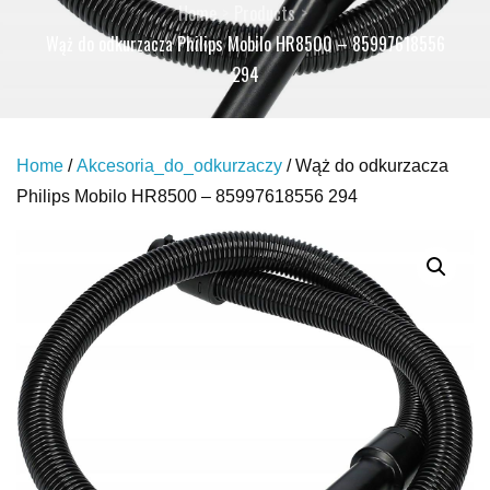
Home
Products
Wąż do odkurzacza Philips Mobilo HR8500 – 85997618556
294
Home
/
Akcesoria_do_odkurzaczy
/ Wąż do odkurzacza
Philips Mobilo HR8500 – 85997618556 294