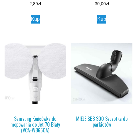
2,89
zł
30,00
zł
Kup
Kup
Samsung Końcówka do
MIELE SBB 300 Szczotka do
mopowania do Jet 70 Biały
parkietów
(VCA-WB650A)