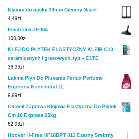
Klamra do paska 30mm Ciemny Nikiel
4,49
zł
Electrolux ZE064
100,00
zł
KLEJ DO PŁYTEK ELASTYCZNY KLEIB C10
ceramicznych i gresowych, typ – C1TE
36,36
zł
Lakma Płyn Do Płukania Perlux Perfume
Euphoria Koncentrat 1L
9,99
zł
Ceresit Zaprawa Klejowa Elastyczna Do Płytek
Cm 16 Express 25kg
62,93
zł
Hoover H-Free HF18DPT 011 Czarny Srebrny