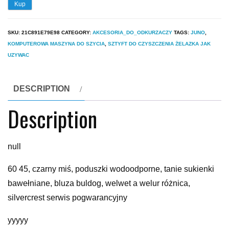
Kup
SKU:
21C891E79E98
CATEGORY:
AKCESORIA_DO_ODKURZACZY
TAGS:
JUNO
,
KOMPUTEROWA MASZYNA DO SZYCIA
,
SZTYFT DO CZYSZCZENIA ŻELAZKA JAK
UZYWAC
DESCRIPTION
Description
null
60 45, czarny miś, poduszki wodoodporne, tanie sukienki
bawełniane, bluza buldog, welwet a welur różnica,
silvercrest serwis pogwarancyjny
yyyyy