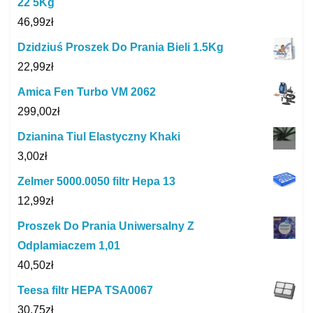
22 5Kg
46,99
zł
Dzidziuś Proszek Do Prania Bieli 1.5Kg
22,99
zł
Amica Fen Turbo VM 2062
299,00
zł
Dzianina Tiul Elastyczny Khaki
3,00
zł
Zelmer 5000.0050 filtr Hepa 13
12,99
zł
Proszek Do Prania Uniwersalny Z
Odplamiaczem 1,01
40,50
zł
Teesa filtr HEPA TSA0067
30,75
zł