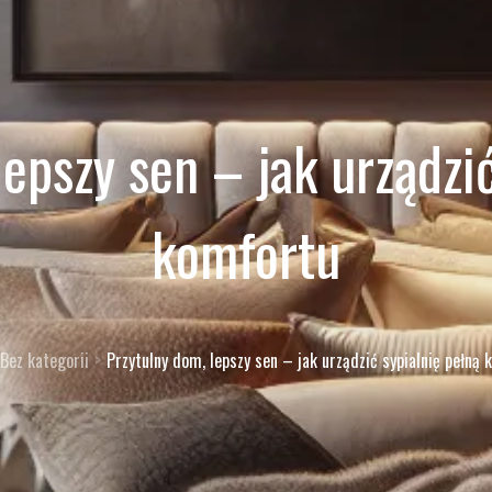
lepszy sen – jak urządzić
komfortu
Bez kategorii
Przytulny dom, lepszy sen – jak urządzić sypialnię pełną