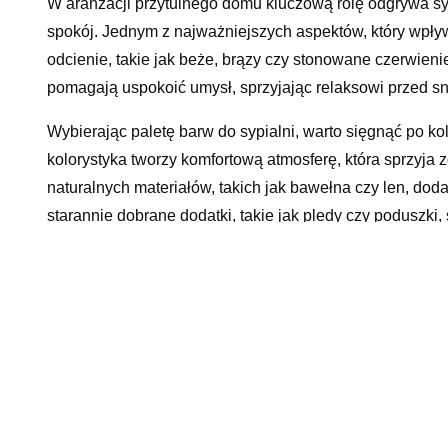
W aranżacji przytulnego domu kluczową rolę odgrywa syp
spokój. Jednym z najważniejszych aspektów, który wpływ
odcienie, takie jak beże, brązy czy stonowane czerwieni
pomagają uspokoić umysł, sprzyjając relaksowi przed s
Wybierając paletę barw do sypialni, warto sięgnąć po k
kolorystyka tworzy komfortową atmosferę, która sprzyja
naturalnych materiałów, takich jak bawełna czy len, dod
starannie dobrane dodatki, takie jak pledy czy poduszki,
do odpoczynku po ciężkim dniu.
Przy urządzaniu sypialni pełnej komfortu warto pamiętać,
przepis na lepszy sen. Zastosowanie tych elementów w co
wpłynie korzystnie na ogólne samopoczucie. Dlatego war
spokojne, neutralne barwy, które promują harmonię i spok
Idealne oświetlenie jako e