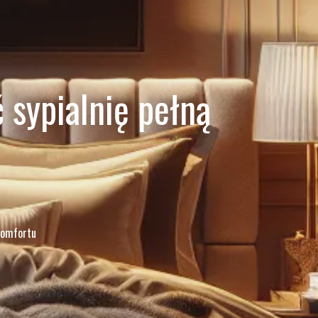
 sypialnię pełną
 komfortu