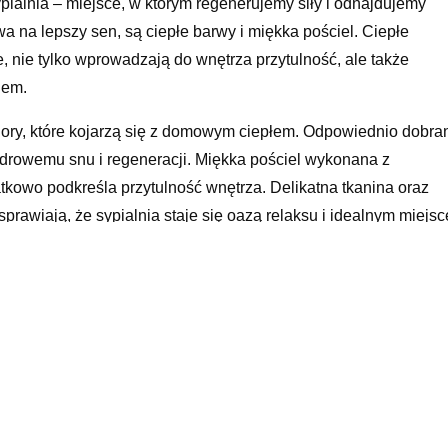
ialnia – miejsce, w którym regenerujemy siły i odnajdujemy
a na lepszy sen, są ciepłe barwy i miękka pościel. Ciepłe
e, nie tylko wprowadzają do wnętrza przytulność, ale także
nem.
olory, które kojarzą się z domowym ciepłem. Odpowiednio dobra
 zdrowemu snu i regeneracji. Miękka pościel wykonana z
atkowo podkreśla przytulność wnętrza. Delikatna tkanina oraz
 sprawiają, że sypialnia staje się oazą relaksu i idealnym miejs
 że zarówno ciepłe barwy, jak i wygodna, miękka pościel, to
dziennej aranżacji nie tylko poprawi jakość snu, lecz również
to inwestować w wysokiej jakości tekstylia oraz stawiać na
ój w sypialni.
lement przytulnej sypialni