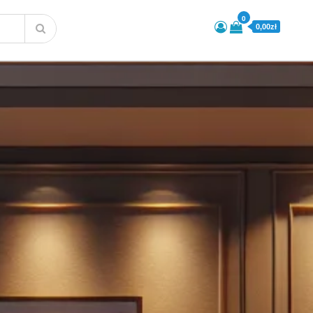
0
0,00zł