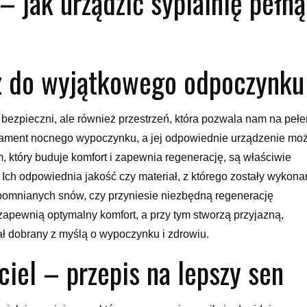
– jak urządzić sypialnię pełną
z do wyjątkowego odpoczynku
ę bezpieczni, ale również przestrzeń, która pozwala nam na pełe
undament nocnego wypoczynku, a jej odpowiednie urządzenie mo
który buduje komfort i zapewnia regenerację, są właściwie
. Ich odpowiednia jakość czy materiał, z którego zostały wykona
pomnianych snów, czy przyniesie niezbędną regenerację
zapewnią optymalny komfort, a przy tym stworzą przyjazną,
tał dobrany z myślą o wypoczynku i zdrowiu.
iel – przepis na lepszy sen