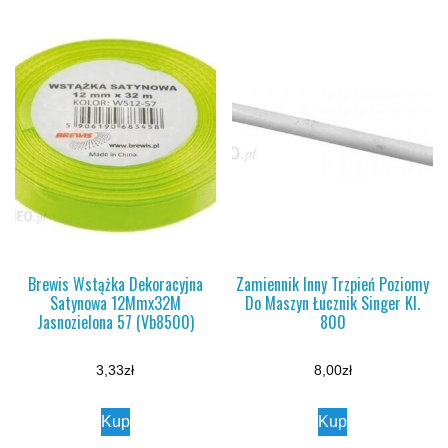
Brewis Wstążka Dekoracyjna
Zamiennik Inny Trzpień Poziomy
Satynowa 12Mmx32M
Do Maszyn Łucznik Singer Kl.
Jasnozielona 57 (Vb8500)
800
3,33
zł
8,00
zł
Kup
Kup