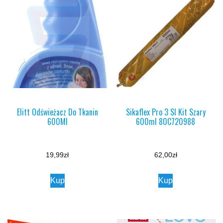
Elitt Odświeżacz Do Tkanin
Sikaflex Pro 3 Sl Kit Szary
600Ml
600ml 80C720988
19,99
zł
62,00
zł
Kup
Kup