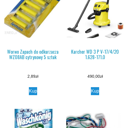
Worwo Zapach do odkurzacza
Karcher WD 3 P V-17/4/20
WZ08AB cytrynowy 5 sztuk
1.628-171.0
2,89
zł
490,00
zł
Kup
Kup