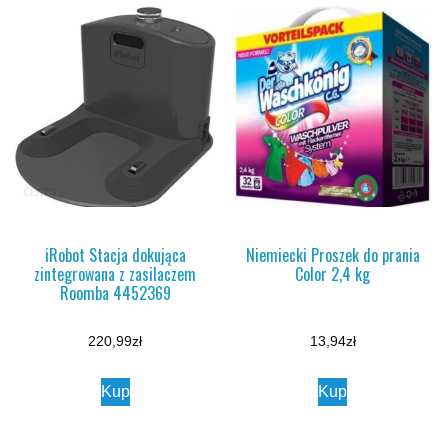
iRobot Stacja dokująca
Niemiecki Proszek do prania
zintegrowana z zasilaczem
Color 2,4 kg
Roomba 4452369
220,99
zł
13,94
zł
Kup
Kup