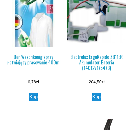
Der Waschkonig spray
Electrolux ErgoRapido ZB11ER
ułatwiający prasowanie 400ml
Akumulator Bateria
(140127175473)
6,78
zł
204,50
zł
Kup
Kup