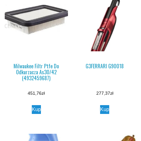
Milwaukee Filtr Ptfe Do
G3FERRARI G90018
Odkurzacza As30/42
(4932459687)
451,76
zł
277,37
zł
Kup
Kup