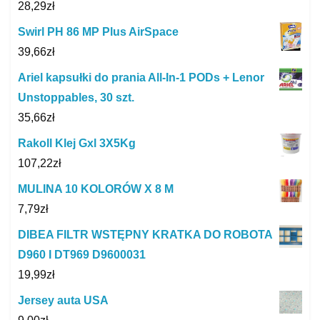
28,29
zł
Swirl PH 86 MP Plus AirSpace
39,66
zł
Ariel kapsułki do prania All-In-1 PODs + Lenor
Unstoppables, 30 szt.
35,66
zł
Rakoll Klej Gxl 3X5Kg
107,22
zł
MULINA 10 KOLORÓW X 8 M
7,79
zł
DIBEA FILTR WSTĘPNY KRATKA DO ROBOTA
D960 I DT969 D9600031
19,99
zł
Jersey auta USA