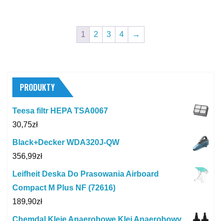
1
2
3
4
→
PRODUKTY
Teesa filtr HEPA TSA0067
30,75
zł
Black+Decker WDA320J-QW
356,99
zł
Leifheit Deska Do Prasowania Airboard
Compact M Plus NF (72616)
189,90
zł
Chemdal Kleje Anaerobowe Klej Anaerobowy