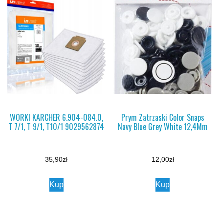
WORKI KARCHER 6.904-084.0,
Prym Zatrzaski Color Snaps
T 7/1, T 9/1, T10/1 9029562874
Navy Blue Grey White 12,4Mm
35,90
zł
12,00
zł
Kup
Kup