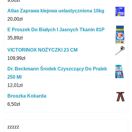
9,00
zł
Atlas Zaprawa klejowa uelastyczniona 10kg
20,00
zł
E Proszek Do Białych I Jasnych Tkanin 81P
35,89
zł
VICTORINOX NOŻYCZKI 23 CM
109,99
zł
Dr. Beckmann Środek Czyszczący Do Pralek
250 Ml
12,01
zł
Broszka Kokarda
6,50
zł
zzzzz