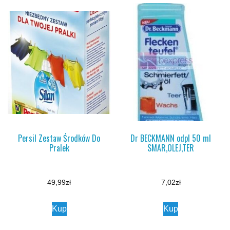
Persil Zestaw Środków Do
Dr BECKMANN odpl 50 ml
Pralek
SMAR,OLEJ,TER
49,99
zł
7,02
zł
Kup
Kup