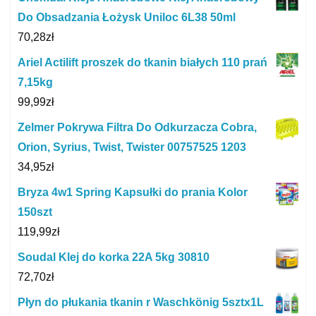
Do Obsadzania Łożysk Uniloc 6L38 50ml
70,28
zł
Ariel Actilift proszek do tkanin białych 110 prań
7,15kg
99,99
zł
Zelmer Pokrywa Filtra Do Odkurzacza Cobra,
Orion, Syrius, Twist, Twister 00757525 1203
34,95
zł
Bryza 4w1 Spring Kapsułki do prania Kolor
150szt
119,99
zł
Soudal Klej do korka 22A 5kg 30810
72,70
zł
Płyn do płukania tkanin r Waschkönig 5sztx1L